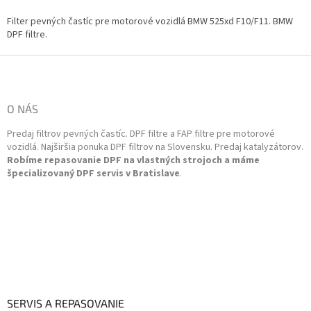
v
l
Filter pevných častíc pre motorové vozidlá BMW 525xd F10/F11. BMW
á
DPF filtre.
d
a
Z
c
á
i
p
e
ä
O NÁS
p
t
r
Predaj filtrov pevných častíc. DPF filtre a FAP filtre pre motorové
i
v
vozidlá. Najširšia ponuka DPF filtrov na Slovensku. Predaj katalyzátorov.
k
e
Robíme repasovanie DPF na vlastných strojoch a máme
y
špecializovaný DPF servis v Bratislave
.
v
ý
p
i
s
u
SERVIS A REPASOVANIE