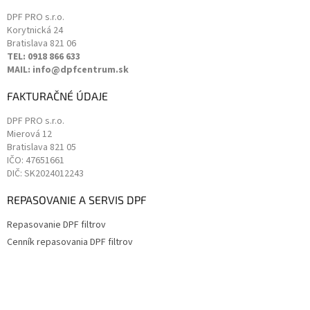
DPF PRO s.r.o.
Korytnická 24
Bratislava
821 06
TEL: 0918 866 633
MAIL: info@dpfcentrum.sk
FAKTURAČNÉ ÚDAJE
DPF PRO s.r.o.
Mierová 12
Bratislava
821 05
IČO: 47651661
DIČ: SK2024012243
REPASOVANIE A SERVIS DPF
Repasovanie DPF filtrov
Cenník repasovania DPF filtrov