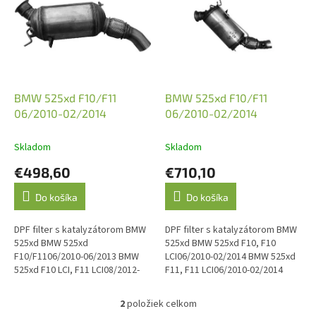
p
i
s
p
r
o
d
BMW 525xd F10/F11
BMW 525xd F10/F11
u
06/2010-02/2014
06/2010-02/2014
k
t
Skladom
Skladom
o
€498,60
€710,10
v
Do košíka
Do košíka
DPF filter s katalyzátorom BMW
DPF filter s katalyzátorom BMW
525xd BMW 525xd
525xd BMW 525xd F10, F10
F10/F1106/2010-06/2013 BMW
LCI06/2010-02/2014 BMW 525xd
525xd F10 LCI, F11 LCI08/2012-
F11, F11 LCI06/2010-02/2014
02/2014 O.E. kód: 18308508993,
EURO 62 TLAKOVÉ TRUBKY O.E.
18308515604 WALKER: 73186
kód: 18308514988,
2
položiek celkom
O
Emisná...
18308572885,...