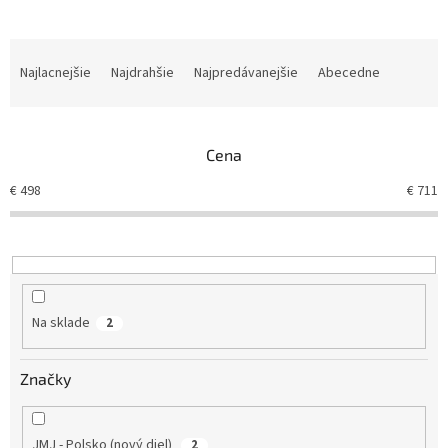
R
a
Najlacnejšie
Najdrahšie
Najpredávanejšie
Abecedne
d
e
n
Cena
i
e
€
498
€
711
p
r
o
d
u
k
Na sklade
2
t
o
v
Značky
JMJ - Polsko (nový diel)
2