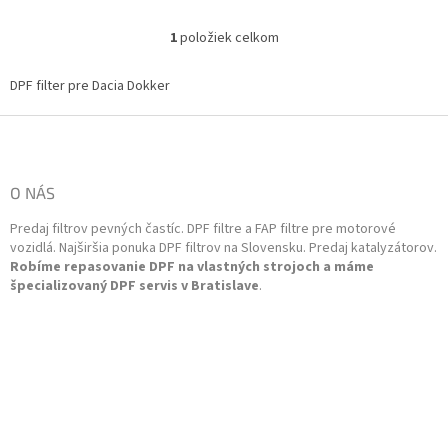
200103436R, 200105495R,
200106590R, 200107822R,...
1
položiek celkom
O
v
l
DPF filter pre Dacia Dokker
á
d
Z
a
á
c
p
i
ä
O NÁS
e
t
p
Predaj filtrov pevných častíc. DPF filtre a FAP filtre pre motorové
i
r
vozidlá. Najširšia ponuka DPF filtrov na Slovensku. Predaj katalyzátorov.
v
e
Robíme repasovanie DPF na vlastných strojoch a máme
k
špecializovaný DPF servis v Bratislave
.
y
v
ý
p
i
s
u