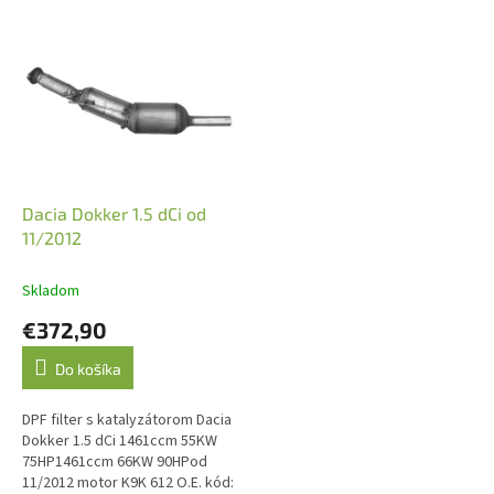
V
ý
p
i
s
p
r
o
d
Dacia Dokker 1.5 dCi od
u
11/2012
k
t
Skladom
o
€372,90
v
Do košíka
DPF filter s katalyzátorom Dacia
Dokker 1.5 dCi 1461ccm 55KW
75HP1461ccm 66KW 90HPod
11/2012 motor K9K 612 O.E. kód: