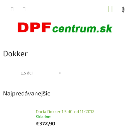
Prejsť
NÁKUP
na
obsah
KOŠÍK
Dokker
1.5 dCi
Najpredávanejšie
Dacia Dokker 1.5 dCi od 11/2012
Skladom
€372,90