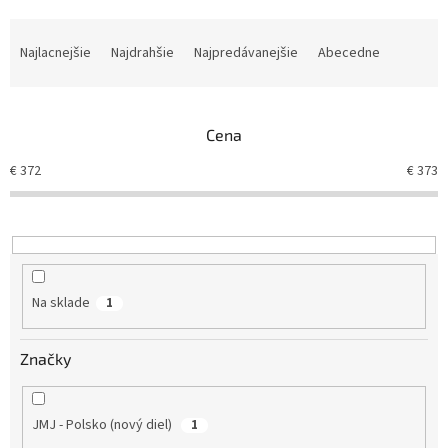
R
a
Najlacnejšie
Najdrahšie
Najpredávanejšie
Abecedne
d
e
n
Cena
i
e
€
372
€
373
p
r
o
d
u
k
Na sklade
1
t
o
v
Značky
JMJ - Polsko (nový diel)
1