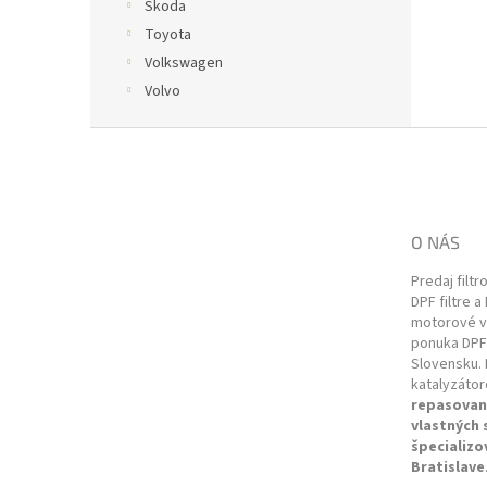
Škoda
Toyota
Volkswagen
Volvo
Z
á
p
ä
t
O NÁS
i
e
Predaj filtr
DPF filtre a
motorové vo
ponuka DPF 
Slovensku. 
katalyzátor
repasovan
vlastných
špecializo
Bratislave