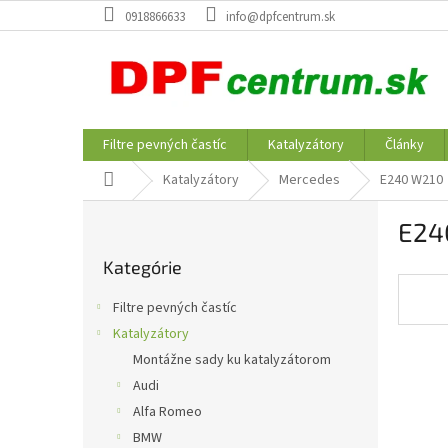
Prejsť
0918866633
info@dpfcentrum.sk
na
obsah
Filtre pevných častíc
Katalyzátory
Články
Domov
Katalyzátory
Mercedes
E240 W210
B
E24
o
Preskočiť
č
Kategórie
kategórie
n
ý
Filtre pevných častíc
p
Katalyzátory
a
Montážne sady ku katalyzátorom
n
e
Audi
l
Alfa Romeo
BMW