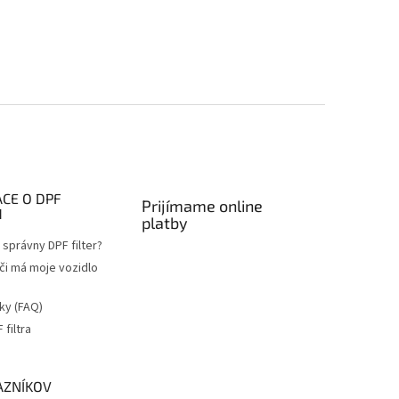
CE O DPF
Prijímame online
H
platby
správny DPF filter?
 či má moje vozidlo
ky (FAQ)
filtra
a
AZNÍKOV