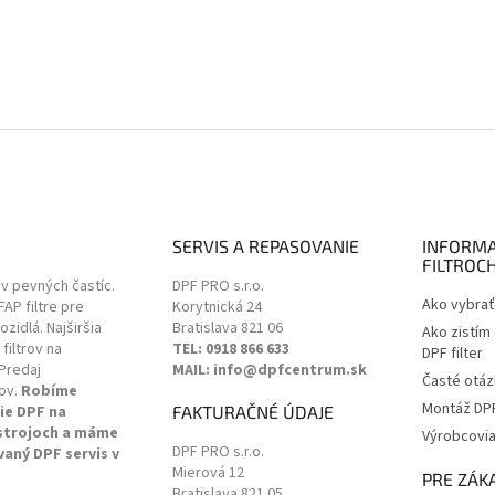
SERVIS A REPASOVANIE
INFORMA
FILTROC
ov pevných častíc.
DPF PRO s.r.o.
Ako vybrať 
 FAP filtre pre
Korytnická 24
zidlá. Najširšia
Bratislava
821 06
Ako zistím
filtrov na
TEL: 0918 866 633
DPF filter
Predaj
MAIL: info@dpfcentrum.sk
Časté otáz
ov.
Robíme
Montáž DPF 
ie DPF na
FAKTURAČNÉ ÚDAJE
 strojoch a máme
Výrobcovi
DPF PRO s.r.o.
vaný DPF servis v
Mierová 12
.
PRE ZÁK
Bratislava
821 05