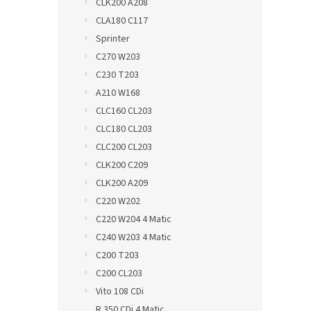
CLK200 A208
CLA180 C117
Sprinter
C270 W203
C230 T203
A210 W168
CLC160 CL203
CLC180 CL203
CLC200 CL203
CLK200 C209
CLK200 A209
C220 W202
C220 W204 4 Matic
C240 W203 4 Matic
C200 T203
C200 CL203
Vito 108 CDi
R 350 CDi 4 Matic