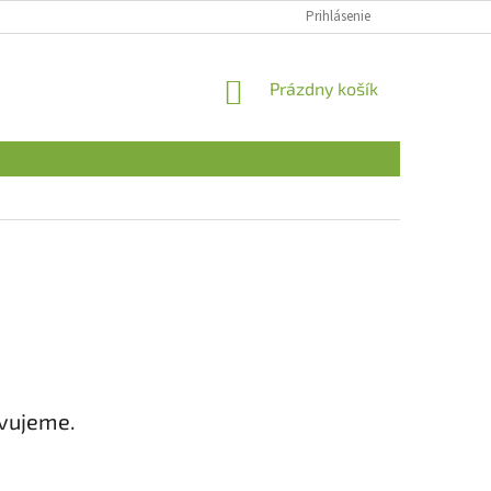
Prihlásenie
NÁKUPNÝ
Prázdny košík
KOŠÍK
avujeme.