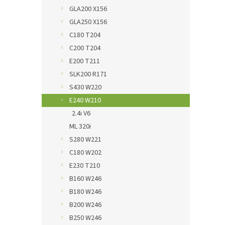
GLA200 X156
GLA250 X156
C180 T204
C200 T204
E200 T211
SLK200 R171
S430 W220
E240 W210
2.4i V6
ML 320i
S280 W221
C180 W202
E230 T210
B160 W246
B180 W246
B200 W246
B250 W246