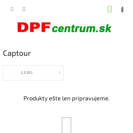
Prejsť
NÁKUP
na
obsah
KOŠÍK
Captour
1.5 DCi
Produkty ešte len pripravujeme.