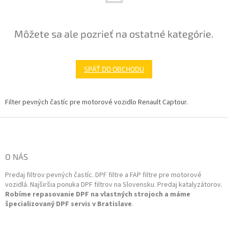
Môžete sa ale pozrieť na ostatné kategórie.
SPÄŤ DO OBCHODU
Filter pevných častíc pre motorové vozidlo Renault Captour.
Z
á
p
ä
O NÁS
t
Predaj filtrov pevných častíc. DPF filtre a FAP filtre pre motorové
i
vozidlá. Najširšia ponuka DPF filtrov na Slovensku. Predaj katalyzátorov.
e
Robíme repasovanie DPF na vlastných strojoch a máme
špecializovaný DPF servis v Bratislave
.