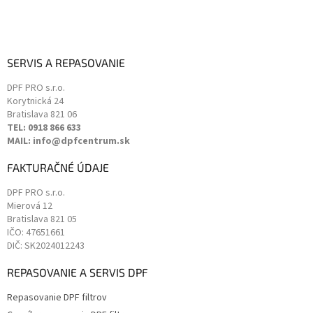
u
SERVIS A REPASOVANIE
DPF PRO s.r.o.
Korytnická 24
Bratislava
821 06
TEL: 0918 866 633
MAIL: info@dpfcentrum.sk
FAKTURAČNÉ ÚDAJE
DPF PRO s.r.o.
Mierová 12
Bratislava
821 05
IČO: 47651661
DIČ: SK2024012243
REPASOVANIE A SERVIS DPF
Repasovanie DPF filtrov