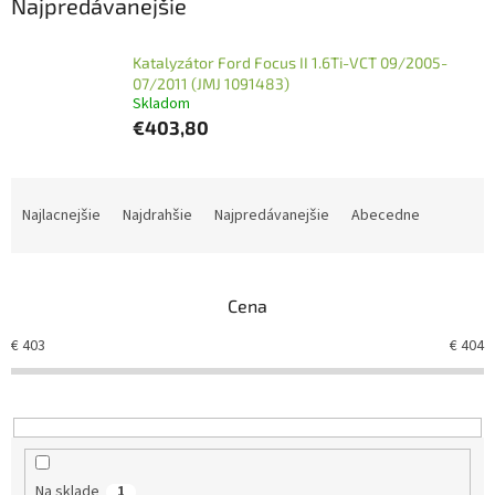
Najpredávanejšie
Katalyzátor Ford Focus II 1.6Ti-VCT 09/2005-
07/2011 (JMJ 1091483)
Skladom
€403,80
R
a
Najlacnejšie
Najdrahšie
Najpredávanejšie
Abecedne
d
e
n
Cena
i
e
€
403
€
404
p
r
o
d
u
k
Na sklade
1