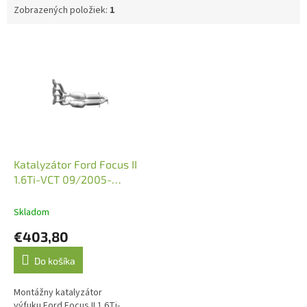
Zobrazených položiek:
1
V
ý
p
i
s
p
r
o
d
Katalyzátor Ford Focus II
u
1.6Ti-VCT 09/2005-
k
07/2011 (JMJ 1091483)
t
Skladom
o
€403,80
v
Do košíka
Montážny katalyzátor
výfuku.Ford Focus II 1.6Ti-