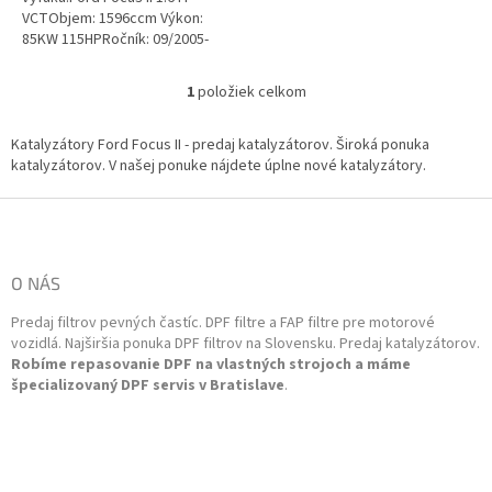
VCTObjem: 1596ccm Výkon:
85KW 115HPRočník: 09/2005-
07/2011Kód motora: HXSA,
HXDB, SIDA4 lambda sondy.
1
položiek celkom
O
Emisná norma: Euro 4
v
l
Katalyzátory Ford Focus II - predaj katalyzátorov. Široká ponuka
á
katalyzátorov. V našej ponuke nájdete úplne nové katalyzátory.
d
a
Z
c
á
i
p
e
ä
O NÁS
p
t
r
Predaj filtrov pevných častíc. DPF filtre a FAP filtre pre motorové
i
v
vozidlá. Najširšia ponuka DPF filtrov na Slovensku. Predaj katalyzátorov.
k
e
Robíme repasovanie DPF na vlastných strojoch a máme
y
špecializovaný DPF servis v Bratislave
.
v
ý
p
i
s