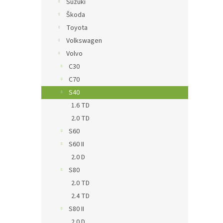
Suzuki
Škoda
Toyota
Volkswagen
Volvo
C30
C70
S40
1.6 TD
2.0 TD
S60
S60 II
2.0 D
S80
2.0 TD
2.4 TD
S80 II
2.0 D