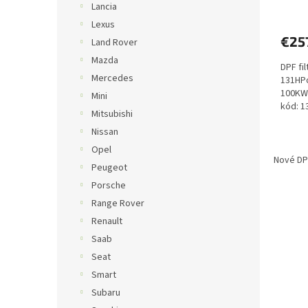
v
Lancia
Lexus
€25
Land Rover
Mazda
DPF fi
Mercedes
131HP
100KW
Mini
kód: 1
Mitsubishi
360000
Nissan
Opel
Nové DPF
Peugeot
Porsche
Range Rover
Renault
Saab
Seat
Smart
Subaru