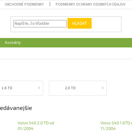
OBCHODNÉ PODMIENKY
PODMIENKY OCHRANY OSOBNÝCH ÚDAJOV
HĽADAŤ
Kontakty
1.6 TD
2.0 TD
edávanejšie
Volvo S40 2.0 TD od
Volvo S40 1.6TD 
01/2004
11/2004