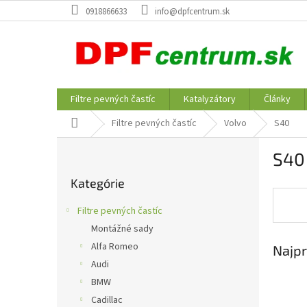
Prejsť
0918866633
info@dpfcentrum.sk
na
obsah
Filtre pevných častíc
Katalyzátory
Články
Domov
Filtre pevných častíc
Volvo
S40
B
S40
o
Preskočiť
č
Kategórie
kategórie
n
ý
Filtre pevných častíc
p
Montážné sady
a
Alfa Romeo
Najpr
n
e
Audi
l
BMW
Cadillac