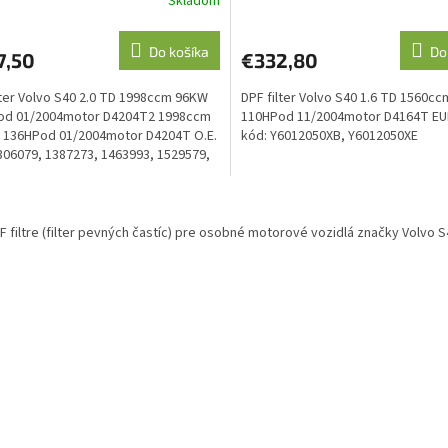
Skladom
Do košíka
Do
7,50
€332,80
lter Volvo S40 2.0 TD 1998ccm 96KW
DPF filter Volvo S40 1.6 TD 1560c
od 01/2004motor D4204T2 1998ccm
110HPod 11/2004motor D4164T EUR
 136HPod 01/2004motor D4204T O.E.
kód: Y6012050XB, Y6012050XE
306079, 1387273, 1463993, 1529579,
74,...
O
v
 filtre (filter pevných častíc) pre osobné motorové vozidlá značky Volvo S
l
á
d
a
c
i
e
p
r
v
k