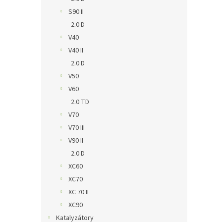
S90 II
2.0 D
V40
V40 II
2.0 D
V50
V60
2.0 TD
V70
V70 III
V90 II
2.0 D
XC60
XC70
XC 70 II
XC90
Katalyzátory