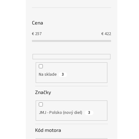
Cena
€
257
€
422
Na sklade
3
Značky
JMJ - Polsko (nový diel)
3
Kód motora