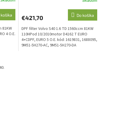
Skladom
Skladom
 košíka
Do košíka
€421,70
cm 81KW
DPF filter Volvo S40 1.6 TD 1560ccm 81KW
O 4 O.E.
110HPod 10/2010motor D4162 T EURO
4+CDPF, EURO 5 O.E. kód: 1619831, 1688095,
9M51-5H270-AC, 9M51-5H270-DA
40.