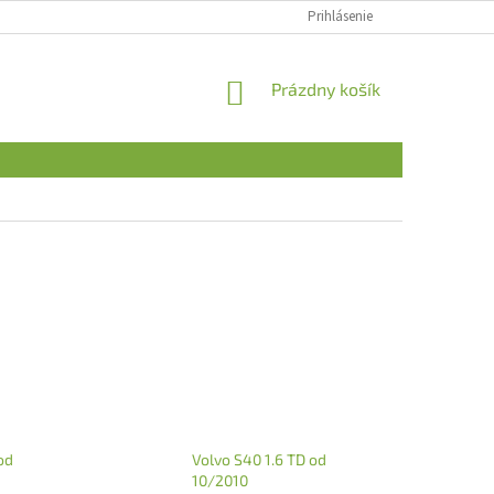
Prihlásenie
NÁKUPNÝ
Prázdny košík
KOŠÍK
od
Volvo S40 1.6 TD od
10/2010