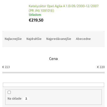
Katalyzátor Opel Agila A 1.0i 09/2000-12/2007
(PR JMJ 1091018)
Skladom
€219,50
R
a
Najlacnejšie
Najdrahšie
Najpredávanejšie
Abecedne
d
e
n
Cena
i
e
€
213
€
220
p
r
o
d
u
k
Na sklade
2
t
o