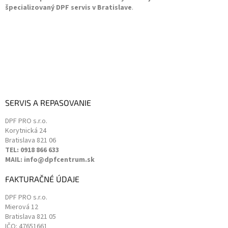
y
špecializovaný DPF servis v Bratislave
.
v
ý
p
i
s
u
SERVIS A REPASOVANIE
DPF PRO s.r.o.
Korytnická 24
Bratislava
821 06
TEL: 0918 866 633
MAIL: info@dpfcentrum.sk
FAKTURAČNÉ ÚDAJE
DPF PRO s.r.o.
Mierová 12
Bratislava
821 05
IČO: 47651661