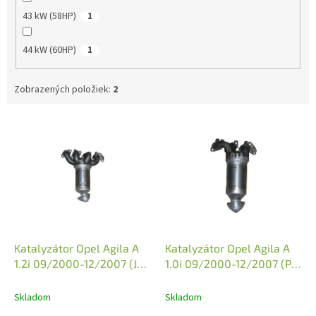
43 kW (58HP)
1
44 kW (60HP)
1
Zobrazených položiek:
2
V
ý
p
i
s
p
r
o
d
Katalyzátor Opel Agila A
Katalyzátor Opel Agila A
u
1.2i 09/2000-12/2007 (JMJ
1.0i 09/2000-12/2007 (PR
k
1091019)
JMJ 1091018)
t
Skladom
Skladom
o