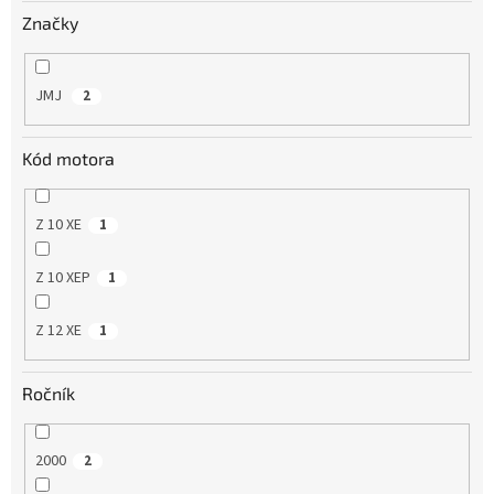
v
Značky
JMJ
2
Kód motora
Z 10 XE
1
Z 10 XEP
1
Z 12 XE
1
Ročník
2000
2