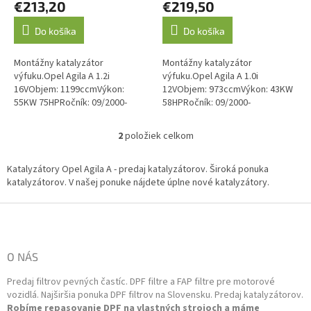
€213,20
€219,50
v
Do košíka
Do košíka
Montážny katalyzátor
Montážny katalyzátor
výfuku.Opel Agila A 1.2i
výfuku.Opel Agila A 1.0i
16VObjem: 1199ccmVýkon:
12VObjem: 973ccmVýkon: 43KW
55KW 75HPRočník: 09/2000-
58HPRočník: 09/2000-
12/2007Kód motora: Z 12 XE
12/2007Kód motora: Z 10
Emisná norma: Euro 3, Euro 4O.E.
XEObjem: 998ccm 44KW
2
položiek celkom
O
kód: 13106545,...
60HPRočník: 08/2003-
v
12/2007Kód motora:...
l
Katalyzátory Opel Agila A - predaj katalyzátorov. Široká ponuka
á
katalyzátorov. V našej ponuke nájdete úplne nové katalyzátory.
d
a
Z
c
á
i
p
e
ä
O NÁS
p
t
r
Predaj filtrov pevných častíc. DPF filtre a FAP filtre pre motorové
i
v
vozidlá. Najširšia ponuka DPF filtrov na Slovensku. Predaj katalyzátorov.
k
e
Robíme repasovanie DPF na vlastných strojoch a máme