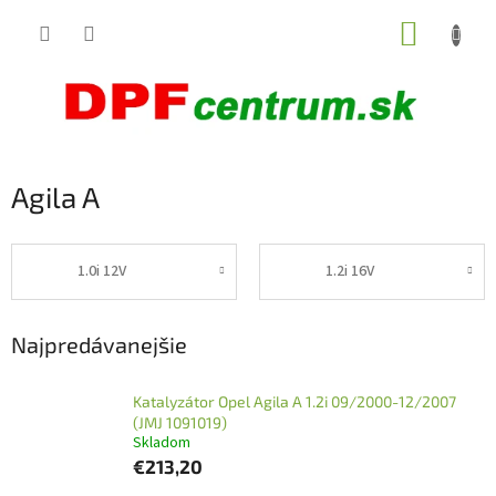
Prejsť
NÁKUP
na
obsah
KOŠÍK
Agila A
1.0i 12V
1.2i 16V
Najpredávanejšie
Katalyzátor Opel Agila A 1.2i 09/2000-12/2007
(JMJ 1091019)
Skladom
€213,20