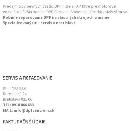
t
r
Predaj filtrov pevných častíc. DPF filtre a FAP filtre pre motorové
i
v
vozidlá. Najširšia ponuka DPF filtrov na Slovensku. Predaj katalyzátorov.
k
e
Robíme repasovanie DPF na vlastných strojoch a máme
y
špecializovaný DPF servis v Bratislave
.
v
ý
p
i
s
u
SERVIS A REPASOVANIE
DPF PRO s.r.o.
Korytnická 24
Bratislava
821 06
TEL: 0918 866 633
MAIL: info@dpfcentrum.sk
FAKTURAČNÉ ÚDAJE