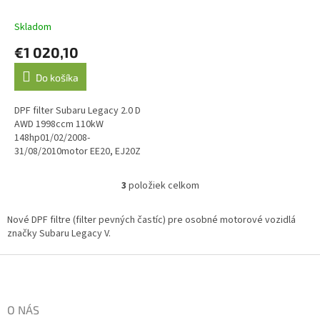
08/2010 110 kW/EE20,
EJ20Z
Skladom
€1 020,10
Do košíka
DPF filter Subaru Legacy 2.0 D
AWD 1998ccm 110kW
148hp01/02/2008-
31/08/2010motor EE20, EJ20Z
O.E. kód: 44612AA504?,
44612AA670 CES:
3
položiek celkom
O
DPFSU901TAEEC: SU6011T
v
l
Nové DPF filtre (filter pevných častíc) pre osobné motorové vozidlá
á
značky Subaru Legacy V.
d
a
Z
c
á
i
p
e
ä
O NÁS
p