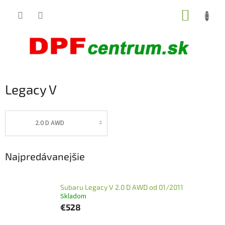
Prejsť
NÁKUP
na
obsah
KOŠÍK
Legacy V
2.0 D AWD
Najpredávanejšie
Subaru Legacy V 2.0 D AWD od 01/2011
Skladom
€528