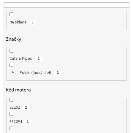
d
u
k
Na sklade
3
t
o
v
Značky
Cats & Pipes
1
JMJ - Polsko (nový diel)
2
Kód motora
EE20Z
2
EE20F4
1