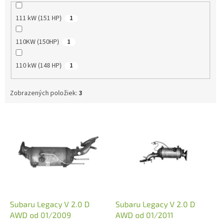
111 kW (151 HP)
1
110KW (150HP)
1
110 kW (148 HP)
1
Zobrazených položiek:
3
V
ý
p
i
s
p
r
o
d
Subaru Legacy V 2.0 D
Subaru Legacy V 2.0 D
u
AWD od 01/2009
AWD od 01/2011