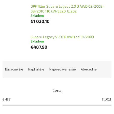
DPF filter Subaru Legacy 2.0 D AWD 02/2008-
08/2010 110 kW/EE20, EJ20Z
Skladom
€1 020,10
Subaru Legacy V 2.0 D AWD od 01/2009
Skladom
€487,90
R
a
Najlacnejšie
Najdrahšie
Najpredávanejšie
Abecedne
d
e
n
Cena
i
e
€
487
€
1021
p
r
o