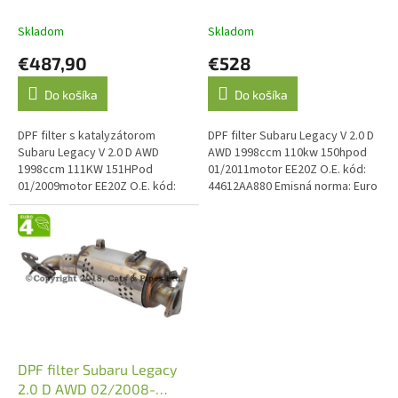
k
t
Skladom
Skladom
o
€487,90
€528
v
Do košíka
Do košíka
DPF filter s katalyzátorom
DPF filter Subaru Legacy V 2.0 D
Subaru Legacy V 2.0 D AWD
AWD 1998ccm 110kw 150hpod
1998ccm 111KW 151HPod
01/2011motor EE20Z O.E. kód:
01/2009motor EE20Z O.E. kód:
44612AA880 Emisná norma: Euro
44612AA504
5
DPF filter Subaru Legacy
2.0 D AWD 02/2008-