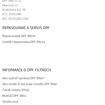
DPF PRO s.r.o.
Mierová 12
Bratislava
821 05
IČO: 47651661
DIČ: SK2024012243
REPASOVANIE A SERVIS DPF
Repasovanie DPF filtrov
Cenník repasovania DPF filtrov
INFORMACE O DPF FILTROCH
Ako vybrať správny DPF filter?
Ako zistím či má moje vozidlo DPF filter
Časté otázky (FAQ)
Montáž DPF filtra
Výrobcovia