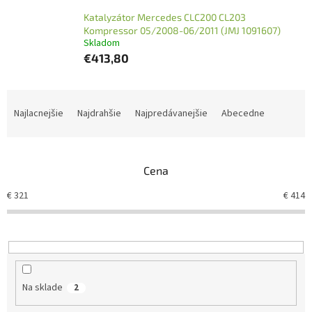
Katalyzátor Mercedes CLC200 CL203
Kompressor 05/2008-06/2011 (JMJ 1091607)
Skladom
€413,80
R
a
Najlacnejšie
Najdrahšie
Najpredávanejšie
Abecedne
d
e
n
Cena
i
e
€
321
€
414
p
r
o
d
u
k
Na sklade
2
t
o