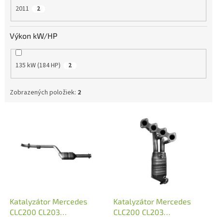
2011
2
Výkon kW/HP
135 kW (184 HP)
2
Zobrazených položiek:
2
V
ý
p
i
s
p
r
o
d
Katalyzátor Mercedes
Katalyzátor Mercedes
u
CLC200 CL203
CLC200 CL203