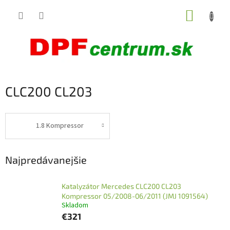
Prejsť
NÁKUP
na
obsah
KOŠÍK
CLC200 CL203
1.8 Kompressor
Najpredávanejšie
Katalyzátor Mercedes CLC200 CL203
Kompressor 05/2008-06/2011 (JMJ 1091564)
Skladom
€321