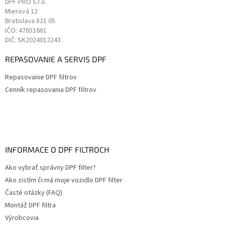
DPF PRO s.r.o.
Mierová 12
Bratislava
821 05
IČO: 47651661
DIČ: SK2024012243
REPASOVANIE A SERVIS DPF
Repasovanie DPF filtrov
Cenník repasovania DPF filtrov
INFORMACE O DPF FILTROCH
Ako vybrať správny DPF filter?
Ako zistím či má moje vozidlo DPF filter
Časté otázky (FAQ)
Montáž DPF filtra
Výrobcovia