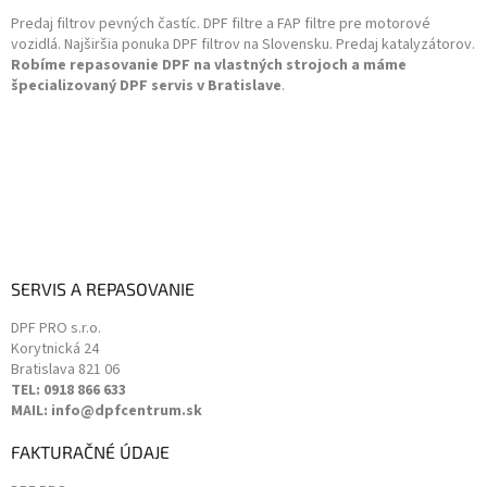
t
r
Predaj filtrov pevných častíc. DPF filtre a FAP filtre pre motorové
i
v
vozidlá. Najširšia ponuka DPF filtrov na Slovensku. Predaj katalyzátorov.
k
e
Robíme repasovanie DPF na vlastných strojoch a máme
y
špecializovaný DPF servis v Bratislave
.
v
ý
p
i
s
u
SERVIS A REPASOVANIE
DPF PRO s.r.o.
Korytnická 24
Bratislava
821 06
TEL: 0918 866 633
MAIL: info@dpfcentrum.sk
FAKTURAČNÉ ÚDAJE