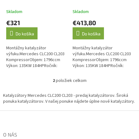
k
Kompressor 05/2008-
Kompressor 05/2008-
t
06/2011 (JMJ 1091564)
06/2011 (JMJ 1091607)
Skladom
Skladom
o
€321
€413,80
v
Do košíka
Do košíka
Montážny katalyzátor
Montážny katalyzátor
výfuku.Mercedes CLC200 CL203
výfuku.Mercedes CLC200 CL203
KompressorObjem: 1796ccm
KompressorObjem: 1796ccm
Výkon: 135KW 184HPRočník:
Výkon: 135KW 184HPRočník:
05/2008-06/2011Kód motora: M
05/2008-06/2011Kód motora: M
271.957Druhý katalyzátor v
271.957.Emisná norma: Euro 3,
2
položiek celkom
O
systéme. Emisná...
Euro 4, Euro 5
v
l
Katalyzátory Mercedes CLC200 CL203 - predaj katalyzátorov. Široká
á
ponuka katalyzátorov. V našej ponuke nájdete úplne nové katalyzátory.
d
a
Z
c
á
i
p
e
ä
O NÁS
p