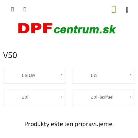
Prejsť
NÁKUP
na
obsah
KOŠÍK
V50
1.6i 16V
1.8i
2.0i
2.0i Flexifuel
Produkty ešte len pripravujeme.