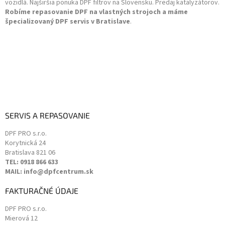
vozidlá. Najširšia ponuka DPF filtrov na Slovensku. Predaj katalyzátorov.
e
Robíme repasovanie DPF na vlastných strojoch a máme
špecializovaný DPF servis v Bratislave
.
SERVIS A REPASOVANIE
DPF PRO s.r.o.
Korytnická 24
Bratislava
821 06
TEL: 0918 866 633
MAIL: info@dpfcentrum.sk
FAKTURAČNÉ ÚDAJE
DPF PRO s.r.o.
Mierová 12