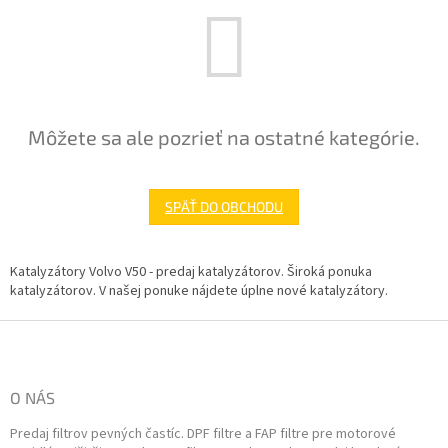
Môžete sa ale pozrieť na ostatné kategórie.
SPÄŤ DO OBCHODU
Katalyzátory Volvo V50 - predaj katalyzátorov. Široká ponuka
katalyzátorov. V našej ponuke nájdete úplne nové katalyzátory.
Z
á
p
ä
O NÁS
t
Predaj filtrov pevných častíc. DPF filtre a FAP filtre pre motorové
i