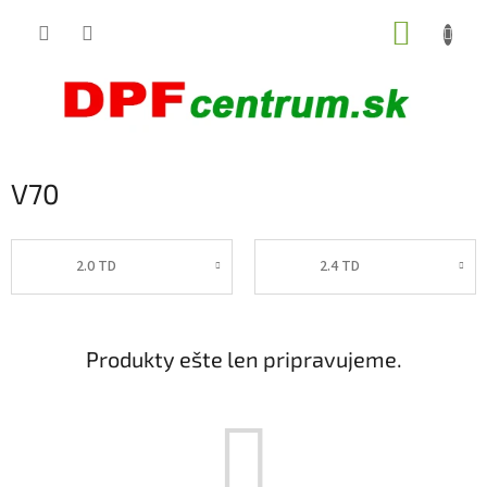
Prejsť
NÁKUP
na
obsah
KOŠÍK
V70
2.0 TD
2.4 TD
Produkty ešte len pripravujeme.