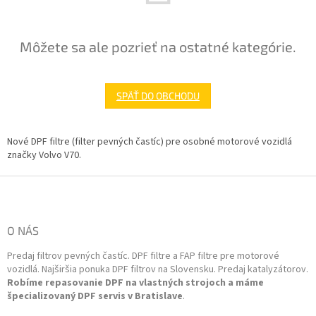
Môžete sa ale pozrieť na ostatné kategórie.
SPÄŤ DO OBCHODU
Nové DPF filtre (filter pevných častíc) pre osobné motorové vozidlá
značky Volvo V70.
Z
á
p
ä
O NÁS
t
Predaj filtrov pevných častíc. DPF filtre a FAP filtre pre motorové
i
vozidlá. Najširšia ponuka DPF filtrov na Slovensku. Predaj katalyzátorov.
e
Robíme repasovanie DPF na vlastných strojoch a máme
špecializovaný DPF servis v Bratislave
.