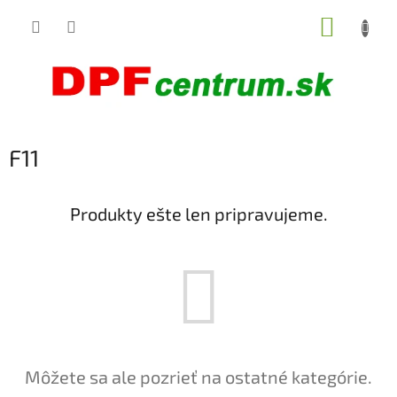
Prejsť
NÁKUP
na
obsah
KOŠÍK
F11
Produkty ešte len pripravujeme.
Môžete sa ale pozrieť na ostatné kategórie.