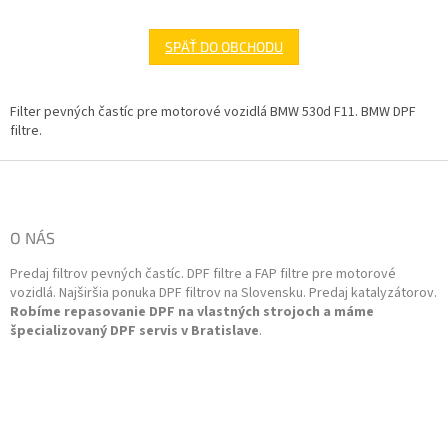
SPÄŤ DO OBCHODU
Filter pevných častíc pre motorové vozidlá BMW 530d F11. BMW DPF
filtre.
Z
á
p
ä
O NÁS
t
Predaj filtrov pevných častíc. DPF filtre a FAP filtre pre motorové
i
vozidlá. Najširšia ponuka DPF filtrov na Slovensku. Predaj katalyzátorov.
e
Robíme repasovanie DPF na vlastných strojoch a máme
špecializovaný DPF servis v Bratislave
.