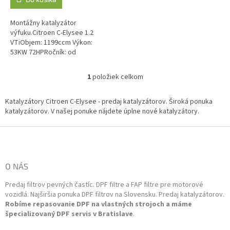
Montážny katalyzátor
výfuku.Citroen C-Elysee 1.2
VTiObjem: 1199ccm Výkon:
53KW 72HPRočník: od
11/2012Kód motora: HMY
(EB2M)Výkon: 60KW 82HPRočník:
1
položiek celkom
O
od 12/2014Kód motora: HMZ...
v
l
Katalyzátory Citroen C-Elysee - predaj katalyzátorov. Široká ponuka
á
katalyzátorov. V našej ponuke nájdete úplne nové katalyzátory.
d
a
Z
c
á
i
p
e
ä
O NÁS
p
t
r
Predaj filtrov pevných častíc. DPF filtre a FAP filtre pre motorové
i
v
vozidlá. Najširšia ponuka DPF filtrov na Slovensku. Predaj katalyzátorov.
k
e
Robíme repasovanie DPF na vlastných strojoch a máme
y
špecializovaný DPF servis v Bratislave
.
v
ý