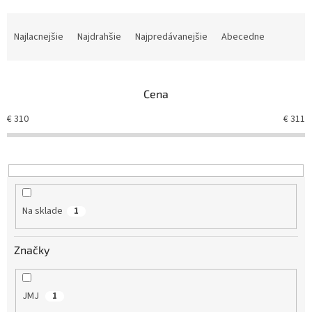
R
a
Najlacnejšie
Najdrahšie
Najpredávanejšie
Abecedne
d
e
n
Cena
i
e
€
310
€
311
p
r
o
d
u
k
Na sklade
1
t
o
v
Značky
JMJ
1