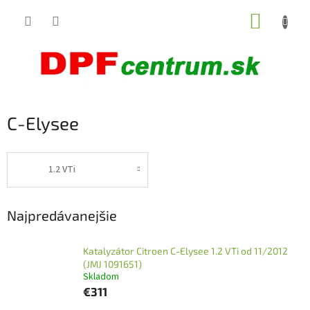
Prejsť
NÁKUP
na
obsah
KOŠÍK
C-Elysee
1.2 VTi
Najpredávanejšie
Katalyzátor Citroen C-Elysee 1.2 VTi od 11/2012
(JMJ 1091651)
Skladom
€311