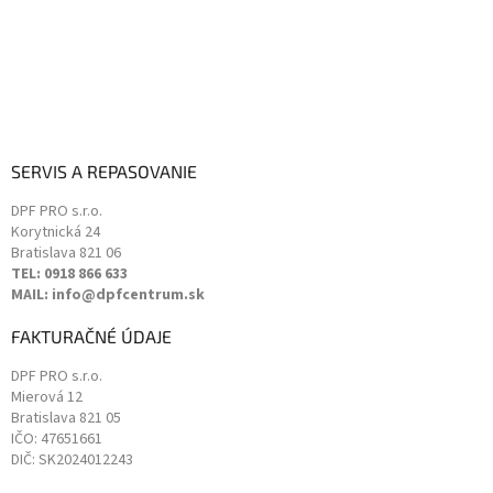
p
i
s
u
SERVIS A REPASOVANIE
DPF PRO s.r.o.
Korytnická 24
Bratislava
821 06
TEL: 0918 866 633
MAIL: info@dpfcentrum.sk
FAKTURAČNÉ ÚDAJE
DPF PRO s.r.o.
Mierová 12
Bratislava
821 05
IČO: 47651661
DIČ: SK2024012243