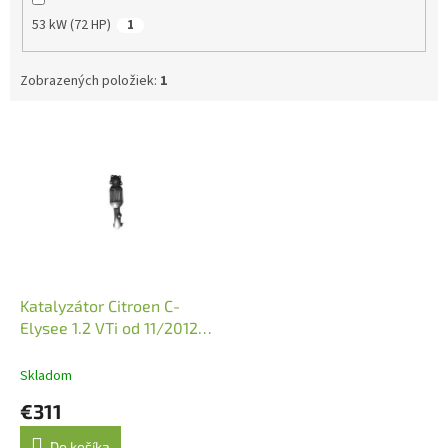
53 kW (72 HP)
1
Zobrazených položiek:
1
V
ý
p
i
s
p
r
o
d
Katalyzátor Citroen C-
u
Elysee 1.2 VTi od 11/2012
k
(JMJ 1091651)
t
Skladom
o
€311
v
Do košíka