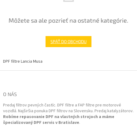
Môžete sa ale pozrieť na ostatné kategórie.
SPÄŤ DO OBCHODU
DPF filtre Lancia Musa
Z
á
p
ä
O NÁS
t
Predaj filtrov pevných častíc. DPF filtre a FAP filtre pre motorové
i
vozidlá. Najširšia ponuka DPF filtrov na Slovensku. Predaj katalyzátorov.
e
Robíme repasovanie DPF na vlastných strojoch a máme
špecializovaný DPF servis v Bratislave
.