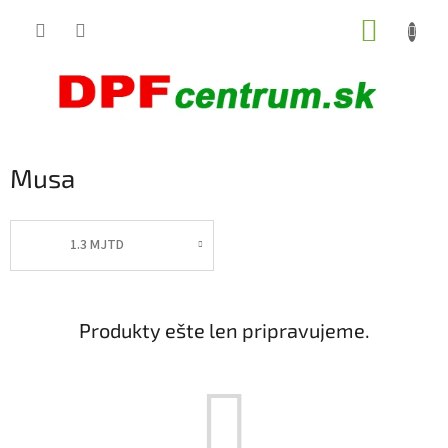
Prejsť
NÁKUP
na
obsah
KOŠÍK
Musa
1.3 MJTD
Produkty ešte len pripravujeme.