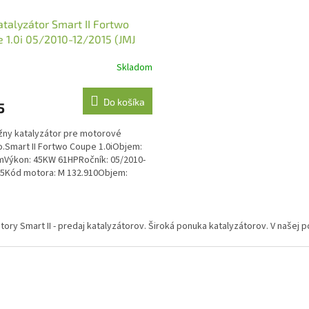
atalyzátor Smart II Fortwo
 1.0i 05/2010-12/2015 (JMJ
24)
Skladom
Do košíka
5
ny katalyzátor pre motorové
o.Smart II Fortwo Coupe 1.0iObjem:
Výkon: 45KW 61HPRočník: 05/2010-
5Kód motora: M 132.910Objem:
Výkon: 52KW 71HPRočník:...
O
v
tory Smart II - predaj katalyzátorov. Široká ponuka katalyzátorov. V našej 
l
á
d
a
c
i