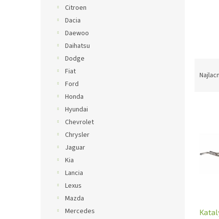
Citroen
Dacia
Daewoo
Daihatsu
Dodge
R
Fiat
a
Najlac
Ford
d
e
Honda
V
n
Hyundai
ý
i
Chevrolet
p
e
Chrysler
i
p
Jaguar
s
r
p
o
Kia
r
d
Lancia
o
u
Lexus
d
k
Mazda
u
t
Mercedes
Katal
k
o