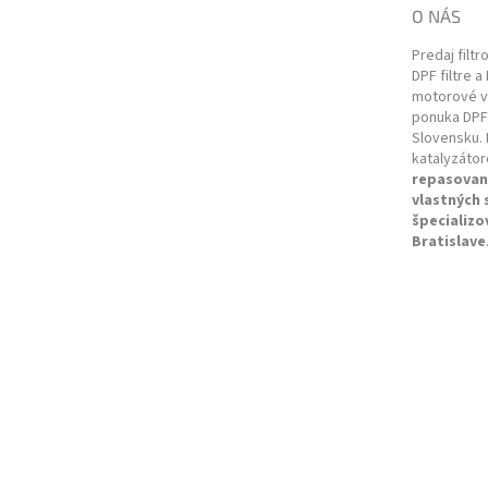
t
O NÁS
i
e
Predaj filtr
DPF filtre a
motorové vo
ponuka DPF 
Slovensku. 
katalyzátor
repasovan
vlastných
špecializo
Bratislave