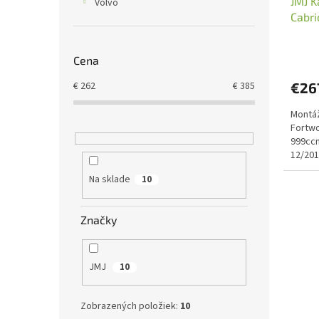
JMJ K
Volvo
Cabri
(JMJ 
Cena
€
262
€
385
€26
Montáž
Fortwo
999ccm
12/201
norma:
Na sklade
10
Značky
JMJ
10
Zobrazených položiek:
10