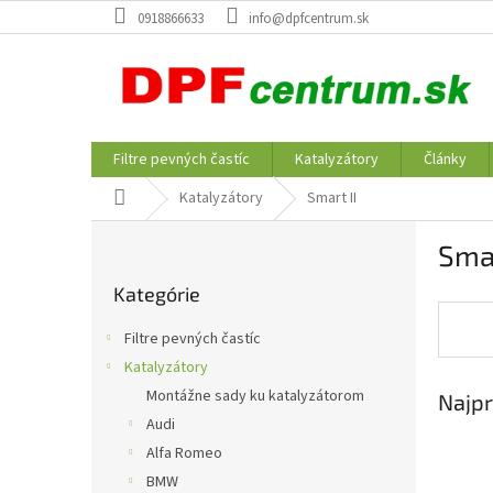
Prejsť
0918866633
info@dpfcentrum.sk
na
obsah
Filtre pevných častíc
Katalyzátory
Články
Domov
Katalyzátory
Smart II
B
Smar
o
Preskočiť
č
Kategórie
kategórie
n
ý
Filtre pevných častíc
p
Katalyzátory
a
Montážne sady ku katalyzátorom
Najpr
n
e
Audi
l
Alfa Romeo
BMW