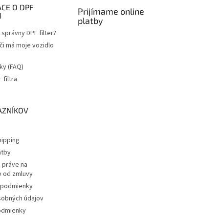
CE O DPF
Prijímame online
H
platby
správny DPF filter?
 či má moje vozidlo
ky (FAQ)
filtra
a
AZNÍKOV
ipping
atby
 práve na
 od zmluvy
podmienky
sobných údajov
odmienky