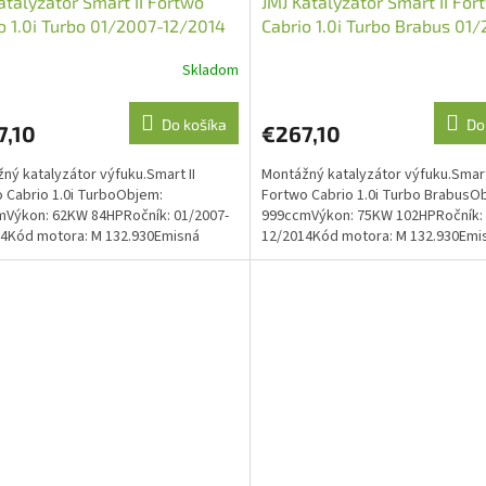
atalyzátor Smart II Fortwo
JMJ Katalyzátor Smart II For
o 1.0i Turbo 01/2007-12/2014
Cabrio 1.0i Turbo Brabus 01
1091709)
12/2014 (JMJ 1091709)
Skladom
Do košíka
Do
7,10
€267,10
ný katalyzátor výfuku.Smart II
Montážný katalyzátor výfuku.Smart
 Cabrio 1.0i TurboObjem:
Fortwo Cabrio 1.0i Turbo BrabusO
Výkon: 62KW 84HPRočník: 01/2007-
999ccmVýkon: 75KW 102HPRočník: 
4Kód motora: M 132.930Emisná
12/2014Kód motora: M 132.930Emi
 Euro 4O.E. kód: 4514901481
norma: Euro 4O.E. kód:...