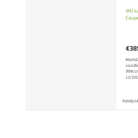
JMJ k
Coupe
10917
€38
Montáž
vozidl
999ccm
12/201
999ccm
Katalyzá
Z
á
p
ä