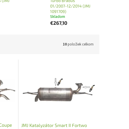
 (JMJ
Turbo Brabus
01/2007-12/2014 (JMJ
1091709)
Skladom
€267,10
10
položiek celkom
 Coupe
JMJ Katalyzátor Smart II Fortwo