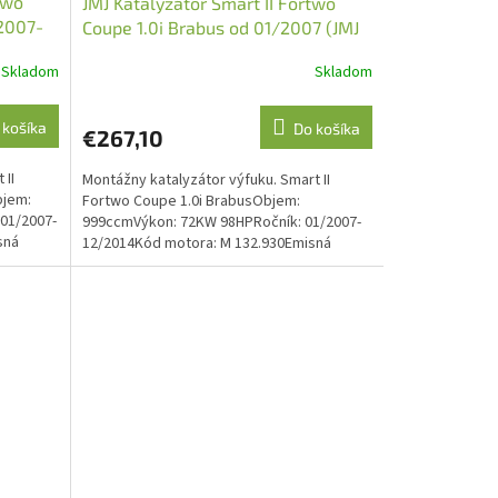
two
JMJ Katalyzátor Smart II Fortwo
/2007-
Coupe 1.0i Brabus od 01/2007 (JMJ
1091709)
Skladom
Skladom
 košíka
Do košíka
€267,10
 II
Montážny katalyzátor výfuku. Smart II
bjem:
Fortwo Coupe 1.0i BrabusObjem:
01/2007-
999ccmVýkon: 72KW 98HPRočník: 01/2007-
sná
12/2014Kód motora: M 132.930Emisná
norma: Euro 4O.E. kód: 4514901481...