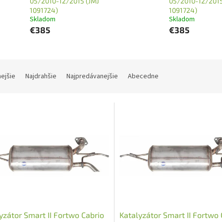
05/2010-12/2015 (JMJ
05/2010-12/2015
1091724)
1091724)
Skladom
Skladom
€385
€385
nejšie
Najdrahšie
Najpredávanejšie
Abecedne
yzátor Smart II Fortwo Cabrio
Katalyzátor Smart II Fortwo