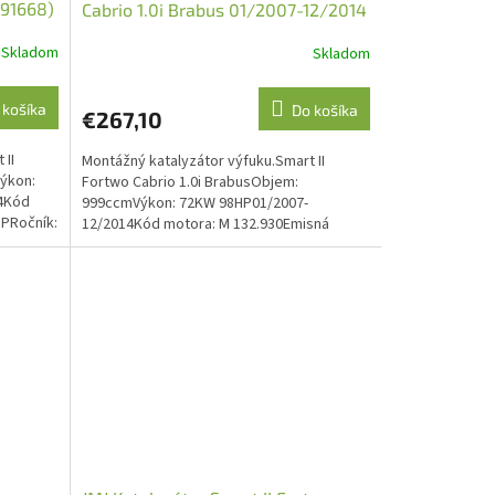
091668)
Cabrio 1.0i Brabus 01/2007-12/2014
(JMJ 1091709)
Skladom
Skladom
 košíka
Do košíka
€267,10
 II
Montážný katalyzátor výfuku.Smart II
ýkon:
Fortwo Cabrio 1.0i BrabusObjem:
14Kód
999ccmVýkon: 72KW 98HP01/2007-
HPRočník:
12/2014Kód motora: M 132.930Emisná
norma: Euro 4O.E. kód: 4514901481