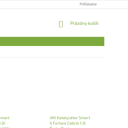
Prihlásenie
NÁKUPNÝ
Prázdny košík
KOŠÍK
Smart
JMJ Katalyzátor Smart
.0i
II Fortwo Cabrio 1.0i