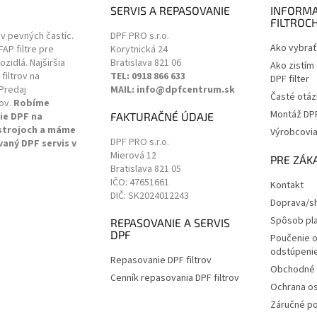
e
SERVIS A REPASOVANIE
INFORMA
p
FILTROC
r
ov pevných častíc.
DPF PRO s.r.o.
v
Ako vybrať 
 FAP filtre pre
Korytnická 24
k
zidlá. Najširšia
Bratislava
821 06
Ako zistím
y
filtrov na
TEL: 0918 866 633
DPF filter
v
Predaj
MAIL: info@dpfcentrum.sk
ý
Časté otáz
ov.
Robíme
p
Montáž DPF 
ie DPF na
FAKTURAČNÉ ÚDAJE
i
 strojoch a máme
Výrobcovi
s
DPF PRO s.r.o.
vaný DPF servis v
u
Mierová 12
.
PRE ZÁK
Bratislava
821 05
IČO: 47651661
Kontakt
DIČ: SK2024012243
Doprava/sh
Spôsob pl
REPASOVANIE A SERVIS
DPF
Poučenie o
odstúpenie
Repasovanie DPF filtrov
Obchodné 
Cenník repasovania DPF filtrov
Ochrana o
Záručné p