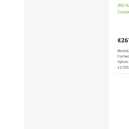
JMJ K
Coupe
(JMJ 
€26
Montáž
Fortwo
Výkon:
12/201
norma: