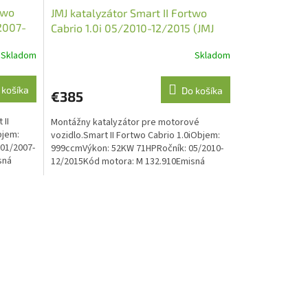
two
JMJ katalyzátor Smart II Fortwo
2007-
Cabrio 1.0i 05/2010-12/2015 (JMJ
1091724)
Skladom
Skladom
 košíka
Do košíka
€385
 II
Montážny katalyzátor pre motorové
bjem:
vozidlo.Smart II Fortwo Cabrio 1.0iObjem:
01/2007-
999ccmVýkon: 52KW 71HPRočník: 05/2010-
sná
12/2015Kód motora: M 132.910Emisná
norma: Euro 5O.E. kód:...