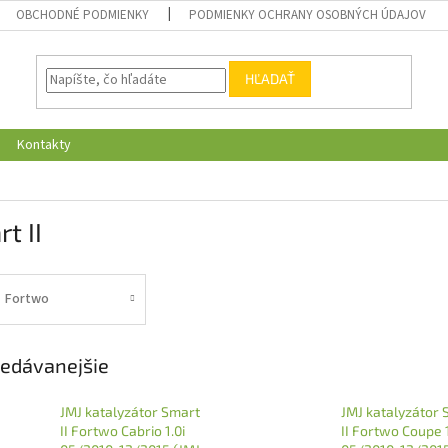
OBCHODNÉ PODMIENKY
PODMIENKY OCHRANY OSOBNÝCH ÚDAJOV
HĽADAŤ
Kontakty
t II
Fortwo
edávanejšie
JMJ katalyzátor Smart
JMJ katalyzátor 
II Fortwo Cabrio 1.0i
II Fortwo Coupe 1