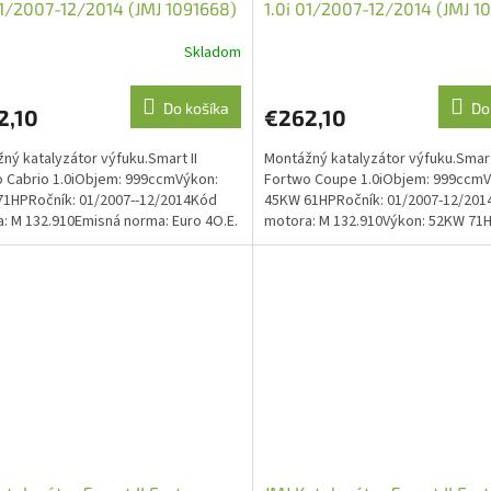
01/2007-12/2014 (JMJ 1091668)
1.0i 01/2007-12/2014 (JMJ 1
Skladom
Do košíka
Do
2,10
€262,10
ný katalyzátor výfuku.Smart II
Montážný katalyzátor výfuku.Smart
 Cabrio 1.0iObjem: 999ccmVýkon:
Fortwo Coupe 1.0iObjem: 999ccmV
1HPRočník: 01/2007--12/2014Kód
45KW 61HPRočník: 01/2007-12/20
: M 132.910Emisná norma: Euro 4O.E.
motora: M 132.910Výkon: 52KW 71
514900081,...
01/2007-12/2014Kód motora:...