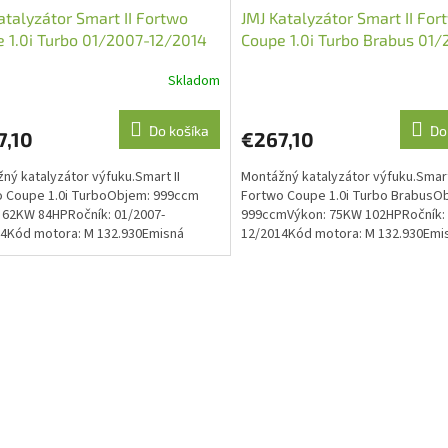
atalyzátor Smart II Fortwo
JMJ Katalyzátor Smart II For
 1.0i Turbo 01/2007-12/2014
Coupe 1.0i Turbo Brabus 01/
1091709)
12/2014 (JMJ 1091709)
Skladom
Do košíka
Do
7,10
€267,10
ný katalyzátor výfuku.Smart II
Montážný katalyzátor výfuku.Smart
 Coupe 1.0i TurboObjem: 999ccm
Fortwo Coupe 1.0i Turbo BrabusO
 62KW 84HPRočník: 01/2007-
999ccmVýkon: 75KW 102HPRočník: 
4Kód motora: M 132.930Emisná
12/2014Kód motora: M 132.930Emi
 Euro 4O.E. kód: 4514901481
norma: Euro 4O.E. kód:...