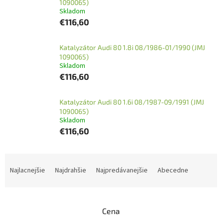
1090065)
Skladom
€116,60
Katalyzátor Audi 80 1.8i 08/1986-01/1990 (JMJ
1090065)
Skladom
€116,60
Katalyzátor Audi 80 1.6i 08/1987-09/1991 (JMJ
1090065)
Skladom
€116,60
R
a
Najlacnejšie
Najdrahšie
Najpredávanejšie
Abecedne
d
e
n
Cena
i