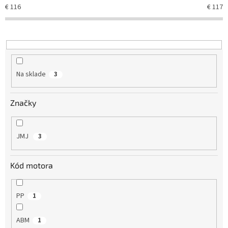
e
€
116
€
117
p
r
o
d
u
k
Na sklade
3
t
o
v
Značky
JMJ
3
Kód motora
PP
1
ABM
1