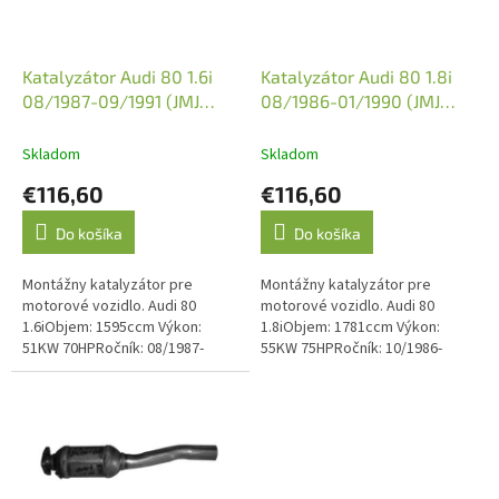
p
r
o
d
Katalyzátor Audi 80 1.6i
Katalyzátor Audi 80 1.8i
u
08/1987-09/1991 (JMJ
08/1986-01/1990 (JMJ
k
1090065)
1090065)
t
Skladom
Skladom
o
€116,60
€116,60
v
Do košíka
Do košíka
Montážny katalyzátor pre
Montážny katalyzátor pre
motorové vozidlo. Audi 80
motorové vozidlo. Audi 80
1.6iObjem: 1595ccm Výkon:
1.8iObjem: 1781ccm Výkon:
51KW 70HPRočník: 08/1987-
55KW 75HPRočník: 10/1986-
09/1991Kód motora: PPVýkon:
01/1990Kód motora: RUVýkon:
52KW 71HPRočník: 09/1991-
65KW 88HPRočník: 08/1986-
12/1994Kód motora: ABM
01/1990Kód motora: SF...