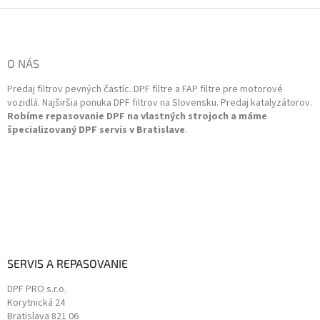
a
Z
c
á
i
p
e
ä
O NÁS
p
t
r
Predaj filtrov pevných častíc. DPF filtre a FAP filtre pre motorové
i
v
vozidlá. Najširšia ponuka DPF filtrov na Slovensku. Predaj katalyzátorov.
k
e
Robíme repasovanie DPF na vlastných strojoch a máme
y
špecializovaný DPF servis v Bratislave
.
v
ý
p
i
s
u
SERVIS A REPASOVANIE
DPF PRO s.r.o.
Korytnická 24
Bratislava
821 06