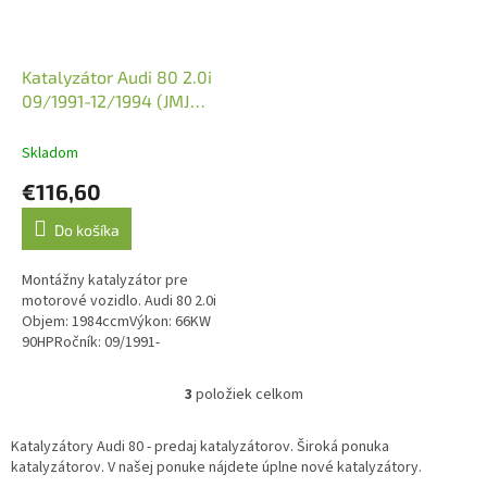
Katalyzátor Audi 80 2.0i
09/1991-12/1994 (JMJ
1090065)
Skladom
€116,60
Do košíka
Montážny katalyzátor pre
motorové vozidlo. Audi 80 2.0i
Objem: 1984ccmVýkon: 66KW
90HPRočník: 09/1991-
12/1994Kód motora: ABT
3
položiek celkom
O
v
l
Katalyzátory Audi 80 - predaj katalyzátorov. Široká ponuka
á
katalyzátorov. V našej ponuke nájdete úplne nové katalyzátory.
d