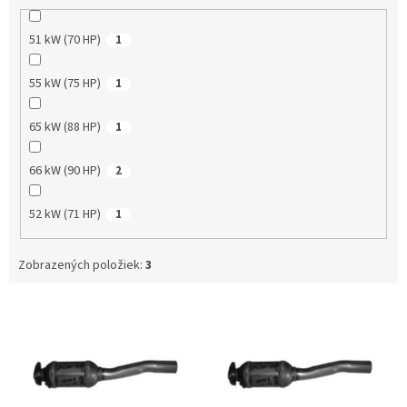
51 kW (70 HP)
1
55 kW (75 HP)
1
65 kW (88 HP)
1
66 kW (90 HP)
2
52 kW (71 HP)
1
Zobrazených položiek:
3
V
ý
p
i
s