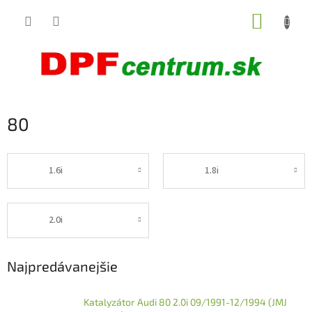
Prejsť
NÁKUP
na
obsah
KOŠÍK
80
1.6i
1.8i
2.0i
Najpredávanejšie
Katalyzátor Audi 80 2.0i 09/1991-12/1994 (JMJ