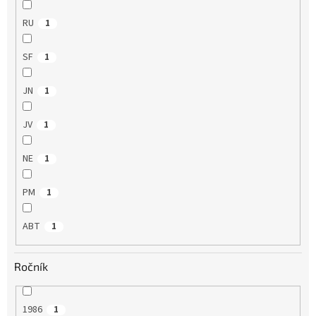
RU
1
SF
1
JN
1
JV
1
NE
1
PM
1
ABT
1
Ročník
1986
1