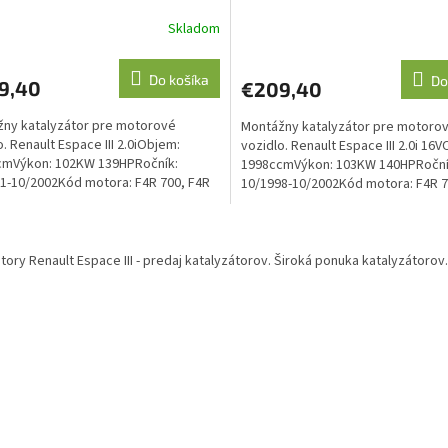
Skladom
Do košíka
Do
9,40
€209,40
ny katalyzátor pre motorové
Montážny katalyzátor pre motoro
o. Renault Espace III 2.0iObjem:
vozidlo. Renault Espace III 2.0i 16
cmVýkon: 102KW 139HPRočník:
1998ccmVýkon: 103KW 140HPRoční
1-10/2002Kód motora: F4R 700, F4R
10/1998-10/2002Kód motora: F4R 7
isná norma: Euro 2, Euro...
701.Emisná norma: Euro 2,...
O
v
tory Renault Espace III - predaj katalyzátorov. Široká ponuka katalyzátorov
l
á
d
a
c
i
e
p
r
v