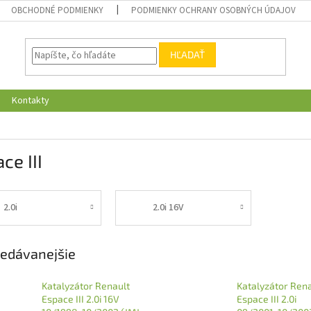
OBCHODNÉ PODMIENKY
PODMIENKY OCHRANY OSOBNÝCH ÚDAJOV
HĽADAŤ
Kontakty
ce III
2.0i
2.0i 16V
edávanejšie
Katalyzátor Renault
Katalyzátor Rena
Espace III 2.0i 16V
Espace III 2.0i