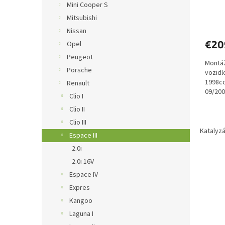
Mini Cooper S
o
v
Mitsubishi
Nissan
€20
Opel
Peugeot
Montáž
Porsche
vozidl
1998c
Renault
09/200
Clio I
701.Em
Clio II
Clio III
Katalyzá
Espace III
2.0i
2.0i 16V
Espace IV
Expres
Kangoo
Laguna I