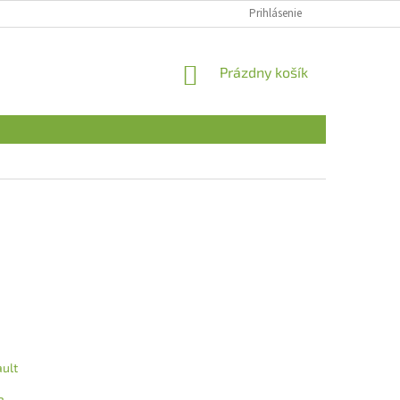
Prihlásenie
NÁKUPNÝ
Prázdny košík
KOŠÍK
ult