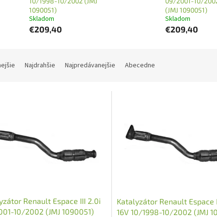
10/1998-10/2002 (JMJ
09/2001-10/200
1090051)
(JMJ 1090051)
Skladom
Skladom
€209,40
€209,40
nejšie
Najdrahšie
Najpredávanejšie
Abecedne
yzátor Renault Espace III 2.0i
Katalyzátor Renault Espace II
001-10/2002 (JMJ 1090051)
16V 10/1998-10/2002 (JMJ 1