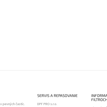
SERVIS A REPASOVANIE
INFORMA
FILTROC
ov pevných častíc.
DPF PRO s.r.o.