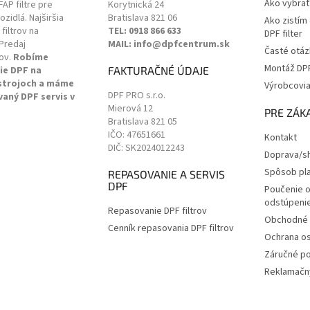
Ako vybrať 
 FAP filtre pre
Korytnická 24
zidlá. Najširšia
Bratislava
821 06
Ako zistím
filtrov na
TEL: 0918 866 633
DPF filter
Predaj
MAIL: info@dpfcentrum.sk
Časté otáz
ov.
Robíme
Montáž DPF 
ie DPF na
FAKTURAČNÉ ÚDAJE
 strojoch a máme
Výrobcovi
DPF PRO s.r.o.
vaný DPF servis v
Mierová 12
.
PRE ZÁK
Bratislava
821 05
IČO: 47651661
Kontakt
DIČ: SK2024012243
Doprava/sh
Spôsob pl
REPASOVANIE A SERVIS
DPF
Poučenie o
odstúpenie
Repasovanie DPF filtrov
Obchodné 
Cenník repasovania DPF filtrov
Ochrana o
Záručné p
Reklamačný