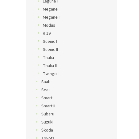
Laguna II
Megane I
Megane II
Modus
R 19
Scenic I
Scenic II
Thalia
Thalia II
Twingo II
Saab
Seat
Smart
Smart II
Subaru
Suzuki
Škoda
Toyota