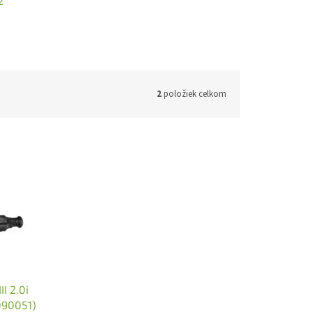
2
2
položiek celkom
I 2.0i
090051)