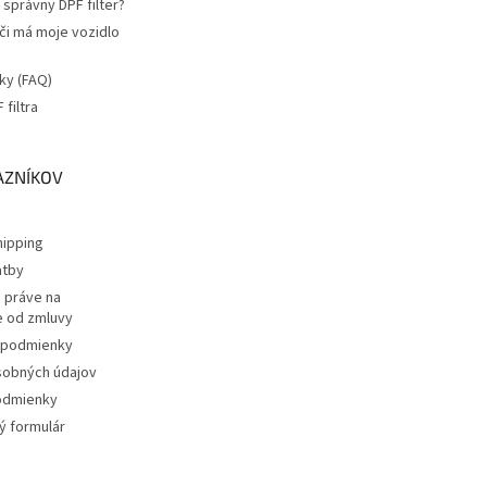
správny DPF filter?
 či má moje vozidlo
ky (FAQ)
filtra
a
AZNÍKOV
ipping
atby
 práve na
 od zmluvy
podmienky
sobných údajov
odmienky
 formulár