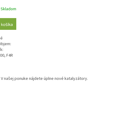
Skladom
 košíka
vé
VObjem:
k:
00, F4R
. V našej ponuke nájdete úplne nové katalyzátory.