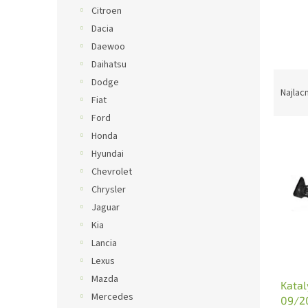
Citroen
Dacia
Daewoo
Daihatsu
R
Dodge
a
Najlac
Fiat
d
Ford
e
V
n
Honda
ý
i
Hyundai
p
e
Chevrolet
i
p
Chrysler
s
r
Jaguar
p
o
Kia
r
d
o
u
Lancia
d
k
Lexus
u
t
Mazda
Katal
k
o
Mercedes
09/2
t
v