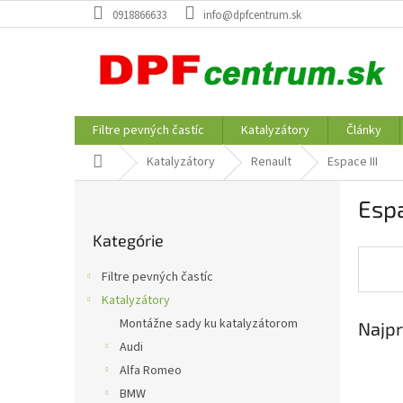
Prejsť
0918866633
info@dpfcentrum.sk
na
obsah
Filtre pevných častíc
Katalyzátory
Články
Domov
Katalyzátory
Renault
Espace III
B
Espa
o
Preskočiť
č
Kategórie
kategórie
n
ý
Filtre pevných častíc
p
Katalyzátory
a
Montážne sady ku katalyzátorom
Najpr
n
e
Audi
l
Alfa Romeo
BMW