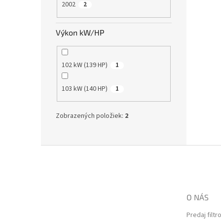
2002
2
Výkon kW/HP
102 kW (139 HP)
1
103 kW (140 HP)
1
Zobrazených položiek:
2
Z
á
p
ä
t
O NÁS
i
e
Predaj filtr