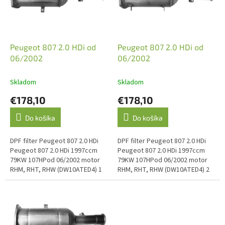
s
p
r
o
d
Peugeot 807 2.0 HDi od
Peugeot 807 2.0 HDi od
u
06/2002
06/2002
k
t
Skladom
Skladom
o
€178,10
€178,10
v
Do košíka
Do košíka
DPF filter Peugeot 807 2.0 HDi
DPF filter Peugeot 807 2.0 HDi
Peugeot 807 2.0 HDi 1997ccm
Peugeot 807 2.0 HDi 1997ccm
79KW 107HPod 06/2002 motor
79KW 107HPod 06/2002 motor
RHM, RHT, RHW (DW10ATED4) 1
RHM, RHT, RHW (DW10ATED4) 2
DRŽIAK TLAKOVÝCH TRUBIEK !!!
DRŽIAKY TLAKOVÝCH TRUBIEK !!!
O.E. kód: 1731.ET, 174021,...
O.E. kód: 1731.Y3,...