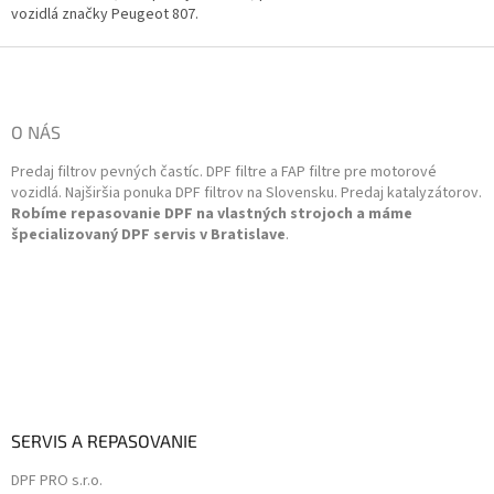
á
vozidlá značky Peugeot 807.
d
a
Z
c
á
i
p
e
ä
O NÁS
p
t
r
Predaj filtrov pevných častíc. DPF filtre a FAP filtre pre motorové
i
v
vozidlá. Najširšia ponuka DPF filtrov na Slovensku. Predaj katalyzátorov.
k
e
Robíme repasovanie DPF na vlastných strojoch a máme
y
špecializovaný DPF servis v Bratislave
.
v
ý
p
i
s
u
SERVIS A REPASOVANIE
DPF PRO s.r.o.