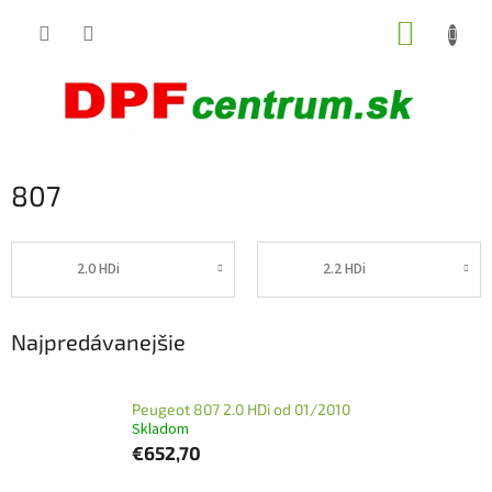
Prejsť
NÁKUP
na
obsah
KOŠÍK
807
2.0 HDi
2.2 HDi
Najpredávanejšie
Peugeot 807 2.0 HDi od 01/2010
Skladom
€652,70