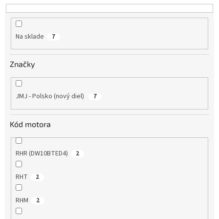
d
u
k
Na sklade
7
t
o
v
Značky
JMJ - Polsko (nový diel)
7
Kód motora
RHR (DW10BTED4)
2
RHT
2
RHM
2