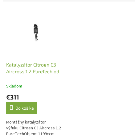
V
ý
p
i
s
p
r
o
d
Katalyzátor Citroen C3
u
Aircross 1.2 PureTech od
k
07/2016 (JMJ 1091651)
t
Skladom
o
€311
v
Do košíka
Montážny katalyzátor
výfuku.Citroen C3 Aircross 1.2
PureTechObjem: 1199ccm