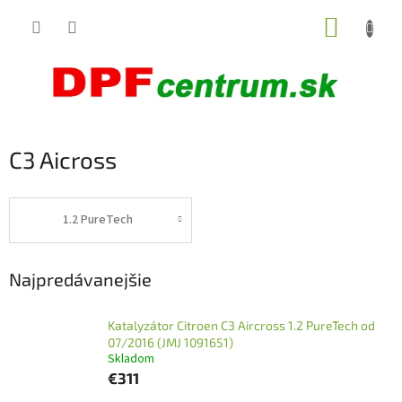
Prejsť
NÁKUP
na
obsah
KOŠÍK
C3 Aicross
1.2 PureTech
Najpredávanejšie
Katalyzátor Citroen C3 Aircross 1.2 PureTech od
07/2016 (JMJ 1091651)
Skladom
€311