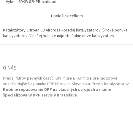
Výkon: 60KW 82HPRočník: od
07/2016Kód motora: HMZ (EB2F),
HMR (EB2FA) Emisná norma: Euro
1
položiek celkom
O
5
v
l
Katalyzátory Citroen C3 Aircross - predaj katalyzátorov. Široká ponuka
á
katalyzátorov. V našej ponuke nájdete úplne nové katalyzátory.
d
a
Z
c
á
i
p
e
ä
O NÁS
p
t
r
Predaj filtrov pevných častíc. DPF filtre a FAP filtre pre motorové
i
v
vozidlá. Najširšia ponuka DPF filtrov na Slovensku. Predaj katalyzátorov.
k
e
Robíme repasovanie DPF na vlastných strojoch a máme
y
špecializovaný DPF servis v Bratislave
.
v
ý
p
i
s
u