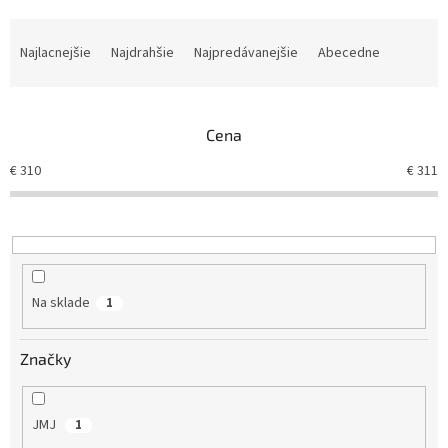
R
a
Najlacnejšie
Najdrahšie
Najpredávanejšie
Abecedne
d
e
n
Cena
i
e
€
310
€
311
p
r
o
d
u
k
Na sklade
1
t
o
v
Značky
JMJ
1