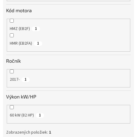
Kód motora
HMZ (EB2F)
1
HMR (EB2FA)
1
Ročník
2017-
1
Výkon kW/HP
60 kW (82 HP)
1
Zobrazených položiek:
1