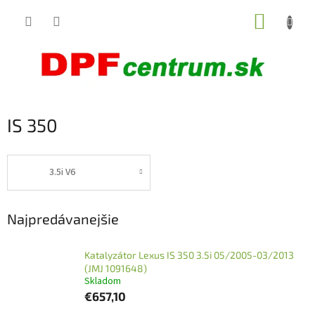
Prejsť
NÁKUP
na
obsah
KOŠÍK
IS 350
3.5i V6
Najpredávanejšie
Katalyzátor Lexus IS 350 3.5i 05/2005-03/2013
(JMJ 1091648)
Skladom
€657,10