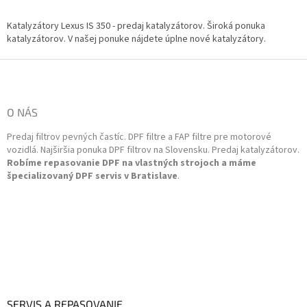
v
l
Katalyzátory Lexus IS 350 - predaj katalyzátorov. Široká ponuka
á
katalyzátorov. V našej ponuke nájdete úplne nové katalyzátory.
d
a
Z
c
á
i
p
e
ä
O NÁS
p
t
r
Predaj filtrov pevných častíc. DPF filtre a FAP filtre pre motorové
i
v
vozidlá. Najširšia ponuka DPF filtrov na Slovensku. Predaj katalyzátorov.
k
e
Robíme repasovanie DPF na vlastných strojoch a máme
y
špecializovaný DPF servis v Bratislave
.
v
ý
p
i
s
u
SERVIS A REPASOVANIE