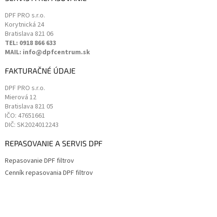
DPF PRO s.r.o.
Korytnická 24
Bratislava
821 06
TEL: 0918 866 633
MAIL: info@dpfcentrum.sk
FAKTURAČNÉ ÚDAJE
DPF PRO s.r.o.
Mierová 12
Bratislava
821 05
IČO: 47651661
DIČ: SK2024012243
REPASOVANIE A SERVIS DPF
Repasovanie DPF filtrov
Cenník repasovania DPF filtrov