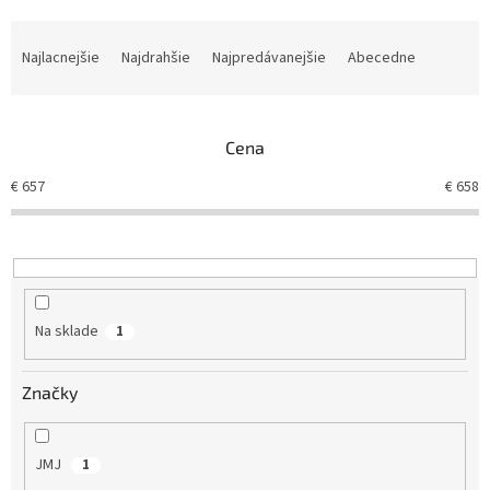
R
a
Najlacnejšie
Najdrahšie
Najpredávanejšie
Abecedne
d
e
n
Cena
i
e
€
657
€
658
p
r
o
d
u
k
Na sklade
1
t
o
v
Značky
JMJ
1