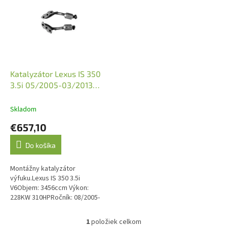
p
i
s
p
r
o
d
Katalyzátor Lexus IS 350
u
3.5i 05/2005-03/2013
k
(JMJ 1091648)
t
Skladom
o
€657,10
v
Do košíka
Montážny katalyzátor
výfuku.Lexus IS 350 3.5i
V6Objem: 3456ccm Výkon:
228KW 310HPRočník: 08/2005-
03/2013Kód motora: 2GR-FSE
Výkon: 234KW 318HPRočník:
1
položiek celkom
O
01/2008-03/2013Kód...