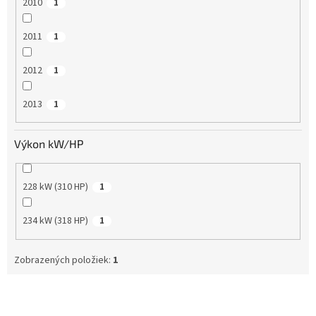
2010
1
2011
1
2012
1
2013
1
Výkon kW/HP
228 kW (310 HP)
1
234 kW (318 HP)
1
Zobrazených položiek:
1
V
ý