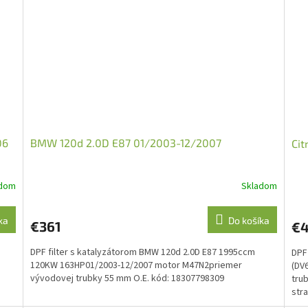
06
BMW 120d 2.0D E87 01/2003-12/2007
Cit
adom
Skladom
ka
Do košíka
€361
€4
DPF filter s katalyzátorom BMW 120d 2.0D E87 1995ccm
DPF 
120KW 163HP01/2003-12/2007 motor M47N2priemer
(DV
vývodovej trubky 55 mm O.E. kód: 18307798309
trub
stra