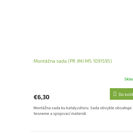
Montážna sada (PR JMJ MS 1091595)
Skl
Do koší
€6,30
Montážna sada ku katalyzátoru. Sada obvykle obsahuje:
tesnenie a spojovací materiál.