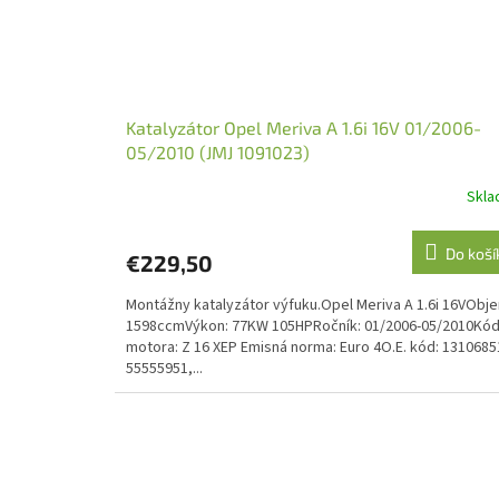
Katalyzátor Opel Meriva A 1.6i 16V 01/2006-
05/2010 (JMJ 1091023)
Skl
Do koší
€229,50
Montážny katalyzátor výfuku.Opel Meriva A 1.6i 16VObj
1598ccmVýkon: 77KW 105HPRočník: 01/2006-05/2010Kó
motora: Z 16 XEP Emisná norma: Euro 4O.E. kód: 1310685
55555951,...