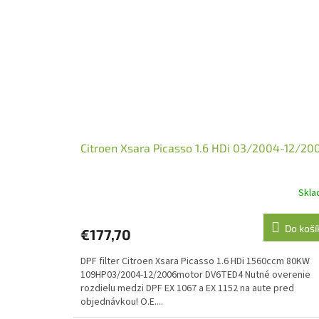
č
a
s
t
í
c
Citroen Xsara Picasso 1.6 HDi 03/2004-12/20
Skl
Do koší
€177,70
DPF filter Citroen Xsara Picasso 1.6 HDi 1560ccm 80KW
109HP03/2004-12/2006motor DV6TED4 Nutné overenie
rozdielu medzi DPF EX 1067 a EX 1152 na aute pred
objednávkou! O.E....