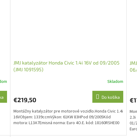
JMJ katalyzátor Honda Civic 1.4i 16V od 09/2005
JMJ
(JMJ 1091595)
06
adom
Skladom
ka
Do košíka
€219,50
€1
Montážny katalyzátor pre motorové vozidlo.Honda Civic 1.4i
Mon
16VObjem: 1339ccmVýkon: 61KW 83HPod 09/2005Kód
2.3
motora: L13A7Emisná norma: Euro 4O.E. kód: 18160RSHE00
01/
Euro