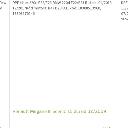
40kw
DPF filter 220d F22/F23 BMW 220d F22/F23 Ročník: 01/2013-
DPF
od
12/2017Kód motora: B47 D20 O.E. kód: 18308513960,
11/
18308576546
07/2
5054
Renault Megane III Scenic 1.5 dCi od 02/2009