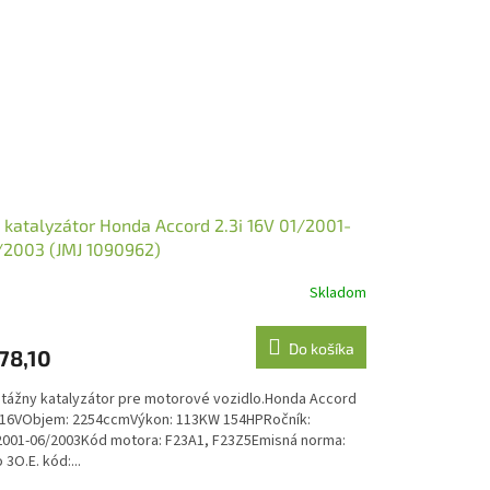
 katalyzátor Honda Accord 2.3i 16V 01/2001-
/2003 (JMJ 1090962)
Skladom
Do košíka
78,10
tážny katalyzátor pre motorové vozidlo.Honda Accord
i 16VObjem: 2254ccmVýkon: 113KW 154HPRočník:
2001-06/2003Kód motora: F23A1, F23Z5Emisná norma:
 3O.E. kód:...