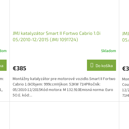
JMJ katalyzátor Smart II Fortwo Cabrio 1.0i
JMJ
05/2010-12/2015 (JMJ 1091724)
05/
adom
Skladom
ka
Do košíka
€385
€3
em:
Montážny katalyzátor pre motorové vozidlo.Smart II Fortwo
Mon
d
Cabrio 1.0iObjem: 999ccmVýkon: 52KW 71HPRočník:
Cou
1,
05/2010-12/2015Kód motora: M 132.910Emisná norma: Euro
12/
5O.E. kód:...
71HP