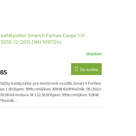
 katalyzátor Smart II Fortwo Coupe 1.0i
2010-12/2015 (JMJ 1091724)
Skladom
Do košíka
85
tážny katalyzátor pre motorové vozidlo.Smart II Fortwo
pe 1.0iObjem: 999ccmVýkon: 45KW 61HPRočník: 05/2010-
2015Kód motora: M 132.910Objem: 999ccmVýkon: 52KW
Ročník:...