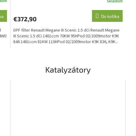
adom
Skladom
ka
Do košíka
€372,90
d
DPF filter Renault Megane III Scenic 1.5 dCi Renault Megane
 4WD
III Scenic 1.5 dCi 1461ccm 70KW 95HPod 02/2009motor K9K
846 1461ccm 81KW 110HPod 02/2009motor K9K 836, K9K...
Katalyzátory