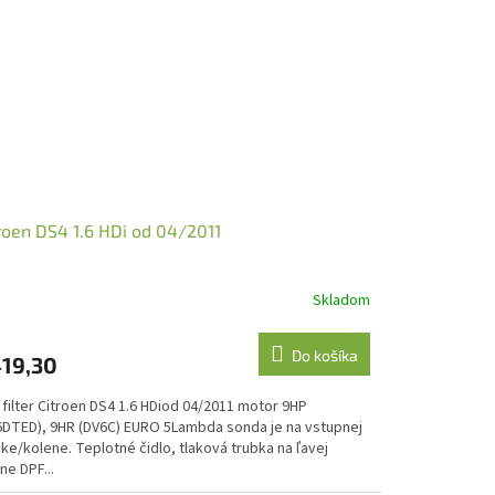
roen DS4 1.6 HDi od 04/2011
Skladom
Do košíka
19,30
filter Citroen DS4 1.6 HDiod 04/2011 motor 9HP
6DTED), 9HR (DV6C) EURO 5Lambda sonda je na vstupnej
ke/kolene. Teplotné čidlo, tlaková trubka na ľavej
ne DPF...