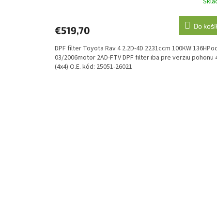
Skl
Do koší
€519,70
DPF filter Toyota Rav 4 2.2D-4D 2231ccm 100KW 136HPo
03/2006motor 2AD-FTV DPF filter iba pre verziu pohonu
(4x4) O.E. kód: 25051-26021