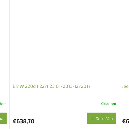
BMW 220d F22/F23 01/2013-12/2017
Jee
adom
Skladom
ka
Do košíka
€638,70
€6