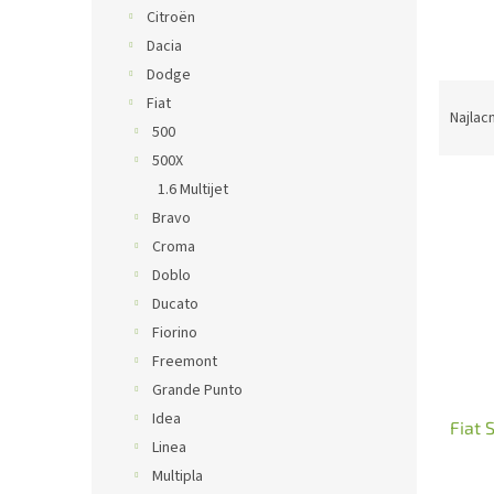
Citroën
Dacia
Dodge
R
Fiat
a
Najlac
500
d
500X
e
V
n
1.6 Multijet
ý
i
Bravo
p
e
Croma
i
p
Doblo
s
r
Ducato
p
o
r
d
Fiorino
o
u
Freemont
d
k
Grande Punto
u
t
Idea
Fiat 
k
o
Linea
t
v
Multipla
o