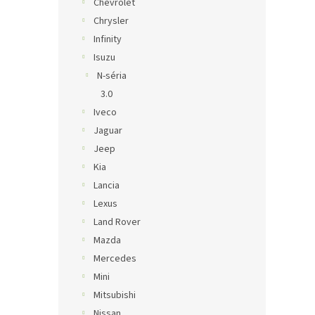
Chevrolet
Chrysler
Infinity
Isuzu
N-séria
3.0
Iveco
Jaguar
Jeep
Kia
Lancia
Lexus
Land Rover
Mazda
Mercedes
Mini
Mitsubishi
Nissan