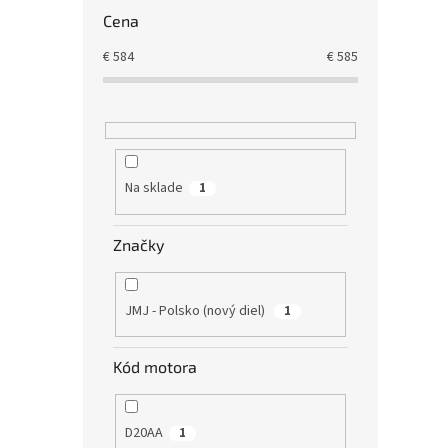
Cena
€
584
€
585
Na sklade
1
Značky
JMJ - Polsko (nový diel)
1
Kód motora
D20AA
1