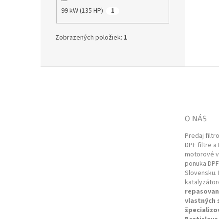
99 kW (135 HP)
1
Zobrazených položiek:
1
Z
á
p
ä
t
O NÁS
i
e
Predaj filtr
DPF filtre a
motorové vo
ponuka DPF 
Slovensku. 
katalyzátor
repasovan
vlastných
špecializo