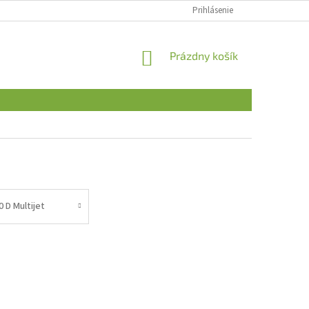
Prihlásenie
NÁKUPNÝ
Prázdny košík
KOŠÍK
0 D Multijet