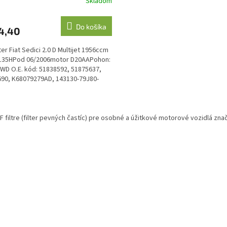
Skladom
Do košíka
4,40
ter Fiat Sedici 2.0 D Multijet 1956ccm
135HPod 06/2006motor D20AAPohon:
WD O.E. kód: 51838592, 51875637,
90, K68079279AD, 143130-79J80-
O
v
 filtre (filter pevných častíc) pre osobné a úžitkové motorové vozidlá znač
l
á
d
a
c
i
e
p
r
v
k