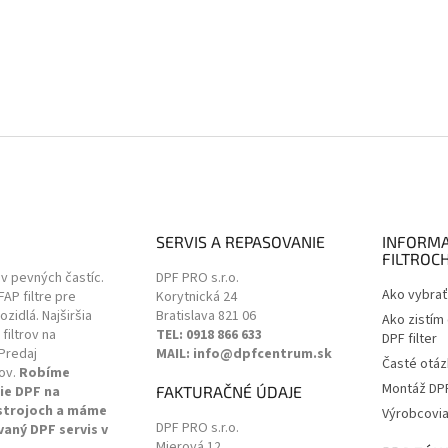
SERVIS A REPASOVANIE
INFORMA
FILTROC
ov pevných častíc.
DPF PRO s.r.o.
Ako vybrať 
 FAP filtre pre
Korytnická 24
zidlá. Najširšia
Bratislava
821 06
Ako zistím
filtrov na
TEL: 0918 866 633
DPF filter
Predaj
MAIL: info@dpfcentrum.sk
Časté otáz
ov.
Robíme
Montáž DPF 
ie DPF na
FAKTURAČNÉ ÚDAJE
 strojoch a máme
Výrobcovi
DPF PRO s.r.o.
vaný DPF servis v
Mierová 12