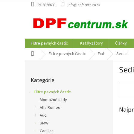
Prejsť
0918866633
info@dpfcentrum.sk
na
obsah
Filtre pevných častíc
Katalyzátory
Články
Domov
Filtre pevných častíc
Fiat
Sedici
B
Sedi
o
Preskočiť
č
Kategórie
kategórie
n
ý
Filtre pevných častíc
p
Montážné sady
a
Alfa Romeo
Najpr
n
e
Audi
l
BMW
Cadillac