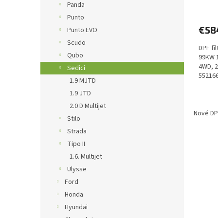
v
Panda
Punto
€58
Punto EVO
Scudo
DPF fil
Qubo
99KW 
4WD, 2
Sedici
552166
1.9 MJTD
H02,...
1.9 JTD
2.0 D Multijet
Nové DPF
Stilo
Strada
Tipo II
1.6. Multijet
Ulysse
Ford
Honda
Hyundai