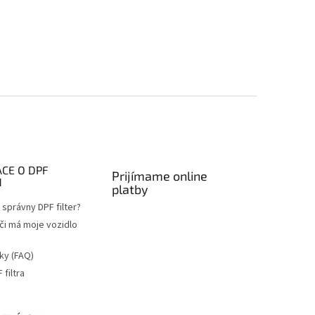
CE O DPF
Prijímame online
H
platby
správny DPF filter?
 či má moje vozidlo
ky (FAQ)
filtra
a