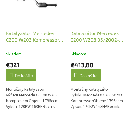
Katalyzátor Mercedes
Katalyzátor Mercedes
C200 W203 Kompressor
C200 W203 05/2002-
05/2002-02/2007 (JMJ
02/2007 (JMJ 1091607)
1091564)
Skladom
Skladom
€321
€413,80
Do košíka
Do košíka
Montážny katalyzátor
Montážny katalyzátor
výfuku.Mercedes C200 W203
výfuku.Mercedes C200 W203
KompressorObjem: 1796ccm
KompressorObjem: 1796ccm
Výkon: 120KW 163HPRočník:
Výkon: 120KW 163HPRočník:
05/2002-02/2007Kód motora: M
05/2002-02/2007Kód motora: M
271.940Druhý katalyzátor v
271.940.Emisná norma: Euro 3,
systéme. Emisná norma:...
Euro 4, Euro 5