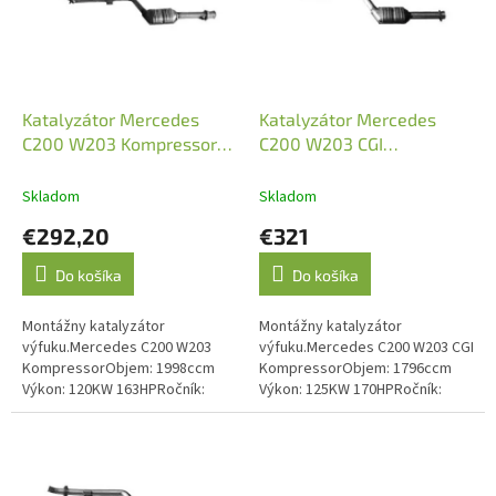
s
p
r
o
d
Katalyzátor Mercedes
Katalyzátor Mercedes
u
C200 W203 Kompressor
C200 W203 CGI
k
05/2000-06/2002 (JMJ
Kompressor 07/2003-
t
1091571)
02/2007 (JMJ 1091564)
Skladom
Skladom
o
€292,20
€321
v
Do košíka
Do košíka
Montážny katalyzátor
Montážny katalyzátor
výfuku.Mercedes C200 W203
výfuku.Mercedes C200 W203 CGI
KompressorObjem: 1998ccm
KompressorObjem: 1796ccm
Výkon: 120KW 163HPRočník:
Výkon: 125KW 170HPRočník:
05/2000-06/2002Kód motora: M
07/2003-02/2007Kód motora: M
111.955 Emisná norma: Euro 3
271.942Druhý katalyzátor v
systéme. Emisná...