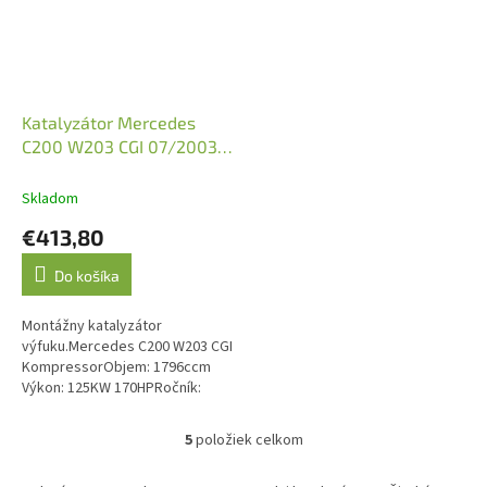
Katalyzátor Mercedes
C200 W203 CGI 07/2003-
02/2007 (JMJ 1091607)
Skladom
€413,80
Do košíka
Montážny katalyzátor
výfuku.Mercedes C200 W203 CGI
KompressorObjem: 1796ccm
Výkon: 125KW 170HPRočník:
07/2003-02/2007Kód motora: M
271.942.Emisná norma: Euro 3,
5
položiek celkom
O
Euro 4, Euro 5
v