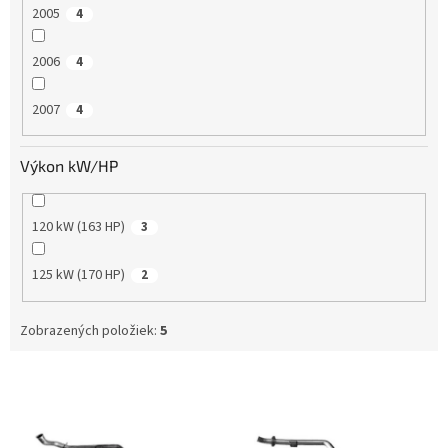
2005
4
2006
4
2007
4
Výkon kW/HP
120 kW (163 HP)
3
125 kW (170 HP)
2
Zobrazených položiek:
5
V
ý
p
i