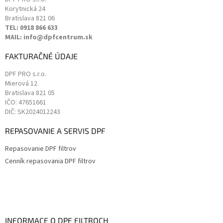
Korytnická 24
Bratislava
821 06
TEL: 0918 866 633
MAIL: info@dpfcentrum.sk
FAKTURAČNÉ ÚDAJE
DPF PRO s.r.o.
Mierová 12
Bratislava
821 05
IČO: 47651661
DIČ: SK2024012243
REPASOVANIE A SERVIS DPF
Repasovanie DPF filtrov
Cenník repasovania DPF filtrov
INFORMACE O DPF FILTROCH