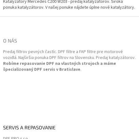
l
Katalyzátory Mercedes C200 W203 - predaj katalyzátorov. Široká
á
ponuka katalyzátorov. V našej ponuke nájdete úplne nové katalyzátory.
d
a
Z
c
á
i
p
e
ä
O NÁS
p
t
r
Predaj filtrov pevných častíc. DPF filtre a FAP filtre pre motorové
i
v
vozidlá. Najširšia ponuka DPF filtrov na Slovensku. Predaj katalyzátorov.
k
e
Robíme repasovanie DPF na vlastných strojoch a máme
y
špecializovaný DPF servis v Bratislave
.
v
ý
p
i
s
u
SERVIS A REPASOVANIE
DPF PRO s.r.o.