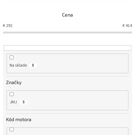
e
n
Cena
i
e
€
292
€
414
p
r
o
d
u
k
Na sklade
5
t
o
v
Značky
JMJ
5
Kód motora