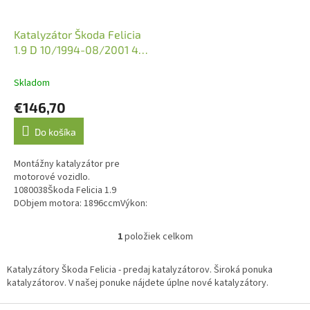
r
o
d
Katalyzátor Škoda Felicia
u
1.9 D 10/1994-08/2001 47
k
kW (JMJ 1080038)
t
Skladom
o
€146,70
v
Do košíka
Montážny katalyzátor pre
motorové vozidlo.
1080038Škoda Felicia 1.9
DObjem motora: 1896ccmVýkon:
47KW 64HPRočník: 10/1994-
08/2001Kód motora: AEFEmisná
1
položiek celkom
O
norma: Euro 2, Euro 3O.E....
v
l
Katalyzátory Škoda Felicia - predaj katalyzátorov. Široká ponuka
á
katalyzátorov. V našej ponuke nájdete úplne nové katalyzátory.
d
a
Z