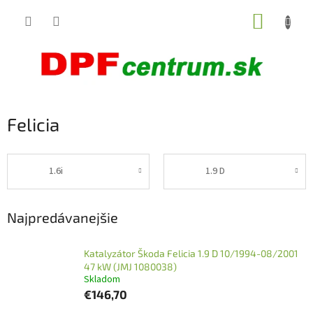
Prejsť
NÁKUP
na
obsah
KOŠÍK
Felicia
1.6i
1.9 D
Najpredávanejšie
Katalyzátor Škoda Felicia 1.9 D 10/1994-08/2001
47 kW (JMJ 1080038)
Skladom
€146,70