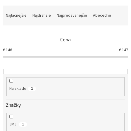
R
a
Najlacnejšie
Najdrahšie
Najpredávanejšie
Abecedne
d
e
n
Cena
i
e
€
146
€
147
p
r
o
d
u
k
Na sklade
1
t
o
v
Značky
JMJ
1