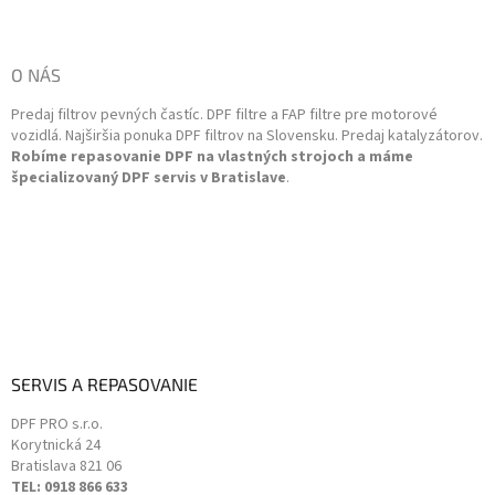
c
á
i
p
e
ä
O NÁS
p
t
r
Predaj filtrov pevných častíc. DPF filtre a FAP filtre pre motorové
i
v
vozidlá. Najširšia ponuka DPF filtrov na Slovensku. Predaj katalyzátorov.
k
e
Robíme repasovanie DPF na vlastných strojoch a máme
y
špecializovaný DPF servis v Bratislave
.
v
ý
p
i
s
u
SERVIS A REPASOVANIE
DPF PRO s.r.o.
Korytnická 24
Bratislava
821 06
TEL: 0918 866 633