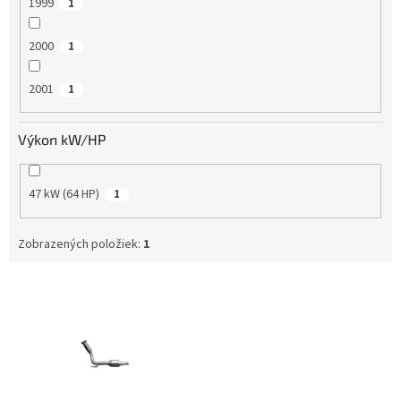
1999
1
2000
1
2001
1
Výkon kW/HP
47 kW (64 HP)
1
Zobrazených položiek:
1
V
ý
p
i
s
p