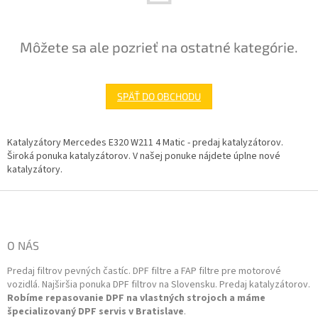
Môžete sa ale pozrieť na ostatné kategórie.
SPÄŤ DO OBCHODU
Katalyzátory Mercedes E320 W211 4 Matic - predaj katalyzátorov.
Široká ponuka katalyzátorov. V našej ponuke nájdete úplne nové
katalyzátory.
Z
á
p
ä
O NÁS
t
Predaj filtrov pevných častíc. DPF filtre a FAP filtre pre motorové
i
vozidlá. Najširšia ponuka DPF filtrov na Slovensku. Predaj katalyzátorov.
e
Robíme repasovanie DPF na vlastných strojoch a máme
špecializovaný DPF servis v Bratislave
.