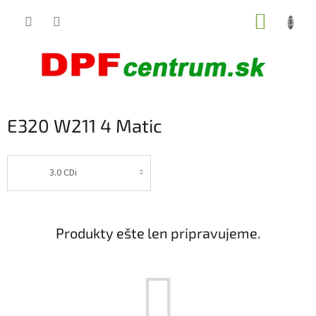
Prejsť
NÁKUP
na
obsah
KOŠÍK
E320 W211 4 Matic
3.0 CDi
Produkty ešte len pripravujeme.