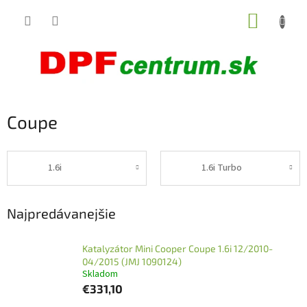
Prejsť
NÁKUP
na
obsah
KOŠÍK
Coupe
1.6i
1.6i Turbo
Najpredávanejšie
Katalyzátor Mini Cooper Coupe 1.6i 12/2010-
04/2015 (JMJ 1090124)
Skladom
€331,10