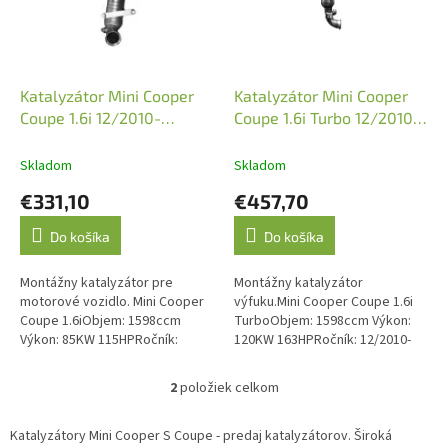
s
p
r
o
d
Katalyzátor Mini Cooper
Katalyzátor Mini Cooper
u
Coupe 1.6i 12/2010-
Coupe 1.6i Turbo 12/2010-
k
04/2015 (JMJ 1090124)
04/2015 (JMJ 1091654)
t
Skladom
Skladom
o
€331,10
€457,70
v
Do košíka
Do košíka
Montážny katalyzátor pre
Montážny katalyzátor
motorové vozidlo. Mini Cooper
výfuku.Mini Cooper Coupe 1.6i
Coupe 1.6iObjem: 1598ccm
TurboObjem: 1598ccm Výkon:
Výkon: 85KW 115HPRočník:
120KW 163HPRočník: 12/2010-
12/2010-04/2015Kód motora:
04/2015Kód motora: N18 B16
N16 B16 AVýkon: 90KW
AVýkon: 135KW 184HPRočník:...
2
položiek celkom
O
122HPRočník:...
v
l
Katalyzátory Mini Cooper S Coupe - predaj katalyzátorov. Široká