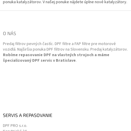
á
ponuka katalyzátorov. V našej ponuke nájdete úplne nové katalyzátory.
d
a
Z
c
á
i
p
e
ä
O NÁS
p
t
r
Predaj filtrov pevných častíc. DPF filtre a FAP filtre pre motorové
i
v
vozidlá. Najširšia ponuka DPF filtrov na Slovensku. Predaj katalyzátorov.
k
e
Robíme repasovanie DPF na vlastných strojoch a máme
y
špecializovaný DPF servis v Bratislave
.
v
ý
p
i
s
u
SERVIS A REPASOVANIE
DPF PRO s.r.o.