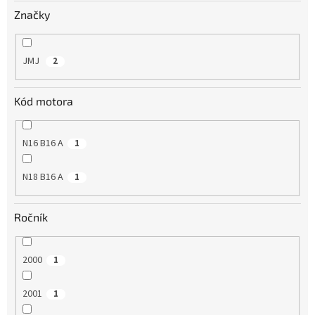
v
Značky
JMJ
2
Kód motora
N16 B16 A
1
N18 B16 A
1
Ročník
2000
1
2001
1