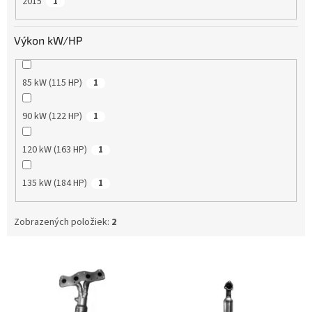
2015
1
Výkon kW/HP
85 kW (115 HP)
1
90 kW (122 HP)
1
120 kW (163 HP)
1
135 kW (184 HP)
1
Zobrazených položiek:
2
V
ý
p
i