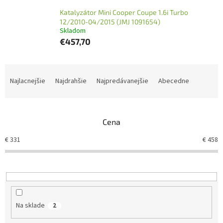
Katalyzátor Mini Cooper Coupe 1.6i Turbo
12/2010-04/2015 (JMJ 1091654)
Skladom
€457,70
R
a
Najlacnejšie
Najdrahšie
Najpredávanejšie
Abecedne
d
e
n
Cena
i
e
€
331
€
458
p
r
o
d
u
k
Na sklade
2
t
o