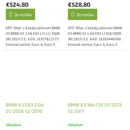
€524,80
€528,80
Do košíka
Do košíka
DPF filter s katalyzátorom BMW
DPF filter s katalyzátorom BMW
X3 BMW X3 2.0d E83 LCI 11/2006-
X3 BMW X3 1.8d E83 LCI04/2009-
08/2010 O.E. kód: 18307811573
08/2010 O.E. kód: 18303440360
Emisná norma: Euro 4, Euro 5
Emisná norma: Euro 4, Euro 5
dĺžka vývodovej trubky 240 mm
priemer vývodovej...
BMW X3 E83 2.0d
BMW X3 18d F25 01/2013-
01/2006-12/2010
12/2017
Skladom
Skladom