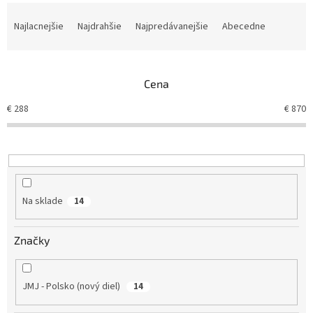
R
a
Najlacnejšie
Najdrahšie
Najpredávanejšie
Abecedne
d
e
n
Cena
i
e
€
288
€
870
p
r
o
d
u
k
Na sklade
14
t
o
v
Značky
JMJ - Polsko (nový diel)
14