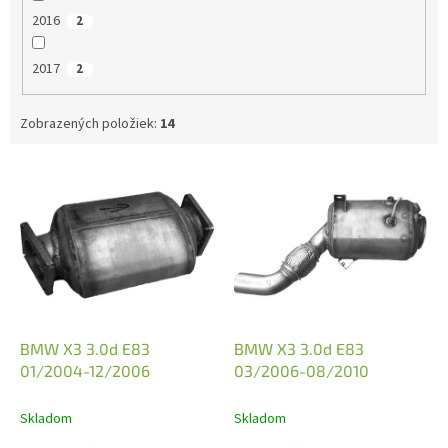
2016
2
2017
2
Zobrazených položiek:
14
V
ý
p
i
s
p
r
o
d
BMW X3 3.0d E83
BMW X3 3.0d E83
u
01/2004-12/2006
03/2006-08/2010
k
t
Skladom
Skladom
o