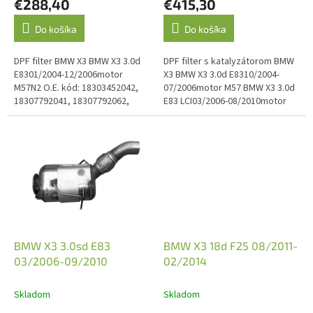
€288,40
€415,30
v
Do košíka
Do košíka
DPF filter BMW X3 BMW X3 3.0d
DPF filter s katalyzátorom BMW
E8301/2004-12/2006motor
X3 BMW X3 3.0d E8310/2004-
M57N2 O.E. kód: 18303452042,
07/2006motor M57 BMW X3 3.0d
18307792041, 18307792062,
E83 LCI03/2006-08/2010motor
18307792065, 18307792195
M57N2 O.E. kód: 18307806411,
18307806413, 18307808235
BMW X3 3.0sd E83
BMW X3 18d F25 08/2011-
03/2006-09/2010
02/2014
Skladom
Skladom