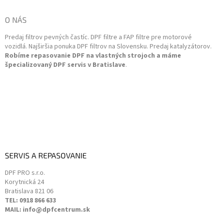
r
p
v
ä
O NÁS
k
t
y
Predaj filtrov pevných častíc. DPF filtre a FAP filtre pre motorové
i
v
vozidlá. Najširšia ponuka DPF filtrov na Slovensku. Predaj katalyzátorov.
e
ý
Robíme repasovanie DPF na vlastných strojoch a máme
p
špecializovaný DPF servis v Bratislave
.
i
s
u
SERVIS A REPASOVANIE
DPF PRO s.r.o.
Korytnická 24
Bratislava
821 06
TEL: 0918 866 633
MAIL: info@dpfcentrum.sk