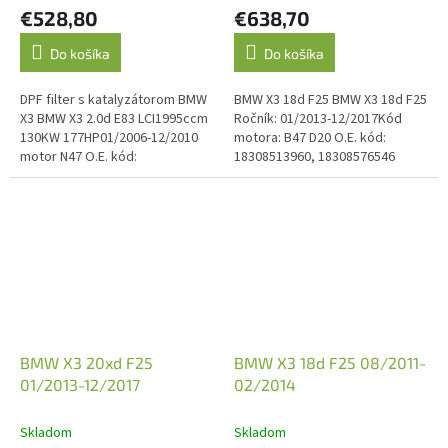
€528,80
€638,70
Do košíka
Do košíka
DPF filter s katalyzátorom BMW
BMW X3 18d F25 BMW X3 18d F25
X3 BMW X3 2.0d E83 LCI1995ccm
Ročník: 01/2013-12/2017Kód
130KW 177HP01/2006-12/2010
motora: B47 D20 O.E. kód:
motor N47 O.E. kód:
18308513960, 18308576546
18303440360 Emisná norma:
Euro 4, Euro 5 dĺžka vývodovej
trubky...
BMW X3 20xd F25
BMW X3 18d F25 08/2011-
01/2013-12/2017
02/2014
Skladom
Skladom