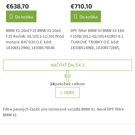
€638,70
€710,10
Do košíka
Do košíka
BMW X3 20xd F25 BMW X3 20xd
DPF filter BMW X3 BMW X3 18d
F25 Ročník: 01/2013-12/2017Kód
F2508/2011-02/2014 EURO 6 2
motora: B47 D20 O.E. kód:
TLAKOVÉ TRUBKY O.E. kód:
18308513960, 18308576546
18308514988, 18308572885,
18308577276, 18308579288
Emisná norma: Euro 5, Euro 6
NAČÍTAŤ ĎALŠIE 2
S
1
2
t
O
r
14
položiek celkom
v
á
l
HORE
n
á
k
d
o
v
Filtre pevných častíc pre motorové vozidlá BMW X1. Nové DPF filtre
a
a
BMW X1.
c
n
i
i
Z
e
e
p
á