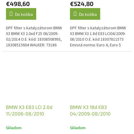
€498,60
€524,80
Do košíka
Do košíka
DPF filter s katalyzátorom BMW
DPF filter s katalyzátorom BMW
X3 BMW X3 2.0xd F25 06/2009-
X3 BMW X3 1.8d E83 LCI04/2009-
02/2014 O.E. kód: 18308508993,
08/2010 O.E. kód 18307811573
18308515604 WALKER: 73186
Emisná norma: Euro 4, Euro 5
Emisná norma: Euro 5
BMW X3 E83 LCI 2.0d
BMW X3 18d E83
11/2006-08/2010
04/2009-08/2010
Skladom
Skladom