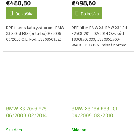
€480,80
€498,60
Do košíka
Do košíka
DPF filter s katalyzátorom BMW
DPF filter BMW X3 BMW X3 18d
X3 3.0sd E83 (bi-turbo)03/2006-
F2508/2011-02/2014 O.E. kód:
09/2010 O.E. kód: 18308508523
18308508993, 18308515604
WALKER: 73186 Emisná norma:
Euro 5
BMW X3 20xd F25
BMW X3 18d E83 LCI
06/2009-02/2014
04/2009-08/2010
Skladom
Skladom