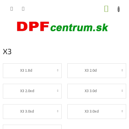
Prejsť
NÁKUP
na
obsah
KOŠÍK
X3
X3 1.8d
X3 2.0d
X3 2.0xd
X3 3.0d
X3 3.0sd
X3 3.0xd