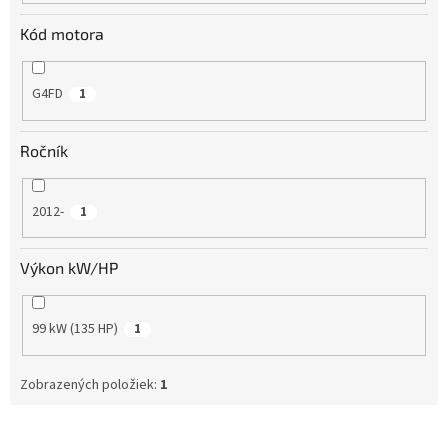
Kód motora
G4FD
1
Ročník
2012-
1
Výkon kW/HP
99 kW (135 HP)
1
Zobrazených položiek:
1
V