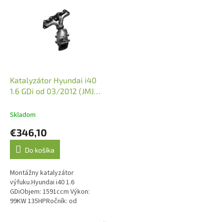
ý
p
i
s
p
r
o
d
Katalyzátor Hyundai i40
u
1.6 GDi od 03/2012 (JMJ
k
1091620)
t
Skladom
o
€346,10
v
Do košíka
Montážny katalyzátor
výfuku.Hyundai i40 1.6
GDiObjem: 1591ccm Výkon:
99KW 135HPRočník: od
03/2012Kód motora:
G4FD.Emisná norma: Euro 4, Euro