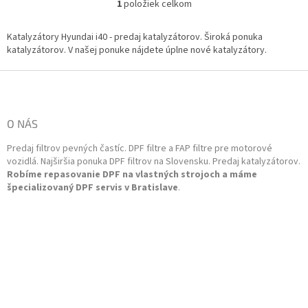
1
položiek celkom
O
5
v
l
Katalyzátory Hyundai i40 - predaj katalyzátorov. Široká ponuka
á
katalyzátorov. V našej ponuke nájdete úplne nové katalyzátory.
d
a
Z
c
á
i
p
e
ä
O NÁS
p
t
r
Predaj filtrov pevných častíc. DPF filtre a FAP filtre pre motorové
i
v
vozidlá. Najširšia ponuka DPF filtrov na Slovensku. Predaj katalyzátorov.
k
e
Robíme repasovanie DPF na vlastných strojoch a máme
y
špecializovaný DPF servis v Bratislave
.
v
ý
p
i
s
u