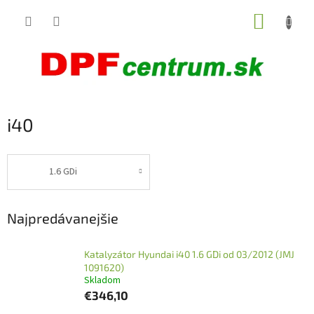
Prejsť
NÁKUP
na
obsah
KOŠÍK
i40
1.6 GDi
Najpredávanejšie
Katalyzátor Hyundai i40 1.6 GDi od 03/2012 (JMJ
1091620)
Skladom
€346,10