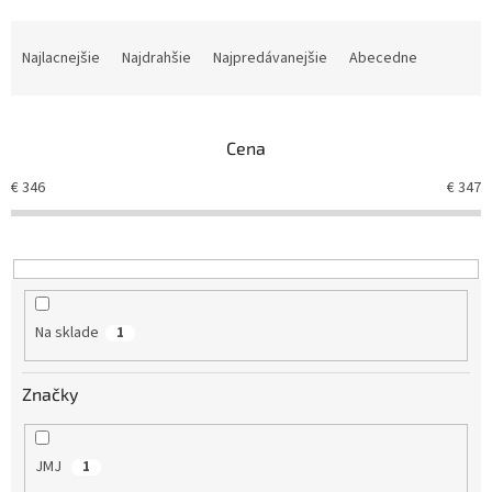
R
a
Najlacnejšie
Najdrahšie
Najpredávanejšie
Abecedne
d
e
n
Cena
i
e
€
346
€
347
p
r
o
d
u
k
Na sklade
1
t
o
v
Značky
JMJ
1