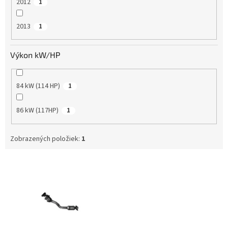
2012
1
2013
1
Výkon kW/HP
84 kW (114 HP)
1
86 kW (117HP)
1
Zobrazených položiek:
1
V
ý
p
i
s
p