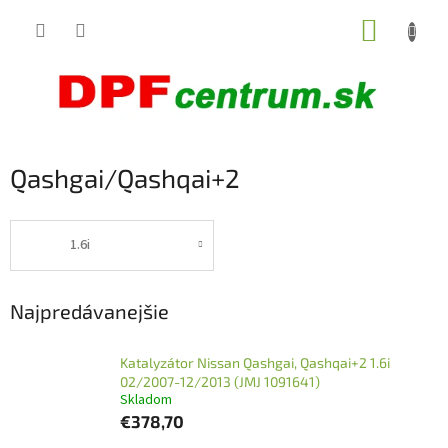
Prejsť
NÁKUP
na
obsah
KOŠÍK
Qashgai/Qashqai+2
1.6i
Najpredávanejšie
Katalyzátor Nissan Qashgai, Qashqai+2 1.6i
02/2007-12/2013 (JMJ 1091641)
Skladom
€378,70