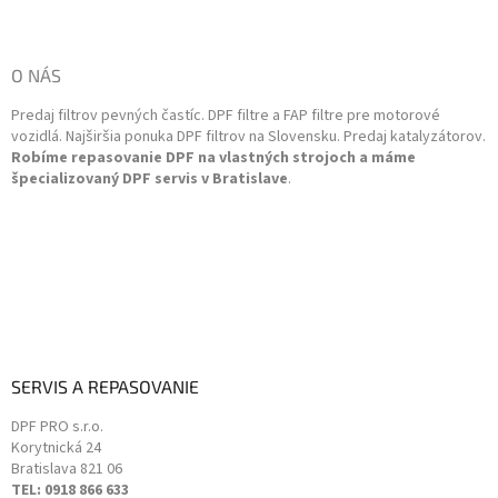
c
á
i
p
e
ä
O NÁS
p
t
r
Predaj filtrov pevných častíc. DPF filtre a FAP filtre pre motorové
i
v
vozidlá. Najširšia ponuka DPF filtrov na Slovensku. Predaj katalyzátorov.
k
e
Robíme repasovanie DPF na vlastných strojoch a máme
y
špecializovaný DPF servis v Bratislave
.
v
ý
p
i
s
u
SERVIS A REPASOVANIE
DPF PRO s.r.o.
Korytnická 24
Bratislava
821 06
TEL: 0918 866 633