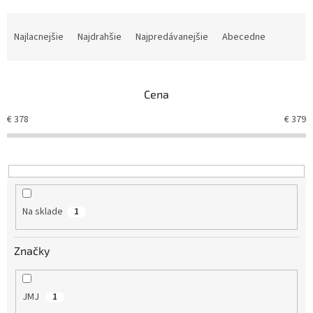
R
a
Najlacnejšie
Najdrahšie
Najpredávanejšie
Abecedne
d
e
n
Cena
i
e
€
378
€
379
p
r
o
d
u
k
Na sklade
1
t
o
v
Značky
JMJ
1