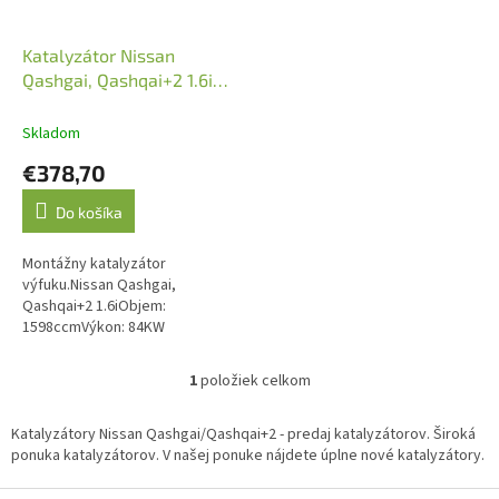
r
o
d
Katalyzátor Nissan
u
Qashgai, Qashqai+2 1.6i
k
02/2007-12/2013 (JMJ
t
1091641)
Skladom
o
€378,70
v
Do košíka
Montážny katalyzátor
výfuku.Nissan Qashgai,
Qashqai+2 1.6iObjem:
1598ccmVýkon: 84KW
114HPRočník: 02/2007-
12/2013Kód motora:
1
položiek celkom
O
HR16DEVýkon: 86KW
v
117HPRočník: 11/2010-
l
12/2013Kód...
Katalyzátory Nissan Qashgai/Qashqai+2 - predaj katalyzátorov. Široká
á
ponuka katalyzátorov. V našej ponuke nájdete úplne nové katalyzátory.
d
a
Z