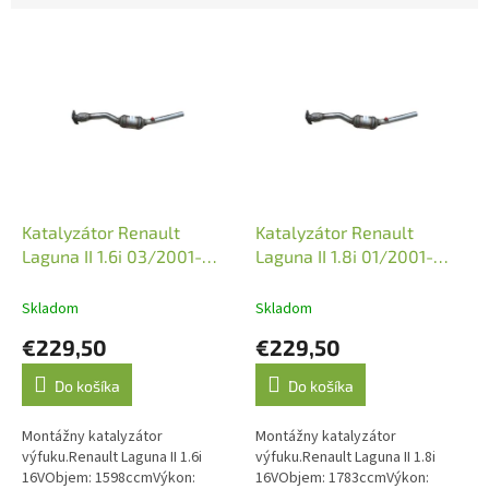
V
ý
p
i
s
p
r
o
d
Katalyzátor Renault
Katalyzátor Renault
u
Laguna II 1.6i 03/2001-
Laguna II 1.8i 01/2001-
k
05/2005 (JMJ 1090943)
12/2007 (JMJ 1090943)
t
Skladom
Skladom
o
€229,50
€229,50
v
Do košíka
Do košíka
Montážny katalyzátor
Montážny katalyzátor
výfuku.Renault Laguna II 1.6i
výfuku.Renault Laguna II 1.8i
16VObjem: 1598ccmVýkon:
16VObjem: 1783ccmVýkon: