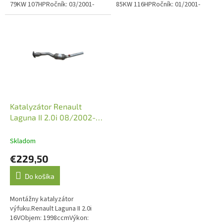
79KW 107HPRočník: 03/2001-
85KW 116HPRočník: 01/2001-
05/2005Kód motora: K4M 710,
12/2007Kód motora: F4P 770,
K4M 714 Emisná norma: Euro
F4P 771, F4P 773, F4P 774, F4P
3O.E. kód:...
775Objem:...
Katalyzátor Renault
Laguna II 2.0i 08/2002-
12/2007 (JMJ 1090943)
Skladom
€229,50
Do košíka
Montážny katalyzátor
výfuku.Renault Laguna II 2.0i
16VObjem: 1998ccmVýkon: