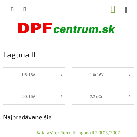
Prejsť
NÁKUP
na
obsah
KOŠÍK
Laguna II
1.6i 16V
1.8i 16V
2.0i 16V
2.2 dCi
Najpredávanejšie
Katalyzátor Renault Laguna II 2.0i 08/2002-