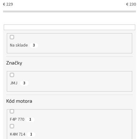
e
€
229
€
230
p
r
o
d
u
k
Na sklade
3
t
o
v
Značky
JMJ
3
Kód motora
F4P 770
1
K4M 714
1