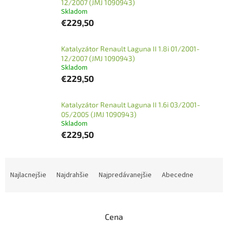
12/2007 (JMJ 1090943)
Skladom
€229,50
Katalyzátor Renault Laguna II 1.8i 01/2001-
12/2007 (JMJ 1090943)
Skladom
€229,50
Katalyzátor Renault Laguna II 1.6i 03/2001-
05/2005 (JMJ 1090943)
Skladom
€229,50
R
a
Najlacnejšie
Najdrahšie
Najpredávanejšie
Abecedne
d
e
n
Cena
i