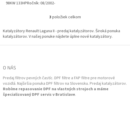
98KW 133HPRočník: 08/2002-
12/2006Kód motora: F4R 712,
F4R 713, F4R 714, F4R
3
položiek celkom
O
715Objem: 1998ccmVýkon:...
v
l
Katalyzátory Renault Laguna II - predaj katalyzátorov. Široká ponuka
á
katalyzátorov. V našej ponuke nájdete úplne nové katalyzátory.
d
a
Z
c
á
i
p
e
ä
O NÁS
p
t
r
Predaj filtrov pevných častíc. DPF filtre a FAP filtre pre motorové
i
v
vozidlá. Najširšia ponuka DPF filtrov na Slovensku. Predaj katalyzátorov.
k
e
Robíme repasovanie DPF na vlastných strojoch a máme
y
špecializovaný DPF servis v Bratislave
.
v
ý
p
i
s
u