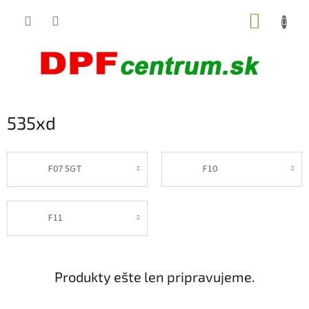
Prejsť
NÁKUP
na
obsah
KOŠÍK
535xd
F07 5GT
F10
F11
Produkty ešte len pripravujeme.