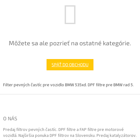
Môžete sa ale pozrieť na ostatné kategórie.
SPÄŤ DO OBCHODU
Filter pevných častíc pre vozidlo BMW 535xd. DPF filtre pre BMW rad 5.
Z
á
p
ä
O NÁS
t
Predaj filtrov pevných častíc. DPF filtre a FAP filtre pre motorové
i
vozidlá. Najširšia ponuka DPF filtrov na Slovensku. Predaj katalyzátorov.
e