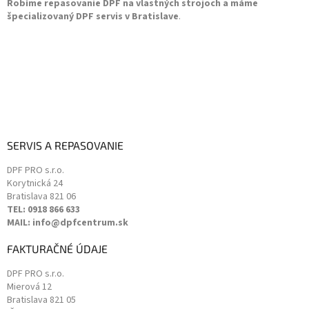
Robíme repasovanie DPF na vlastných strojoch a máme
špecializovaný DPF servis v Bratislave
.
SERVIS A REPASOVANIE
DPF PRO s.r.o.
Korytnická 24
Bratislava
821 06
TEL: 0918 866 633
MAIL: info@dpfcentrum.sk
FAKTURAČNÉ ÚDAJE
DPF PRO s.r.o.
Mierová 12
Bratislava
821 05