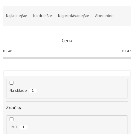
R
a
Najlacnejšie
Najdrahšie
Najpredávanejšie
Abecedne
d
e
n
Cena
i
e
€
146
€
147
p
r
o
d
u
k
Na sklade
1
t
o
v
Značky
JMJ
1