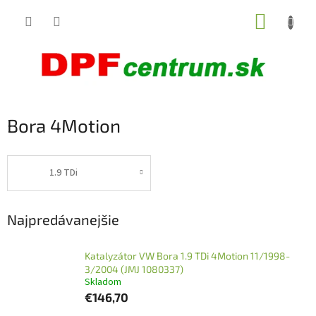
Prejsť
NÁKUP
na
obsah
KOŠÍK
Bora 4Motion
1.9 TDi
Najpredávanejšie
Katalyzátor VW Bora 1.9 TDi 4Motion 11/1998-
3/2004 (JMJ 1080337)
Skladom
€146,70