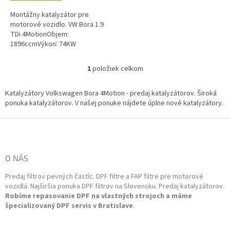
Montážny katalyzátor pre
motorové vozidlo. VW Bora 1.9
TDi 4MotionObjem:
1896ccmVýkon: 74KW
100HPRočník: 05/2000-
03/2004Kód motora: ATDVýkon:
1
položiek celkom
O
85KW 115HPRočník:...
v
l
Katalyzátory Volkswagen Bora 4Motion - predaj katalyzátorov. Široká
á
ponuka katalyzátorov. V našej ponuke nájdete úplne nové katalyzátory.
d
a
Z
c
á
i
p
e
ä
O NÁS
p
t
r
Predaj filtrov pevných častíc. DPF filtre a FAP filtre pre motorové
i
v
vozidlá. Najširšia ponuka DPF filtrov na Slovensku. Predaj katalyzátorov.
k
e
Robíme repasovanie DPF na vlastných strojoch a máme
y
špecializovaný DPF servis v Bratislave
.
v
ý
p