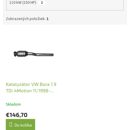
110 kW (150 HP)
1
Zobrazených položiek:
1
V
ý
p
i
s
p
r
o
d
Katalyzátor VW Bora 1.9
u
TDi 4Motion 11/1998-
k
3/2004 (JMJ 1080337)
t
Skladom
o
€146,70
v
Do košíka