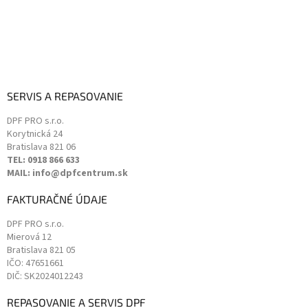
i
s
u
SERVIS A REPASOVANIE
DPF PRO s.r.o.
Korytnická 24
Bratislava
821 06
TEL: 0918 866 633
MAIL: info@dpfcentrum.sk
FAKTURAČNÉ ÚDAJE
DPF PRO s.r.o.
Mierová 12
Bratislava
821 05
IČO: 47651661
DIČ: SK2024012243
REPASOVANIE A SERVIS DPF