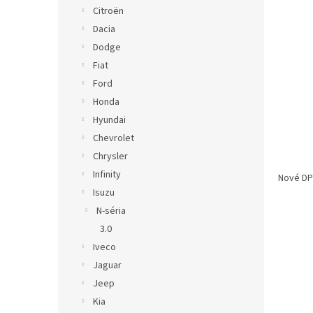
Citroën
Dacia
Dodge
Fiat
Ford
Honda
Hyundai
Chevrolet
Chrysler
Infinity
Nové DPF
Isuzu
N-séria
3.0
Iveco
Jaguar
Jeep
Kia