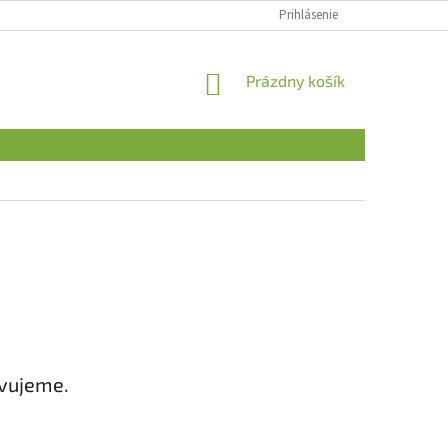
Prihlásenie
NÁKUPNÝ
Prázdny košík
KOŠÍK
avujeme.