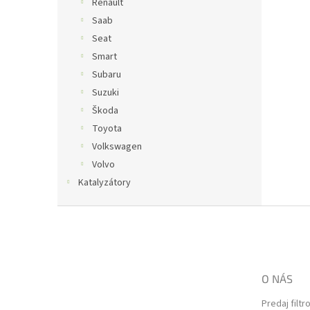
Renault
Saab
Seat
Smart
Subaru
Suzuki
Škoda
Toyota
Volkswagen
Volvo
Katalyzátory
Z
á
p
ä
t
O NÁS
i
e
Predaj filtr