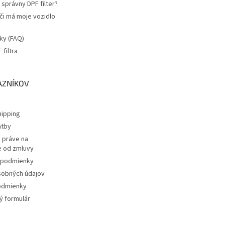
správny DPF filter?
 či má moje vozidlo
ky (FAQ)
filtra
a
AZNÍKOV
ipping
atby
 práve na
 od zmluvy
podmienky
sobných údajov
odmienky
 formulár