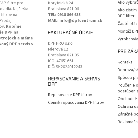
Ako vybrať 
 FAP filtre pre
Korytnická 24
zidlá. Najširšia
Bratislava
821 06
Ako zistím
filtrov na
TEL: 0918 866 633
DPF filter
Predaj
MAIL: info@dpfcentrum.sk
Časté otáz
ov.
Robíme
Montáž DPF 
ie DPF na
FAKTURAČNÉ ÚDAJE
 strojoch a máme
Výrobcovi
DPF PRO s.r.o.
vaný DPF servis v
Mierová 12
.
PRE ZÁK
Bratislava
821 05
IČO: 47651661
Kontakt
DIČ: SK2024012243
Doprava/sh
Spôsob pl
REPASOVANIE A SERVIS
DPF
Poučenie o
odstúpenie
Repasovanie DPF filtrov
Obchodné 
Cenník repasovania DPF filtrov
Ochrana o
Záručné p
Reklamačný