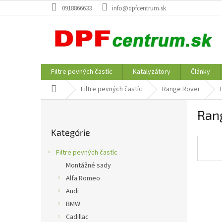
Prejsť
0918866633
info@dpfcentrum.sk
na
obsah
Filtre pevných častíc
Katalyzátory
Články
Domov
Filtre pevných častíc
Range Rover
B
Ran
o
Preskočiť
č
Kategórie
kategórie
n
ý
Filtre pevných častíc
p
Montážné sady
a
Alfa Romeo
n
e
Audi
l
BMW
Cadillac