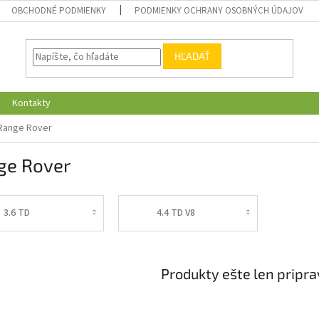
OBCHODNÉ PODMIENKY
PODMIENKY OCHRANY OSOBNÝCH ÚDAJOV
HĽADAŤ
Kontakty
Range Rover
ge Rover
3.6 TD
4.4 TD V8
Produkty ešte len pripr