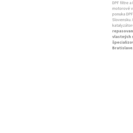
DPF filtre a
motorové vo
ponuka DPF 
Slovensku. 
katalyzátor
repasovan
vlastných
špecializo
Bratislave