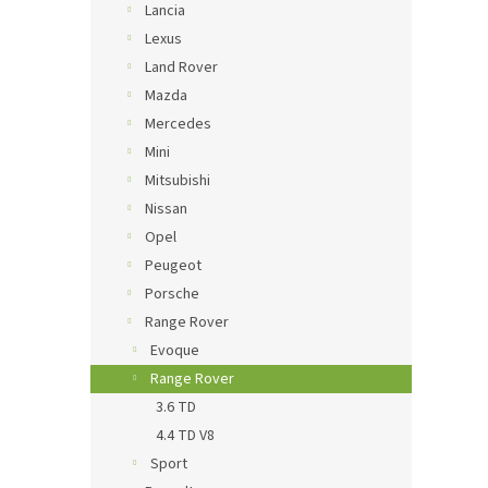
Lancia
Lexus
Land Rover
Mazda
Mercedes
Mini
Mitsubishi
Nissan
Opel
Peugeot
Porsche
Range Rover
Evoque
Range Rover
3.6 TD
4.4 TD V8
Sport