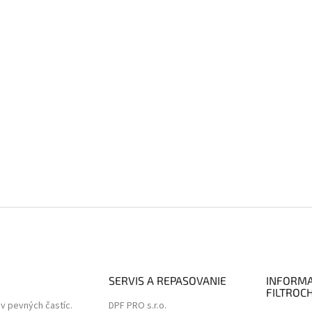
SERVIS A REPASOVANIE
INFORMA
FILTROC
ov pevných častíc.
DPF PRO s.r.o.