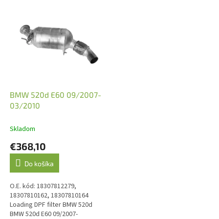
V
ý
p
i
s
p
r
o
d
BMW 520d E60 09/2007-
u
03/2010
k
t
Skladom
o
€368,10
v
Do košíka
O.E. kód: 18307812279,
18307810162, 18307810164
Loading DPF filter BMW 520d
BMW 520d E60 09/2007-