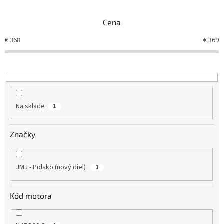
e
n
Cena
i
e
€
368
€
369
p
r
o
d
u
k
Na sklade
1
t
o
v
Značky
JMJ - Polsko (nový diel)
1
Kód motora