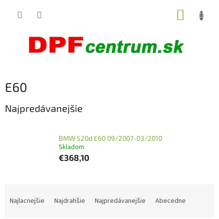
Prejsť
NÁKUP
na
obsah
KOŠÍK
E60
Najpredávanejšie
BMW 520d E60 09/2007-03/2010
Skladom
€368,10
R
a
Najlacnejšie
Najdrahšie
Najpredávanejšie
Abecedne
d