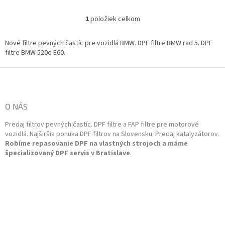
03/2010motor M47 N 204, N47
D20 A, N47 D20 C O.E....
1
položiek celkom
O
v
l
Nové filtre pevných častíc pre vozidlá BMW. DPF filtre BMW rad 5. DPF
á
filtre BMW 520d E60.
d
a
Z
c
á
i
p
e
ä
O NÁS
p
t
r
Predaj filtrov pevných častíc. DPF filtre a FAP filtre pre motorové
i
v
vozidlá. Najširšia ponuka DPF filtrov na Slovensku. Predaj katalyzátorov.
k
e
Robíme repasovanie DPF na vlastných strojoch a máme
y
špecializovaný DPF servis v Bratislave
.
v
ý
p
i
s
u