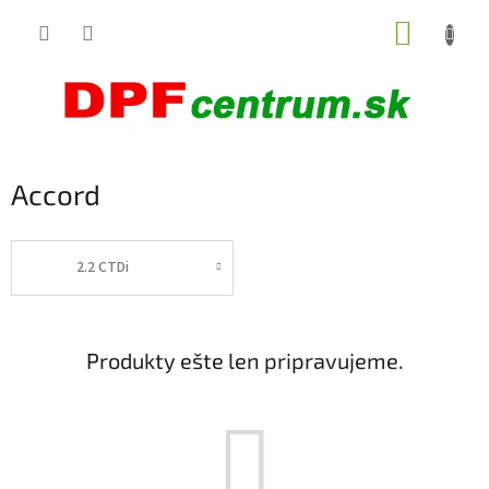
Prejsť
NÁKUP
na
obsah
KOŠÍK
Accord
2.2 CTDi
Produkty ešte len pripravujeme.