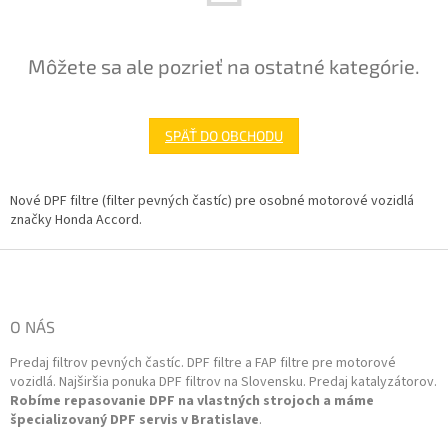
Môžete sa ale pozrieť na ostatné kategórie.
SPÄŤ DO OBCHODU
Nové DPF filtre (filter pevných častíc) pre osobné motorové vozidlá
značky Honda Accord.
Z
á
p
ä
O NÁS
t
Predaj filtrov pevných častíc. DPF filtre a FAP filtre pre motorové
i
vozidlá. Najširšia ponuka DPF filtrov na Slovensku. Predaj katalyzátorov.
e
Robíme repasovanie DPF na vlastných strojoch a máme
špecializovaný DPF servis v Bratislave
.