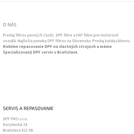
a
Z
c
á
i
p
e
ä
O NÁS
p
t
r
Predaj filtrov pevných častíc. DPF filtre a FAP filtre pre motorové
i
v
vozidlá. Najširšia ponuka DPF filtrov na Slovensku. Predaj katalyzátorov.
k
e
Robíme repasovanie DPF na vlastných strojoch a máme
y
špecializovaný DPF servis v Bratislave
.
v
ý
p
i
s
u
SERVIS A REPASOVANIE
DPF PRO s.r.o.
Korytnická 24
Bratislava
821 06