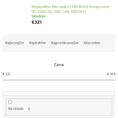
Katalyzátor Mercedes C180 W203 Kompressor
05/2002-02/2007 (JMJ 1091564)
Skladom
€321
R
a
Najlacnejšie
Najdrahšie
Najpredávanejšie
Abecedne
d
e
n
Cena
i
e
€
321
€
414
p
r
o
d
u
k
Na sklade
2
t
o