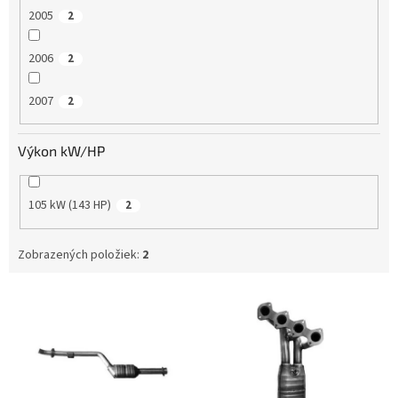
2005
2
2006
2
2007
2
Výkon kW/HP
105 kW (143 HP)
2
Zobrazených položiek:
2
V
ý
p
i
s
p