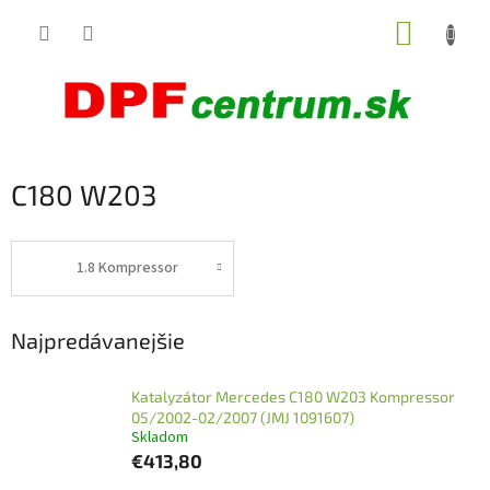
Prejsť
NÁKUP
na
obsah
KOŠÍK
C180 W203
1.8 Kompressor
Najpredávanejšie
Katalyzátor Mercedes C180 W203 Kompressor
05/2002-02/2007 (JMJ 1091607)
Skladom
€413,80