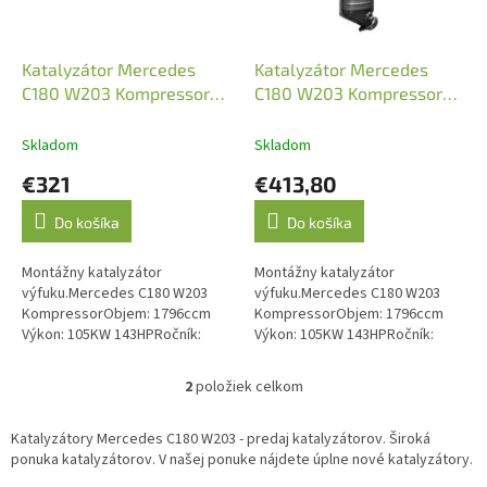
r
o
d
Katalyzátor Mercedes
Katalyzátor Mercedes
u
C180 W203 Kompressor
C180 W203 Kompressor
k
05/2002-02/2007 (JMJ
05/2002-02/2007 (JMJ
t
1091564)
1091607)
Skladom
Skladom
o
€321
€413,80
v
Do košíka
Do košíka
Montážny katalyzátor
Montážny katalyzátor
výfuku.Mercedes C180 W203
výfuku.Mercedes C180 W203
KompressorObjem: 1796ccm
KompressorObjem: 1796ccm
Výkon: 105KW 143HPRočník:
Výkon: 105KW 143HPRočník:
05/2002-02/2007Kód motora: M
05/2002-02/2007Kód motora: M
271.946Druhý katalyzátor v
271.946.Emisná norma: Euro 3,
2
položiek celkom
O
systéme. Emisná norma:...
Euro 4, Euro 5
v
l
Katalyzátory Mercedes C180 W203 - predaj katalyzátorov. Široká
á
ponuka katalyzátorov. V našej ponuke nájdete úplne nové katalyzátory.
d