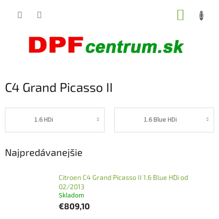
Prejsť
NÁKUP
na
obsah
KOŠÍK
C4 Grand Picasso II
1.6 HDi
1.6 Blue HDi
Najpredávanejšie
Citroen C4 Grand Picasso II 1.6 Blue HDi od
02/2013
Skladom
€809,10