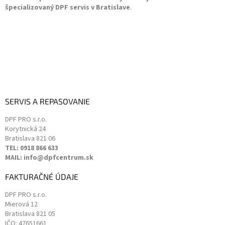
y
špecializovaný DPF servis v Bratislave
.
v
ý
p
i
s
u
SERVIS A REPASOVANIE
DPF PRO s.r.o.
Korytnická 24
Bratislava
821 06
TEL: 0918 866 633
MAIL: info@dpfcentrum.sk
FAKTURAČNÉ ÚDAJE
DPF PRO s.r.o.
Mierová 12
Bratislava
821 05
IČO: 47651661