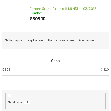
Citroen Grand Picasso II 1.6 HDi od 02/2013
Skladom
€809,10
R
a
Najlacnejšie
Najdrahšie
Najpredávanejšie
Abecedne
d
e
n
Cena
i
e
€
809
€
810
p
r
o
d
u
k
Na sklade
2
t
o