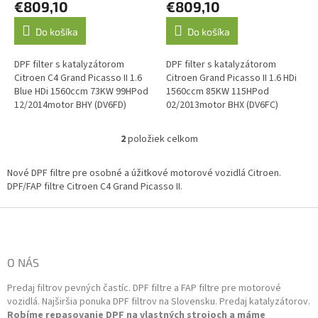
€809,10
€809,10
v
Do košíka
Do košíka
DPF filter s katalyzátorom
DPF filter s katalyzátorom
Citroen C4 Grand Picasso II 1.6
Citroen Grand Picasso II 1.6 HDi
Blue HDi 1560ccm 73KW 99HPod
1560ccm 85KW 115HPod
12/2014motor BHY (DV6FD)
02/2013motor BHX (DV6FC)
1560ccm 85KW 115HPod
1560ccm 85KW 115HPod
02/2013motor BHX (DV6FC)
02/2013motor 9HC (DV6C) O.E....
2
položiek celkom
O
1560ccm 85KW...
v
l
Nové DPF filtre pre osobné a úžitkové motorové vozidlá Citroen.
á
DPF/FAP filtre Citroen C4 Grand Picasso II.
d
a
Z
c
á
i
p
e
ä
O NÁS
p
t
r
Predaj filtrov pevných častíc. DPF filtre a FAP filtre pre motorové
i
v
vozidlá. Najširšia ponuka DPF filtrov na Slovensku. Predaj katalyzátorov.
k
e
Robíme repasovanie DPF na vlastných strojoch a máme