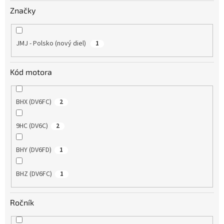
v
Značky
JMJ - Polsko (nový diel)
1
Kód motora
BHX (DV6FC)
2
9HC (DV6C)
2
BHY (DV6FD)
1
BHZ (DV6FC)
1
Ročník