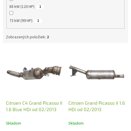
88 kW (120 HP)
1
73 kW (99 HP)
1
Zobrazených položiek:
2
V
ý
p
i
s
p
r
o
d
Citroen C4 Grand Picasso II
Citroen Grand Picasso II 1.6
u
1.6 Blue HDi od 02/2013
HDi od 02/2013
k
t
Skladom
Skladom
o