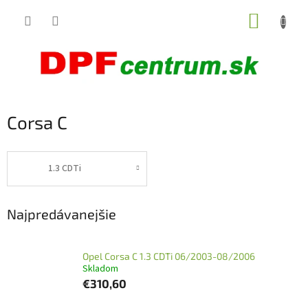
Prejsť
NÁKUP
na
obsah
KOŠÍK
Corsa C
1.3 CDTi
Najpredávanejšie
Opel Corsa C 1.3 CDTi 06/2003-08/2006
Skladom
€310,60