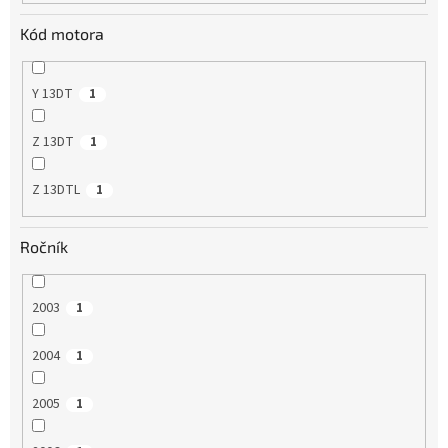
Kód motora
Y 13DT
1
Z 13DT
1
Z 13DTL
1
Ročník
2003
1
2004
1
2005
1