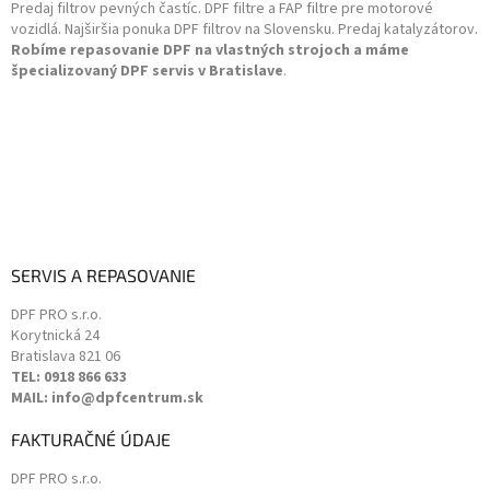
Predaj filtrov pevných častíc. DPF filtre a FAP filtre pre motorové
i
v
vozidlá. Najširšia ponuka DPF filtrov na Slovensku. Predaj katalyzátorov.
k
e
Robíme repasovanie DPF na vlastných strojoch a máme
y
špecializovaný DPF servis v Bratislave
.
v
ý
p
i
s
u
SERVIS A REPASOVANIE
DPF PRO s.r.o.
Korytnická 24
Bratislava
821 06
TEL: 0918 866 633
MAIL: info@dpfcentrum.sk
FAKTURAČNÉ ÚDAJE
DPF PRO s.r.o.