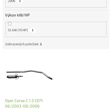
2006
1
Výkon kW/HP
51 kW (70 HP)
1
Zobrazených položiek:
1
V
ý
p
i
s
p
r
o
d
Opel Corsa C 1.3 CDTi
u
06/2003-08/2006
k