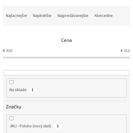
R
a
Najlacnejšie
Najdrahšie
Najpredávanejšie
Abecedne
d
e
n
Cena
i
e
€
310
€
311
p
r
o
d
u
k
Na sklade
1
t
o
v
Značky
JMJ - Polsko (nový diel)
1