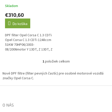
t
Skladom
o
€310,60
v
Do košíka
DPF filter Opel Corsa C 1.3 CDTi
Opel Corsa C 1.3 CDTi 1248ccm
51KW 70HP06/2003-
08/2006motor Y 13DT, Z 13DT, Z
13DTL O.E. kód: 93189533
1
položiek celkom
O
v
l
Nové DPF filtre (filter pevných častíc) pre osobné motorové vozidlá
á
značky Opel Corsa C.
d
a
Z
c
á
i
p
e
ä
O NÁS
p
t
r