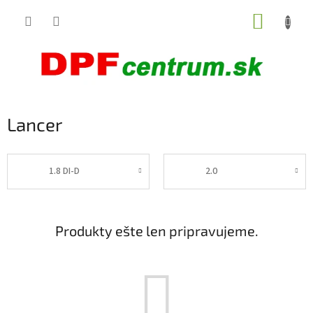
Prejsť
NÁKUP
na
obsah
KOŠÍK
Lancer
1.8 DI-D
2.0
Produkty ešte len pripravujeme.