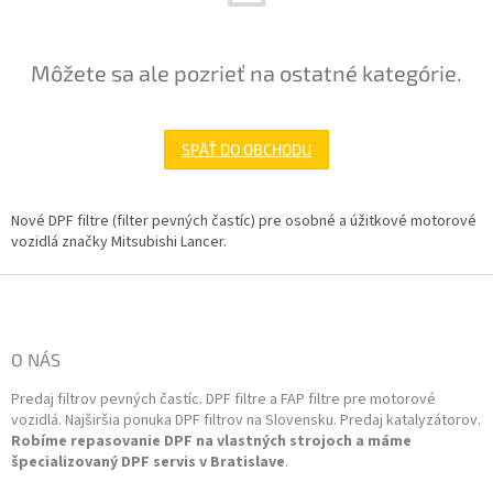
Môžete sa ale pozrieť na ostatné kategórie.
SPÄŤ DO OBCHODU
Nové DPF filtre (filter pevných častíc) pre osobné a úžitkové motorové
vozidlá značky Mitsubishi Lancer.
Z
á
p
ä
O NÁS
t
Predaj filtrov pevných častíc. DPF filtre a FAP filtre pre motorové
i
vozidlá. Najširšia ponuka DPF filtrov na Slovensku. Predaj katalyzátorov.
e
Robíme repasovanie DPF na vlastných strojoch a máme
špecializovaný DPF servis v Bratislave
.