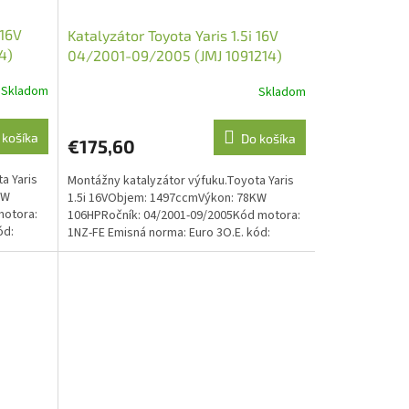
 16V
Katalyzátor Toyota Yaris 1.5i 16V
4)
04/2001-09/2005 (JMJ 1091214)
Skladom
Skladom
 košíka
Do košíka
€175,60
a Yaris
Montážny katalyzátor výfuku.Toyota Yaris
KW
1.5i 16VObjem: 1497ccmVýkon: 78KW
motora:
106HPRočník: 04/2001-09/2005Kód motora:
ód:
1NZ-FE Emisná norma: Euro 3O.E. kód:
1741021060, 1741021070,...