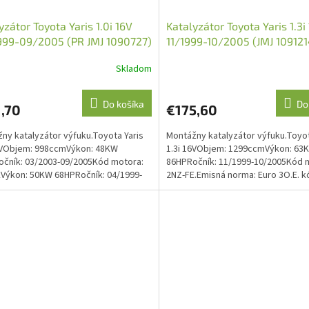
yzátor Toyota Yaris 1.0i 16V
Katalyzátor Toyota Yaris 1.3i
999-09/2005 (PR JMJ 1090727)
11/1999-10/2005 (JMJ 109121
Skladom
Do košíka
Do
,70
€175,60
ny katalyzátor výfuku.Toyota Yaris
Montážny katalyzátor výfuku.Toyot
6VObjem: 998ccmVýkon: 48KW
1.3i 16VObjem: 1299ccmVýkon: 63
čník: 03/2003-09/2005Kód motora:
86HPRočník: 11/1999-10/2005Kód 
Výkon: 50KW 68HPRočník: 04/1999-
2NZ-FE.Emisná norma: Euro 3O.E. k
5Kód motora:...
1741021060, 1741021070,...