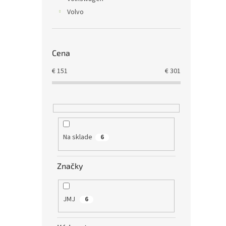
Volvo
Cena
€
151
€
301
Na sklade
6
Značky
JMJ
6