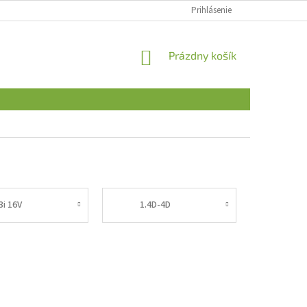
Prihlásenie
NÁKUPNÝ
Prázdny košík
KOŠÍK
3i 16V
1.4D-4D