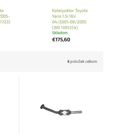
ta
Katalyzátor Toyota
/2005-
Yaris 1.5i 16V
91723)
04/2001-09/2005
(JMJ 1091214)
Skladom
€175,60
6
položiek celkom