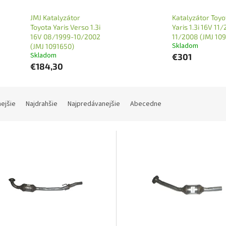
JMJ Katalyzátor
Katalyzátor Toyo
Toyota Yaris Verso 1.3i
Yaris 1.3i 16V 11
16V 08/1999-10/2002
11/2008 (JMJ 10
Skladom
(JMJ 1091650)
Skladom
€301
€184,30
nejšie
Najdrahšie
Najpredávanejšie
Abecedne