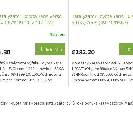
atalyzátor Toyota Yaris Verso
Katalyzátor Toyota Yaris 1.0 
16V 08/1999-10/2002 (JMJ
od 08/2005 (JMJ 1091587)
650)
Skladom
Do košíka
Do
4,30
€282,20
ný katalyzátor výfuku.Toyota Yaris
Montážny katalyzátor výfuku.Toyot
1.3i 16VObjem: 1299ccmVýkon: 63KW
1.0 VVT-iObjem: 998ccmVýkon: 52
čník: 08/1999-10/2002Kód motora:
71HPRočník: od 08/2005Kód motor
Emisná norma: Euro 3O.E. kód:
Emisná norma: Euro 4, Euro 5O.E. k
21110, 1741021111
171400Q030, 1714040040,...
O
v
tory Toyota Yaris - predaj katalyzátorov. Široká ponuka katalyzátorov. V n
l
á
d
a
c