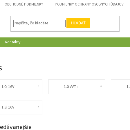
OBCHODNÉ PODMIENKY
PODMIENKY OCHRANY OSOBNÝCH ÚDAJOV
HĽADAŤ
Kontakty
s
1.0i 16V
1.0 VVT-i
1.
1.5i 16V
edávanejšie