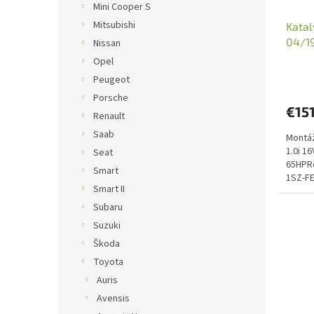
Mini Cooper S
u
t
Mitsubishi
Katal
k
o
04/1
t
Nissan
v
o
Opel
v
Peugeot
Porsche
€151
Renault
Saab
Montáž
1.0i 1
Seat
65HPRo
Smart
1SZ-FE
Smart II
09/200
Subaru
Suzuki
Škoda
Toyota
Auris
Avensis