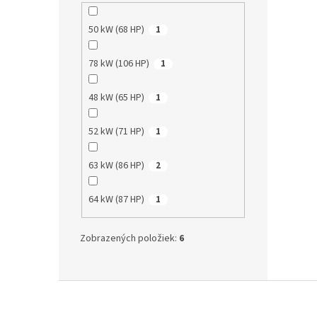
50 kW (68 HP)
1
78 kW (106 HP)
1
48 kW (65 HP)
1
52 kW (71 HP)
1
63 kW (86 HP)
2
64 kW (87 HP)
1
Zobrazených položiek:
6
Z
á