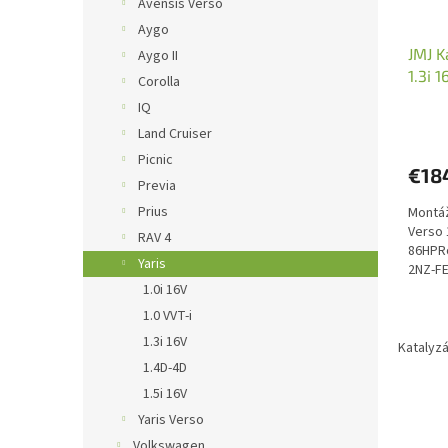
Avensis Verso
Aygo
JMJ K
Aygo II
1.3i 
Corolla
1091
IQ
Land Cruiser
Picnic
€18
Previa
Prius
Montáž
Verso 
RAV 4
86HPRo
Yaris
2NZ-FE
17410
1.0i 16V
1.0 VVT-i
1.3i 16V
Katalyzá
1.4D-4D
1.5i 16V
Yaris Verso
Volkswagen