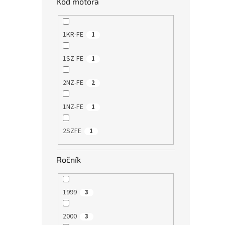
Kód motora
1KR-FE
1
1SZ-FE
1
2NZ-FE
2
1NZ-FE
1
2SZFE
1
Ročník
1999
3
2000
3