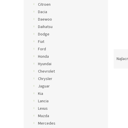
Citroen
Dacia
Daewoo
Daihatsu
Dodge
Fiat
Ford
R
Honda
a
Najlac
Hyundai
d
e
Chevrolet
V
n
Chrysler
ý
i
Jaguar
p
e
Kia
i
p
Lancia
s
r
p
o
Lexus
r
d
Mazda
o
u
Mercedes
d
k