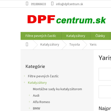
Prejsť
0918866633
info@dpfcentrum.sk
na
obsah
Filtre pevných častíc
Katalyzátory
Články
Domov
Katalyzátory
Toyota
Yaris
B
Yari
o
Preskočiť
č
Kategórie
kategórie
n
ý
Filtre pevných častíc
p
Katalyzátory
a
Montážne sady ku katalyzátorom
n
e
Audi
l
Alfa Romeo
Najpr
BMW