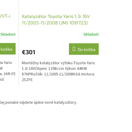
VVT-i
Katalyzátor Toyota Yaris 1.3i 16V
11/2005-11/2008 (JMJ 1091723)
Skladom
Skladom
 košíka
Do košíka
€301
a Yaris
Montážny katalyzátor výfuku.Toyota Yaris
KW
1.3i 16VObjem: 1298ccm Výkon: 64KW
a: 1KR-FE
87HPRočník: 11/2005-11/2008Kód motora:
ód:
2SZFE
ašej ponuke nájdete úplne nové katalyzátory.