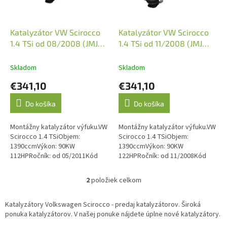
r
o
d
Katalyzátor VW Scirocco
Katalyzátor VW Scirocco
u
1.4 TSi od 08/2008 (JMJ
1.4 TSi od 11/2008 (JMJ
k
1091612)
1091674)
t
Skladom
Skladom
o
€341,10
€341,10
v
Do košíka
Do košíka
Montážny katalyzátor výfuku.VW
Montážny katalyzátor výfuku.VW
Scirocco 1.4 TSiObjem:
Scirocco 1.4 TSiObjem:
1390ccmVýkon: 90KW
1390ccmVýkon: 90KW
112HPRočník: od 05/2011Kód
122HPRočník: od 11/2008Kód
motora: CMSBVýkon: 118KW
motora: CAXA, CMSB Emisná
160HPRočník: od 08/2008Kód
norma: Euro 4, Euro 5O.E. kód:
2
položiek celkom
O
motora: CAVD .Emisná...
1K0254200HX,...
v
l
Katalyzátory Volkswagen Scirocco - predaj katalyzátorov. Široká
á
ponuka katalyzátorov. V našej ponuke nájdete úplne nové katalyzátory.
d