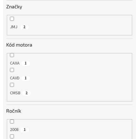
v
Značky
JMJ
2
Kód motora
CAXA
1
CAVD
1
CMSB
2
Ročník
2008
1