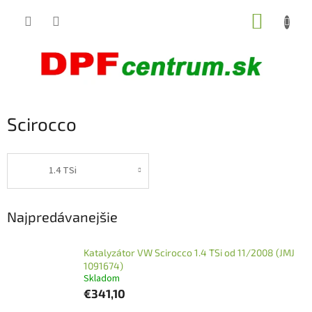
Prejsť
NÁKUP
na
obsah
KOŠÍK
Scirocco
1.4 TSi
Najpredávanejšie
Katalyzátor VW Scirocco 1.4 TSi od 11/2008 (JMJ
1091674)
Skladom
€341,10