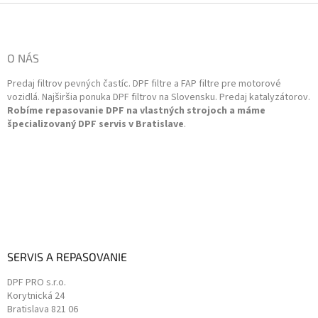
a
Z
c
á
i
p
e
ä
O NÁS
p
t
r
Predaj filtrov pevných častíc. DPF filtre a FAP filtre pre motorové
i
v
vozidlá. Najširšia ponuka DPF filtrov na Slovensku. Predaj katalyzátorov.
k
e
Robíme repasovanie DPF na vlastných strojoch a máme
y
špecializovaný DPF servis v Bratislave
.
v
ý
p
i
s
u
SERVIS A REPASOVANIE
DPF PRO s.r.o.
Korytnická 24
Bratislava
821 06