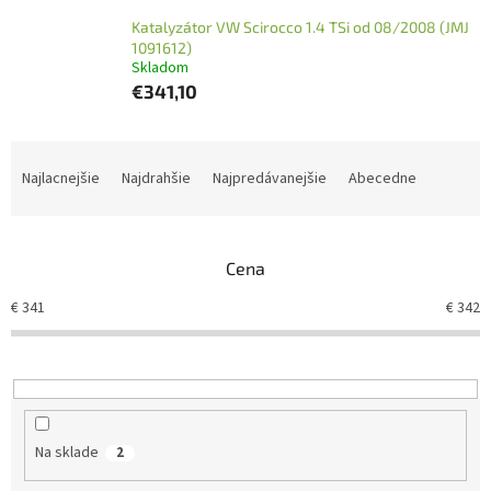
Katalyzátor VW Scirocco 1.4 TSi od 08/2008 (JMJ
1091612)
Skladom
€341,10
R
a
Najlacnejšie
Najdrahšie
Najpredávanejšie
Abecedne
d
e
n
Cena
i
e
€
341
€
342
p
r
o
d
u
k
Na sklade
2
t
o