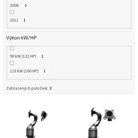
2008-
1
2011
1
Výkon kW/HP
90 kW (122 HP)
2
118 kW (160 HP)
1
Zobrazených položiek:
2
V
ý
p
i
s
p