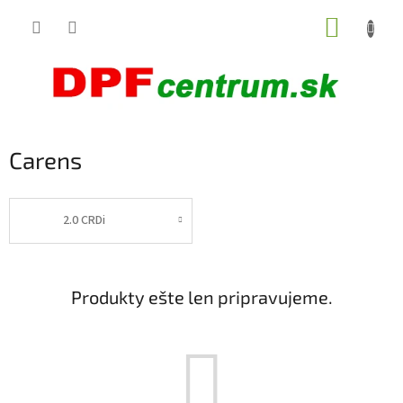
Prejsť
NÁKUP
na
obsah
KOŠÍK
Carens
2.0 CRDi
Produkty ešte len pripravujeme.