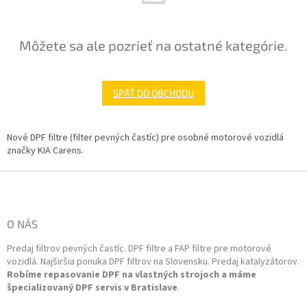
Môžete sa ale pozrieť na ostatné kategórie.
SPÄŤ DO OBCHODU
Nové DPF filtre (filter pevných častíc) pre osobné motorové vozidlá
značky KIA Carens.
Z
á
p
ä
O NÁS
t
Predaj filtrov pevných častíc. DPF filtre a FAP filtre pre motorové
i
vozidlá. Najširšia ponuka DPF filtrov na Slovensku. Predaj katalyzátorov.
e
Robíme repasovanie DPF na vlastných strojoch a máme
špecializovaný DPF servis v Bratislave
.