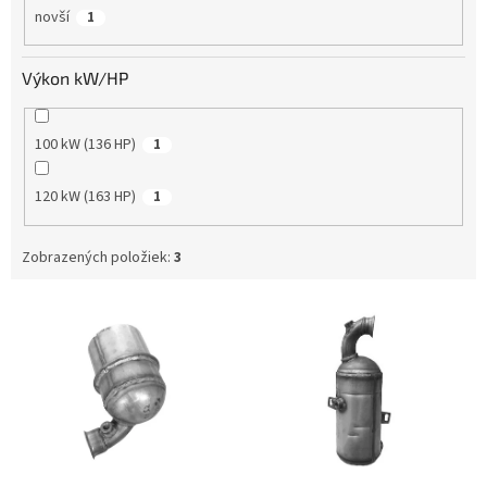
novší
1
Výkon kW/HP
100 kW (136 HP)
1
120 kW (163 HP)
1
Zobrazených položiek:
3
V
ý
p
i
s
p
r
o