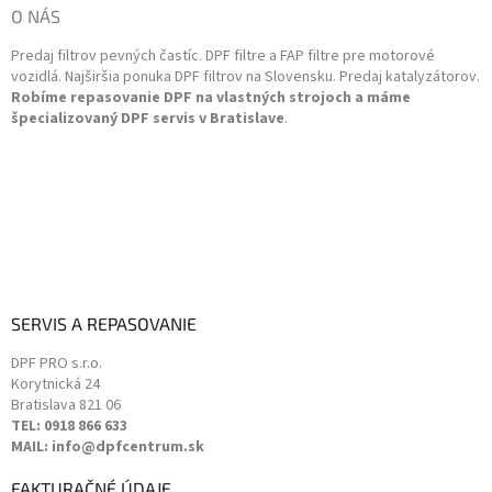
i
ä
O NÁS
e
t
p
Predaj filtrov pevných častíc. DPF filtre a FAP filtre pre motorové
i
r
vozidlá. Najširšia ponuka DPF filtrov na Slovensku. Predaj katalyzátorov.
v
e
Robíme repasovanie DPF na vlastných strojoch a máme
k
špecializovaný DPF servis v Bratislave
.
y
v
ý
p
i
s
u
SERVIS A REPASOVANIE
DPF PRO s.r.o.
Korytnická 24
Bratislava
821 06
TEL: 0918 866 633
MAIL: info@dpfcentrum.sk
FAKTURAČNÉ ÚDAJE