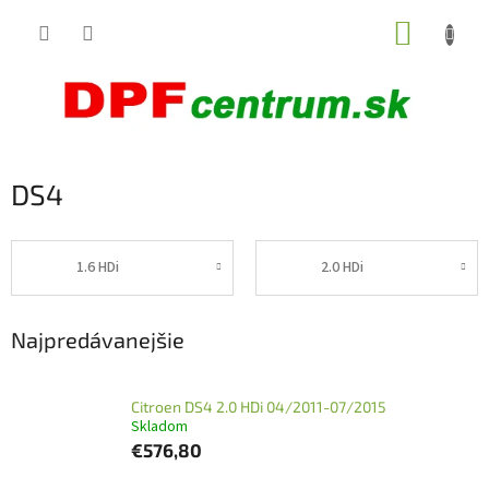
Prejsť
NÁKUP
na
obsah
KOŠÍK
DS4
1.6 HDi
2.0 HDi
Najpredávanejšie
Citroen DS4 2.0 HDi 04/2011-07/2015
Skladom
€576,80