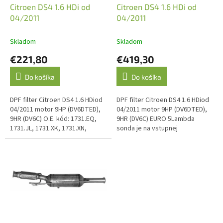
d
Citroen DS4 1.6 HDi od
Citroen DS4 1.6 HDi od
u
04/2011
04/2011
k
t
Skladom
Skladom
o
€221,80
€419,30
v
Do košíka
Do košíka
DPF filter Citroen DS4 1.6 HDiod
DPF filter Citroen DS4 1.6 HDiod
04/2011 motor 9HP (DV6DTED),
04/2011 motor 9HP (DV6DTED),
9HR (DV6C) O.E. kód: 1731.EQ,
9HR (DV6C) EURO 5Lambda
1731.JL, 1731.XK, 1731.XN,
sonda je na vstupnej
173840, 173842, 173846, 173883,
trubke/kolene. Teplotné čidlo,
173884174024, 174025,...
tlaková trubka na ľavej strane
DPF...