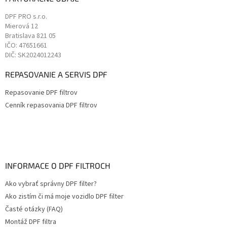
DPF PRO s.r.o.
Mierová 12
Bratislava
821 05
IČO: 47651661
DIČ: SK2024012243
REPASOVANIE A SERVIS DPF
Repasovanie DPF filtrov
Cenník repasovania DPF filtrov
INFORMACE O DPF FILTROCH
Ako vybrať správny DPF filter?
Ako zistím či má moje vozidlo DPF filter
Časté otázky (FAQ)
Montáž DPF filtra