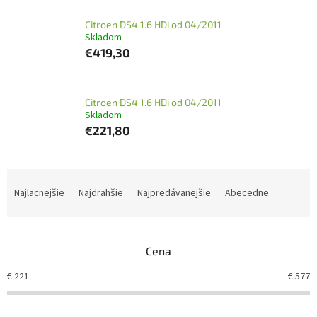
Citroen DS4 1.6 HDi od 04/2011
Skladom
€419,30
Citroen DS4 1.6 HDi od 04/2011
Skladom
€221,80
R
a
Najlacnejšie
Najdrahšie
Najpredávanejšie
Abecedne
d
e
n
Cena
i
e
€
221
€
577
p
r
o