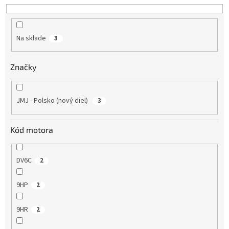
d
u
k
Na sklade
3
t
o
v
Značky
JMJ - Polsko (nový diel)
3
Kód motora
DV6C
2
9HP
2
9HR
2