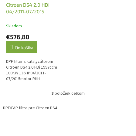
Citroen DS4 2.0 HDi
04/2011-07/2015
Skladom
€576,80
Do košíka
DPF filter s katalyzátorom
Citroen DS4 2.0 HDi 1997ccm
100KW 136HP04/2011-
07/2015motor RHH
(DW10CTED4)1997ccm 120KW
163HP09/2011-07/2015motor
3
položiek celkom
O
RHD (DW10CTED4)Emisní norma:
v
Euro...
l
DPF/FAP filtre pre Citroen DS4
á
d
Z
a
á
c
p