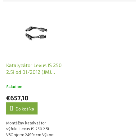
V
ý
p
i
s
p
r
o
d
Katalyzátor Lexus IS 250
u
2.5i od 01/2012 (JMJ
k
1091648)
t
Skladom
o
€657,10
v
Do košíka
Montážny katalyzátor
výfuku.Lexus IS 250 2.5i
V6Objem: 2499ccm Výkon: