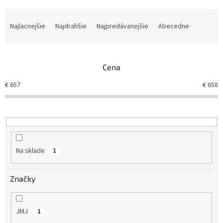
R
a
Najlacnejšie
Najdrahšie
Najpredávanejšie
Abecedne
d
e
n
Cena
i
e
€
657
€
658
p
r
o
d
u
k
Na sklade
1
t
o
v
Značky
JMJ
1