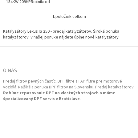
154KW 209HPRočník: od
01/2012Kód motora: 4GR-FSE
Výkon: 158KW 215HPRočník: od
1
položiek celkom
O
01/2012Kód motora:...
v
l
Katalyzátory Lexus IS 250 - predaj katalyzátorov. Široká ponuka
á
katalyzátorov. V našej ponuke nájdete úplne nové katalyzátory.
d
a
Z
c
á
i
p
e
ä
O NÁS
p
t
r
Predaj filtrov pevných častíc. DPF filtre a FAP filtre pre motorové
i
v
vozidlá. Najširšia ponuka DPF filtrov na Slovensku. Predaj katalyzátorov.
k
e
Robíme repasovanie DPF na vlastných strojoch a máme
y
špecializovaný DPF servis v Bratislave
.
v
ý
p
i
s
u