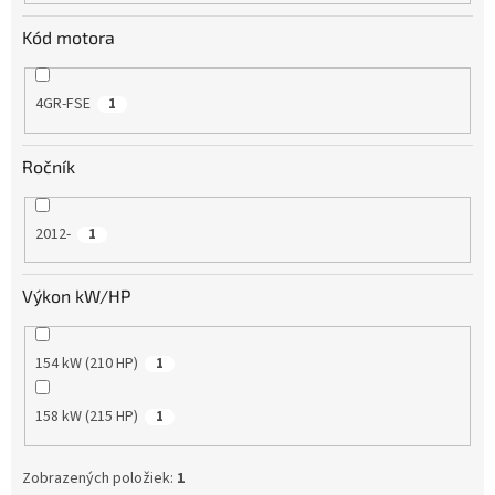
Kód motora
4GR-FSE
1
Ročník
2012-
1
Výkon kW/HP
154 kW (210 HP)
1
158 kW (215 HP)
1
Zobrazených položiek:
1