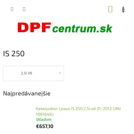
Prejsť
NÁKUP
na
obsah
KOŠÍK
IS 250
2.5i V6
Najpredávanejšie
Katalyzátor Lexus IS 250 2.5i od 01/2012 (JMJ
1091648)
Skladom
€657,10