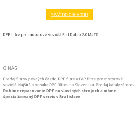
SPÄŤ DO OBCHODU
DPF filtre pre motorové vozidlá Fiat Doblo 2.0 MJTD.
Z
á
p
ä
O NÁS
t
Predaj filtrov pevných častíc. DPF filtre a FAP filtre pre motorové
i
vozidlá. Najširšia ponuka DPF filtrov na Slovensku. Predaj katalyzátorov.
e
Robíme repasovanie DPF na vlastných strojoch a máme
špecializovaný DPF servis v Bratislave
.