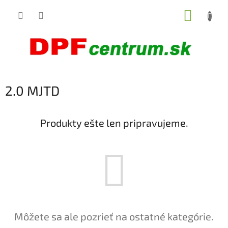
Prejsť
NÁKUP
na
obsah
KOŠÍK
2.0 MJTD
Produkty ešte len pripravujeme.
Môžete sa ale pozrieť na ostatné kategórie.