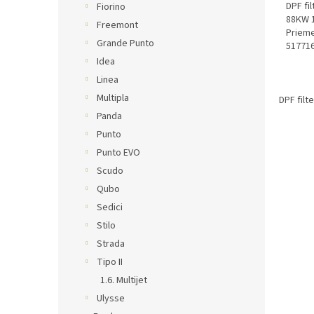
DPF fi
Fiorino
88KW 
Freemont
Prieme
Grande Punto
517716
51820
Idea
Linea
Multipla
DPF filt
Panda
Punto
Punto EVO
Scudo
Qubo
Sedici
Stilo
Strada
Tipo II
1.6. Multijet
Ulysse