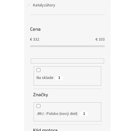
Katalyzátory
Cena
€
332
€
333
Na sklade
1
Značky
JMJ - Polsko (nový diel)
1
Kód motora