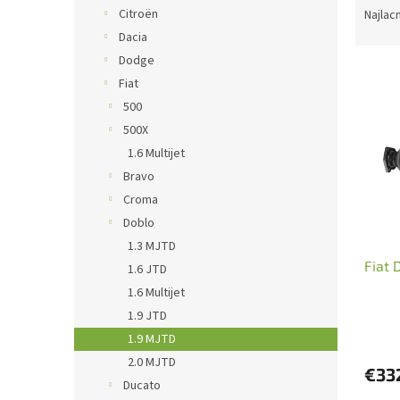
a
Citroën
Najlac
d
Dacia
e
Dodge
V
n
Fiat
ý
i
500
p
e
i
p
500X
s
r
1.6 Multijet
p
o
Bravo
r
d
Croma
o
u
Doblo
d
k
1.3 MJTD
u
t
Fiat 
k
o
1.6 JTD
t
v
1.6 Multijet
o
1.9 JTD
v
1.9 MJTD
2.0 MJTD
€33
Ducato