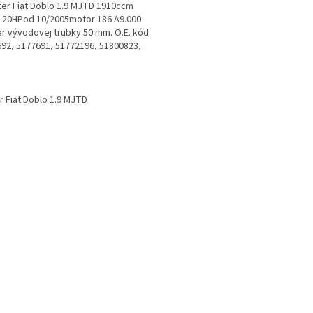
lter Fiat Doblo 1.9 MJTD 1910ccm
120HPod 10/2005motor 186 A9.000
r vývodovej trubky 50 mm. O.E. kód:
92, 5177691, 51772196, 51800823,
450
O
v
er Fiat Doblo 1.9 MJTD
l
á
d
a
c
i
e
p
r
v
k
y
v
ý
p
i