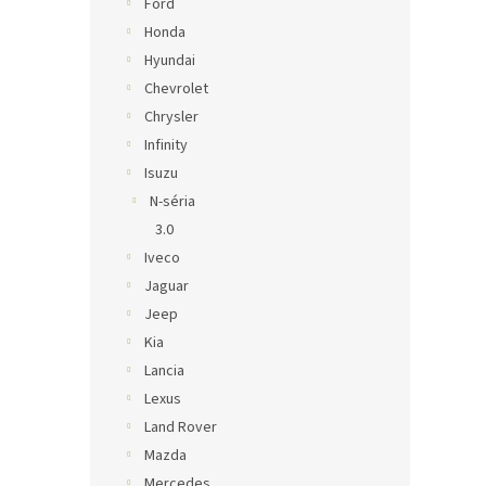
Ford
Honda
Hyundai
Chevrolet
Chrysler
Infinity
Isuzu
N-séria
3.0
Iveco
Jaguar
Jeep
Kia
Lancia
Lexus
Land Rover
Mazda
Mercedes