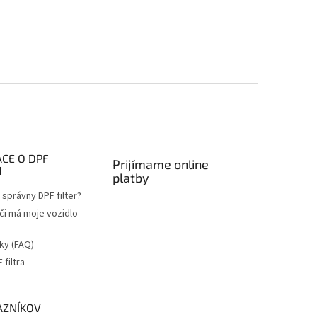
CE O DPF
Prijímame online
H
platby
správny DPF filter?
 či má moje vozidlo
ky (FAQ)
filtra
a
AZNÍKOV