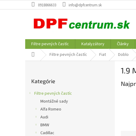
Prejsť
0918866633
info@dpfcentrum.sk
na
obsah
Filtre pevných častíc
Katalyzátory
Články
Domov
Filtre pevných častíc
Fiat
Doblo
B
1.9
o
Preskočiť
č
Kategórie
kategórie
Najpr
n
ý
Filtre pevných častíc
p
Montážné sady
a
Alfa Romeo
n
e
Audi
l
BMW
Cadillac
R