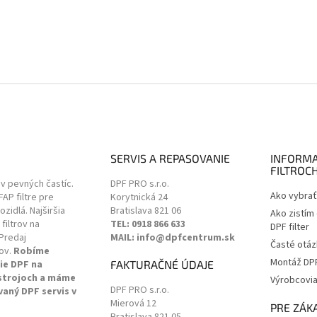
SERVIS A REPASOVANIE
INFORMA
FILTROC
ov pevných častíc.
DPF PRO s.r.o.
Ako vybrať 
 FAP filtre pre
Korytnická 24
zidlá. Najširšia
Bratislava
821 06
Ako zistím
filtrov na
TEL: 0918 866 633
DPF filter
Predaj
MAIL: info@dpfcentrum.sk
Časté otáz
ov.
Robíme
Montáž DPF 
ie DPF na
FAKTURAČNÉ ÚDAJE
 strojoch a máme
Výrobcovi
DPF PRO s.r.o.
vaný DPF servis v
Mierová 12
.
PRE ZÁK