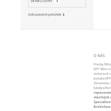
88 kW (120 HP)
1
Zobrazených položiek:
1
Z
á
p
ä
t
O NÁS
i
e
Predaj filtr
DPF filtre a
motorové vo
ponuka DPF 
Slovensku. 
katalyzátor
repasovan
vlastných
špecializo
Bratislave