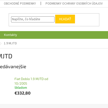
OBCHODNÉ PODMIENKY
PODMIENKY OCHRANY OSOBNÝCH ÚDAJOV
HĽADAŤ
Kontakty
1.9 MJTD
 MJTD
edávanejšie
Fiat Doblo 1.9 MJTD od
10/2005
Skladom
€332,80