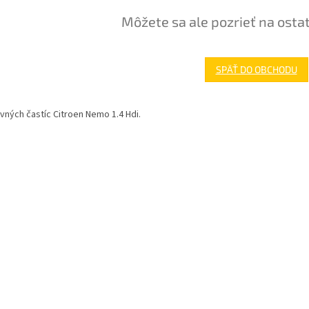
Môžete sa ale pozrieť na osta
SPÄŤ DO OBCHODU
evných častíc Citroen Nemo 1.4 Hdi.