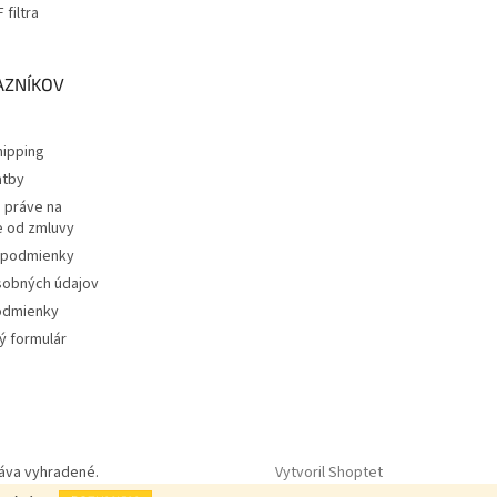
filtra
a
AZNÍKOV
ipping
atby
 práve na
 od zmluvy
podmienky
sobných údajov
odmienky
 formulár
Vytvoril Shoptet
ráva vyhradené.