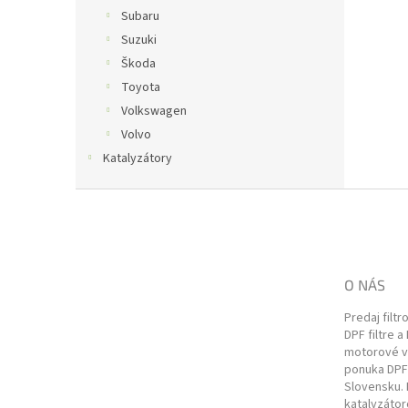
Subaru
Suzuki
Škoda
Toyota
Volkswagen
Volvo
Katalyzátory
Z
á
p
ä
t
O NÁS
i
e
Predaj filtr
DPF filtre a
motorové vo
ponuka DPF 
Slovensku. 
katalyzátor