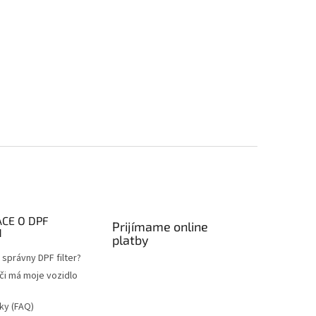
CE O DPF
Prijímame online
H
platby
správny DPF filter?
 či má moje vozidlo
ky (FAQ)