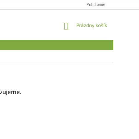
Prihlásenie
NÁKUPNÝ
Prázdny košík
KOŠÍK
avujeme.