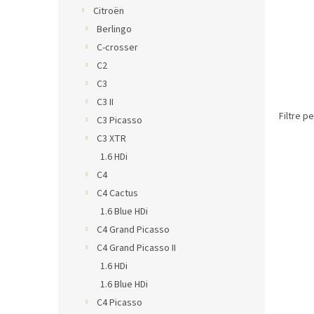
Citroën
Berlingo
C-crosser
C2
C3
C3 II
Filtre p
C3 Picasso
C3 XTR
1.6 HDi
C4
C4 Cactus
1.6 Blue HDi
C4 Grand Picasso
C4 Grand Picasso II
1.6 HDi
1.6 Blue HDi
C4 Picasso