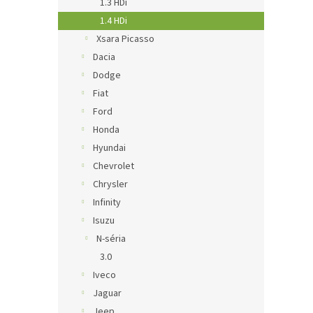
1.3 HDi
1.4 HDi
Xsara Picasso
Dacia
Dodge
Fiat
Ford
Honda
Hyundai
Chevrolet
Chrysler
Infinity
Isuzu
N-séria
3.0
Iveco
Jaguar
Jeep