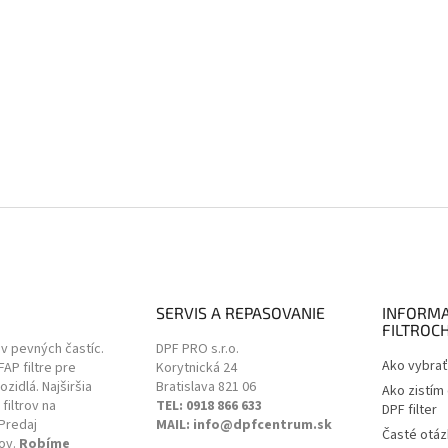
SERVIS A REPASOVANIE
INFORMA
FILTROC
ov pevných častíc.
DPF PRO s.r.o.
Ako vybrať 
 FAP filtre pre
Korytnická 24
zidlá. Najširšia
Bratislava
821 06
Ako zistím
filtrov na
TEL: 0918 866 633
DPF filter
Predaj
MAIL: info@dpfcentrum.sk
Časté otáz
ov.
Robíme