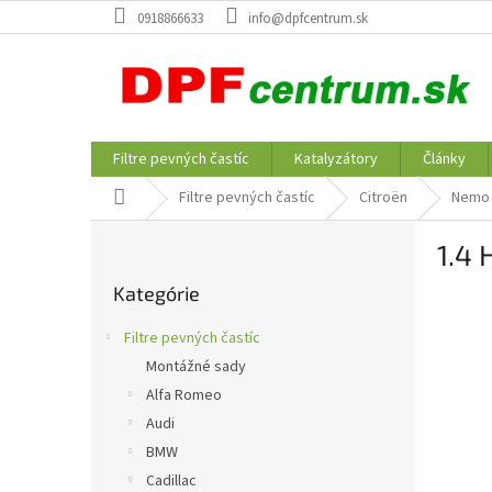
Prejsť
0918866633
info@dpfcentrum.sk
na
obsah
Filtre pevných častíc
Katalyzátory
Články
Domov
Filtre pevných častíc
Citroën
Nemo
B
1.4 
o
Preskočiť
č
Kategórie
kategórie
n
ý
Filtre pevných častíc
p
Montážné sady
a
Alfa Romeo
n
e
Audi
l
BMW
Cadillac