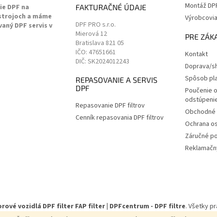
Montáž DPF 
ie DPF na
FAKTURAČNÉ ÚDAJE
 strojoch a máme
Výrobcovi
DPF PRO s.r.o.
vaný DPF servis v
Mierová 12
.
PRE ZÁK
Bratislava
821 05
IČO: 47651661
Kontakt
DIČ: SK2024012243
Doprava/sh
Spôsob pl
REPASOVANIE A SERVIS
DPF
Poučenie o
odstúpenie
Repasovanie DPF filtrov
Obchodné 
Cenník repasovania DPF filtrov
Ochrana o
Záručné p
Reklamačný
rové vozidlá DPF filter FAP filter | DPFcentrum - DPF filtre
. Všetky p