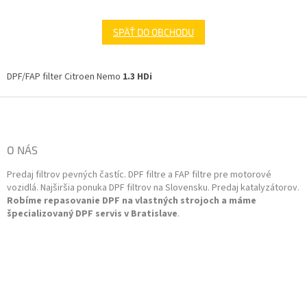
SPÄŤ DO OBCHODU
DPF/FAP filter Citroen Nemo
1.3 HDi
Z
á
p
ä
O NÁS
t
Predaj filtrov pevných častíc. DPF filtre a FAP filtre pre motorové
i
vozidlá. Najširšia ponuka DPF filtrov na Slovensku. Predaj katalyzátorov.
e
Robíme repasovanie DPF na vlastných strojoch a máme
špecializovaný DPF servis v Bratislave
.