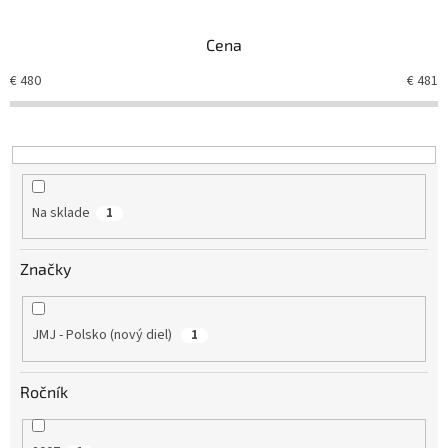
e
n
Cena
i
e
€
480
€
481
p
r
o
d
u
k
Na sklade
1
t
o
v
Značky
JMJ - Polsko (nový diel)
1
Ročník