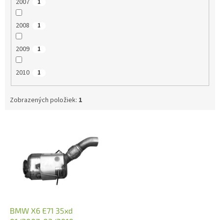
2007
1
2008
1
2009
1
2010
1
Zobrazených položiek:
1
V
ý
p
i
s
p
r
o
d
BMW X6 E71 35xd