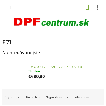
Prejsť
NÁKUP
na
obsah
KOŠÍK
E71
Najpredávanejšie
BMW X6 E71 35xd 01/2007-03/2010
Skladom
€480,80
R
a
Najlacnejšie
Najdrahšie
Najpredávanejšie
Abecedne
d