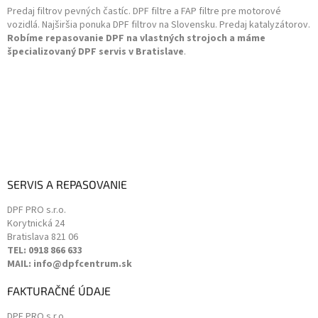
r
Predaj filtrov pevných častíc. DPF filtre a FAP filtre pre motorové
i
v
vozidlá. Najširšia ponuka DPF filtrov na Slovensku. Predaj katalyzátorov.
k
e
Robíme repasovanie DPF na vlastných strojoch a máme
y
špecializovaný DPF servis v Bratislave
.
v
ý
p
i
s
u
SERVIS A REPASOVANIE
DPF PRO s.r.o.
Korytnická 24
Bratislava
821 06
TEL: 0918 866 633
MAIL: info@dpfcentrum.sk
FAKTURAČNÉ ÚDAJE
DPF PRO s.r.o.