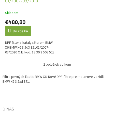
u
01/2007-03/2010
k
t
Skladom
o
€480,80
v
Do košíka
DPF filter s katalyzátorom BMW
X6 BMW X6 3.5dX E7101/2007-
03/2010 O.E. kód: 18 30 8 508 523
1
položiek celkom
O
v
l
Filtre pevných častíc BMW X6. Nové DPF filtre pre motorové vozidlá
á
BMW X6 3.5xd E71.
d
a
Z
c
á
i
p
e
ä
O NÁS
p
t