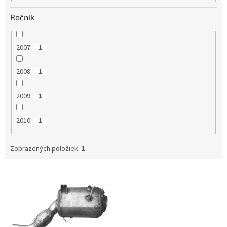
Ročník
2007
1
2008
1
2009
1
2010
1
Zobrazených položiek:
1
V
ý
p
i
s