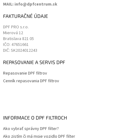
MAIL: info@dpfcentrum.sk
FAKTURAČNÉ ÚDAJE
DPF PRO s.r.o.
Mierová 12
Bratislava
821 05
IČO: 47651661
DIČ: SK2024012243
REPASOVANIE A SERVIS DPF
Repasovanie DPF filtrov
Cenník repasovania DPF filtrov
INFORMACE O DPF FILTROCH
Ako vybrať správny DPF filter?
Ako zistím či má moje vozidlo DPF filter