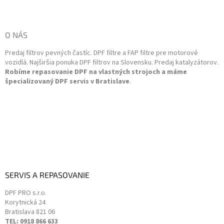
Z
c
á
i
p
e
ä
O NÁS
p
t
r
Predaj filtrov pevných častíc. DPF filtre a FAP filtre pre motorové
i
v
vozidlá. Najširšia ponuka DPF filtrov na Slovensku. Predaj katalyzátorov.
k
e
Robíme repasovanie DPF na vlastných strojoch a máme
y
špecializovaný DPF servis v Bratislave
.
v
ý
p
i
s
u
SERVIS A REPASOVANIE
DPF PRO s.r.o.
Korytnická 24
Bratislava
821 06
TEL: 0918 866 633