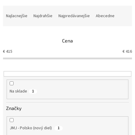
R
a
Najlacnejšie
Najdrahšie
Najpredávanejšie
Abecedne
d
e
n
Cena
i
e
€
415
€
416
p
r
o
d
u
k
Na sklade
1
t
o
v
Značky
JMJ - Polsko (nový diel)
1