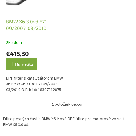
p
r
o
d
BMW X6 3.0xd E71
u
09/2007-03/2010
k
t
Skladom
o
€415,30
v
Do košíka
DPF filter s katalyzátorom BMW
X6 BMW X6 3.0xd E7109/2007-
03/2010 O.E. kód: 18307812875
1
položiek celkom
O
v
l
Filtre pevných častíc BMW X6. Nové DPF filtre pre motorové vozidlá
á
BMW X6 3.0 xd.
d
a