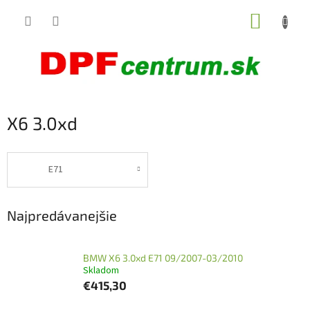
Prejsť
NÁKUP
na
obsah
KOŠÍK
X6 3.0xd
E71
Najpredávanejšie
BMW X6 3.0xd E71 09/2007-03/2010
Skladom
€415,30